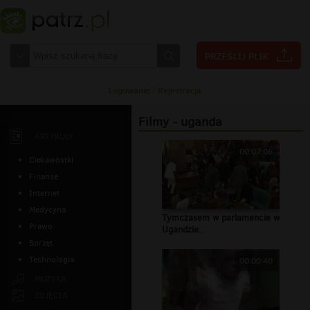
Logowanie
|
Rejestracja
Filmy - uganda
ARTYKUŁY
00:07:06
Ciekawostki
Finanse
Internet
Medycyna
Tymczasem w parlamencie w
Prawo
Ugandzie..
Sprzęt
Technologia
00:00:40
MUZYKA
ZDJĘCIA