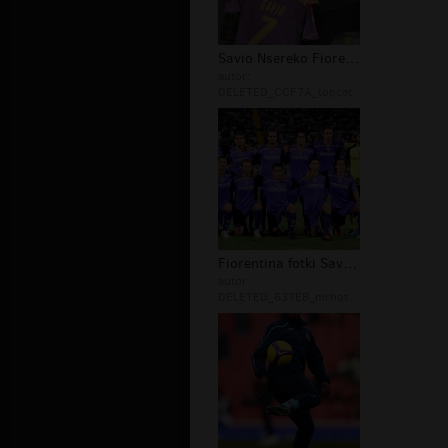
Savio Nsereko Fiorentina mecz
autor:
DELETED_CCF7A_topcat
Fiorentina fotki Savio Nsereko
autor:
DELETED_637EB_mrhot