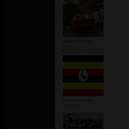
zdjęcia Uganda
autor:
DELETED_76A18_tamara_w
Uganda stolica
autor:
leksi