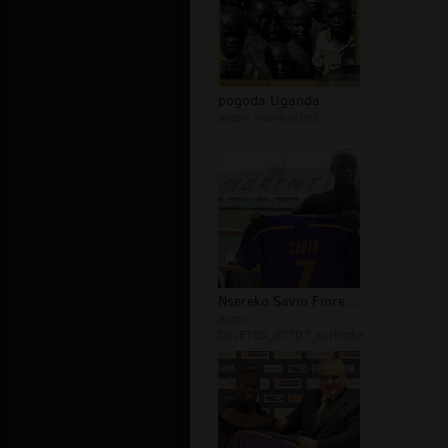
pogoda Uganda
autor:
monika1982
Nsereko Savio Fiorentina gol
autor:
DELETED_B77D7_surfistka