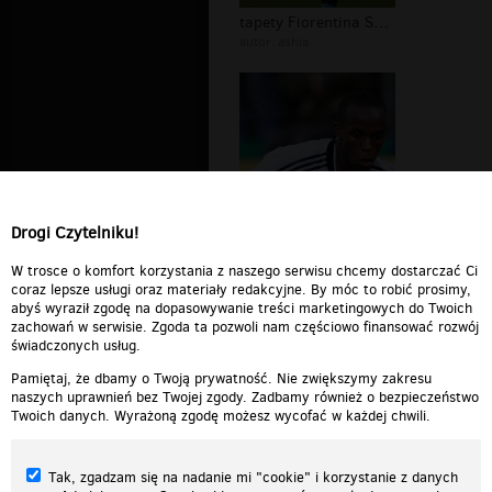
tapety Fiorentina Savio Nsereko
autor:
ashia
Drogi Czytelniku!
Fiorentina zdjęcia Savio Nsereko
autor:
W trosce o komfort korzystania z naszego serwisu chcemy dostarczać Ci
DELETED_BBAB3_piotras20
coraz lepsze usługi oraz materiały redakcyjne. By móc to robić prosimy,
abyś wyraził zgodę na dopasowywanie treści marketingowych do Twoich
zachowań w serwisie. Zgoda ta pozwoli nam częściowo finansować rozwój
świadczonych usług.
Pamiętaj, że dbamy o Twoją prywatność. Nie zwiększymy zakresu
naszych uprawnień bez Twojej zgody. Zadbamy również o bezpieczeństwo
Twoich danych. Wyrażoną zgodę możesz wycofać w każdej chwili.
Tak, zgadzam się na nadanie mi "cookie" i korzystanie z danych