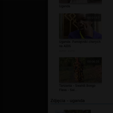
Uganda
00:01:57
Uganda: Pamiętniki chorych
na AIDS
autor:
surtv
00:06:33
Tanzania - Swahili Bongo
Flava - Sai...
Zdjęcia - uganda