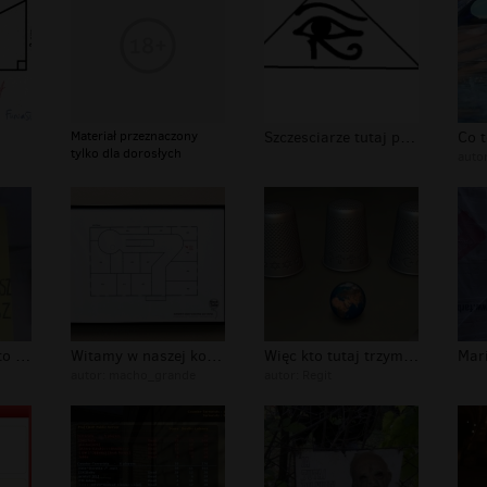
Materiał przeznaczony
Szczesciarze tutaj po szczescie
tylko dla dorosłych
auto
Carrefour - tutaj to klient decyduje...
Witamy w naszej korporacji jesteś tu...
Więc kto tutaj trzyma władzę?
autor:
macho_grande
autor:
Regit