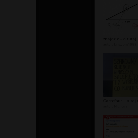
znajdz x - o tutaj
autor:
krisziom1989
autor:
Michura