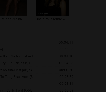
tutaj to dopiero nie ma pytan :)
Ona tutaj ślicznie wyszła ! x) Prawd...
00:04:11
aj
00:03:58
a Noc, Nie Ma Ciebie T...
00:04:10
icy - To Dzieje Się T...
00:04:38
 Bo tutaj jest jak jes...
00:00:30
To Tutaj Feat. Abel (S...
00:03:59
00:05:31
ry - Co Ty Tutaj Robis...
00:03:39
 była tutaj
00:01:20