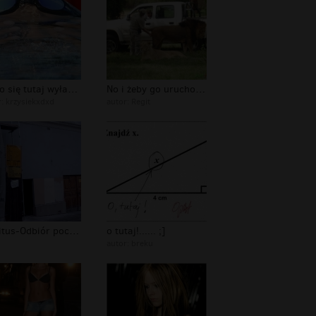
Co to się tutaj wyłania...
No i żeby go uruchomić to tutaj wrzu...
r:
krzysiekxdxd
autor:
Regit
Maritus-Odbiór poczty z UM w Przemyś...
o tutaj!...... ;]
autor:
breku