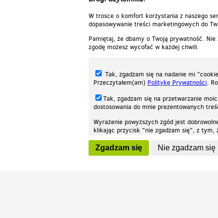
W trosce o komfort korzystania z naszego ser
dopasowywanie treści marketingowych do Two
Pamiętaj, że dbamy o Twoją prywatność. Nie
zgodę możesz wycofać w każdej chwili.
Tak, zgadzam się na nadanie mi "cookie"
Przeczytałem(am)
Politykę Prywatności
. R
Tak, zgadzam się na przetwarzanie moic
dostosowania do mnie prezentowanych tre
Wyrażenie powyższych zgód jest dobrowoln
klikając przycisk "nie zgadzam się", z tym
Nasza strona internetowa używa plików cookies (tzw. ciasteczka) w celach stat
wycofaniem.
moż
Zgadzam się
Nie zgadzam się