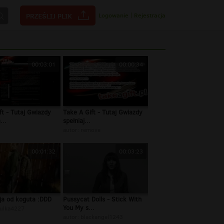
Logowanie
|
Rejestracja
00:03:01
00:00:34
t - Tutaj Gwiazdy
Take A Gift - Tutaj Gwiazdy
...
spełniaj...
autor:
remove
00:01:32
00:03:23
ja od koguta :DDD
Pussycat Dolls - Stick With
You My s...
ulka4227
autor:
blackangel1243