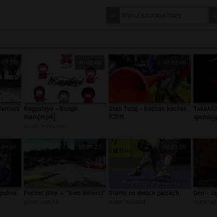
:07:20
00:05:00
00:02:40
arriors
Raggafaya - Bongo
Stan Tutaj - Kochac kochac
TakeAGif
mam[mp4]
PZPN
spełniają
autor:
mikrusiek
:01:01
00:01:27
00:01:00
gadnie
Pocket Bike + "koło śmierci"
Stanie na dwóch palcach
Deo - Ja
autor:
nabi12
autor:
siuks24
autor:
ag