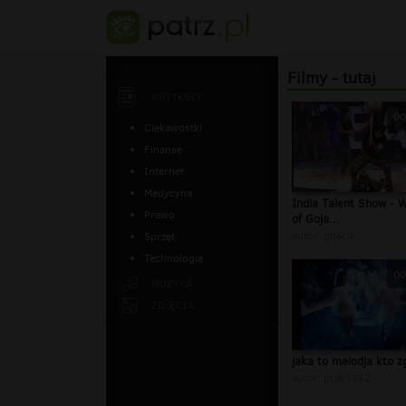
Filmy - tutaj
ARTYKUŁY
00
Ciekawostki
Finanse
Internet
Medycyna
India Talent Show - W
Prawo
of Goja...
autor:
gbacik
Sprzęt
Technologia
00
MUZYKA
ZDJĘCIA
jaka to melodja kto z
autor:
ptah1982