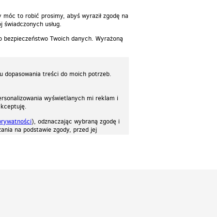
y móc to robić prosimy, abyś wyraził zgodę na
j świadczonych usług.
 o bezpieczeństwo Twoich danych. Wyrażoną
lu dopasowania treści do moich potrzeb.
rsonalizowania wyświetlanych mi reklam i
akceptuję.
prywatności
), odznaczając wybraną zgodę i
ania na podstawie zgody, przed jej
osować stronę do twoich potrzeb. Każdy może zaakceptować pliki cookies albo ma
cje.