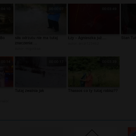
:04:10
00:00:07
00:03:49
 Bo
siła odrzutu nie ma tutaj
Łzy - Agnieszka już....
Stan Tut
znaczenia:...
autor:
arczi123452
autor:
migotkaa
:00:14
00:00:17
00:03:39
Tutaj zwalnia jak
Thassos co ty tutaj robisz??
ialol