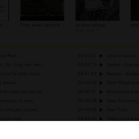
i co masz tutaj mój scan przez kaspe...
Tutaj widać Ładny bilans na de_train...
Ja tutaj pilnuję...
autor:
lolka_l
ongo Mam
00:05:01
tutaj mi zapisz
 - Bo Tutaj Jest Jak J...
00:04:13
Smyko - Zyje tut
ry Co Ty tutaj robisz...
00:01:02
Redstar - Kolejn
aj Jestem
00:03:58
Rytm Miejskiej Ul
 Bo tutaj jest jak jes...
00:00:31
Borysewicz-Kukiz
słuchaj, to tutaj
00:03:58
Tede-Posluchaj, 
o tutaj jest jak jest
00:03:56
Stan Tutaj
ycie tutaj
00:02:42
Elektryczne Gita
00:00:26
Chciałbym żebyś