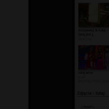
00
Borysewicz & Kukiz -
tutaj jest j...
autor:
lOS
00
tutaj artur
autor:
DELETED_45E3D_wiktor
Zdjęcia - tutaj