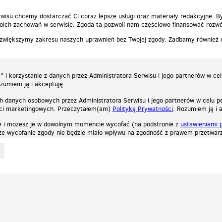
wisu chcemy dostarczać Ci coraz lepsze usługi oraz materiały redakcyjne. B
ich zachowań w serwisie. Zgoda ta pozwoli nam częściowo finansować rozwó
 zwiększymy zakresu naszych uprawnień bez Twojej zgody. Zadbamy również
 i korzystanie z danych przez Administratora Serwisu i jego partnerów w ce
ozumiem ją i akceptuję.
h danych osobowych przez Administratora Serwisu i jego partnerów w celu pe
ści marketingowych. Przeczytałem(am)
Politykę Prywatności
. Rozumiem ją i 
e i możesz je w dowolnym momencie wycofać (na podstronie z
ustawieniami 
, że wycofanie zgody nie będzie miało wpływu na zgodność z prawem przetwarz
ystycznych, reklamowych oraz funkcjonalnych. Dzięki nim możemy indywidualnie dost
liwość wyłączenia ich w przeglądarce, dzięki czemu nie będą zbierane żadne informa
Zapoznaj się z naszą polityką prywatności
Ok, rozumiem