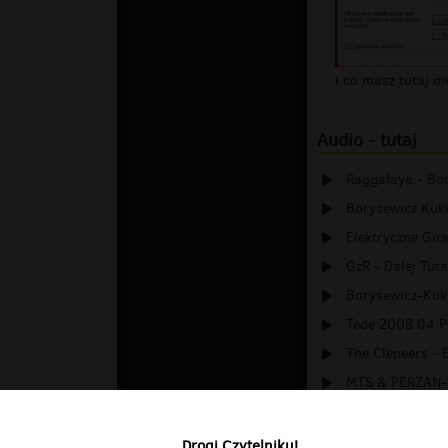
Audio - tutaj
Raggafaya - B
Borysewicz Kukiz
Elektryczne Gita
GzR - Dalej Tut
Borysewicz-Kukiz
Tede 2008 04 Po
The Clepeers - B
MTS & PERZAN- ż
nie dzwon tutaj
Drogi Czytelniku!