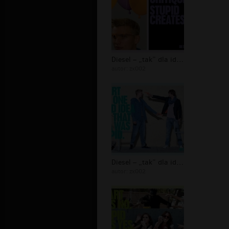
Diesel – „tak” dla idiotów - 08
autor:
zx002
Diesel – „tak” dla idiotów - 07
autor:
zx002