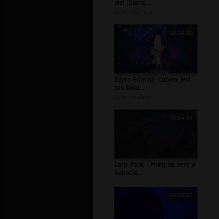
płci (Sopot...
autor:
Michura
00:04:40
Edyta Górniak- Dziwny jest
ten świat...
autor:
imation
00:04:35
Lady Pank - Mniej niz zero w
Sopocie...
00:03:27