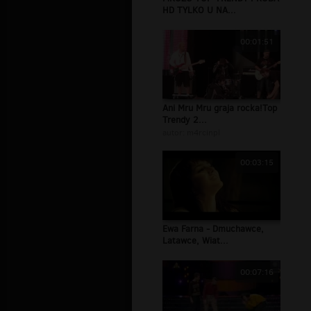
HD TYLKO U NA...
00:01:51
Ani Mru Mru graja rocka!Top
Trendy 2...
autor:
m4rcinpl
00:03:15
Ewa Farna - Dmuchawce,
Latawce, Wiat...
00:07:16