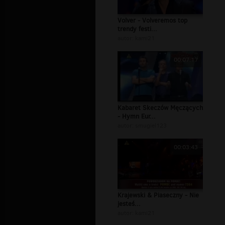
Volver - Volveremos top
trendy festi...
autor:
kami21
00:07:17
Kabaret Skeczów Męczących
- Hymn Eur...
autor:
smugiel123
00:03:43
Krajewski & Piaseczny - Nie
jesteś...
autor:
kami21