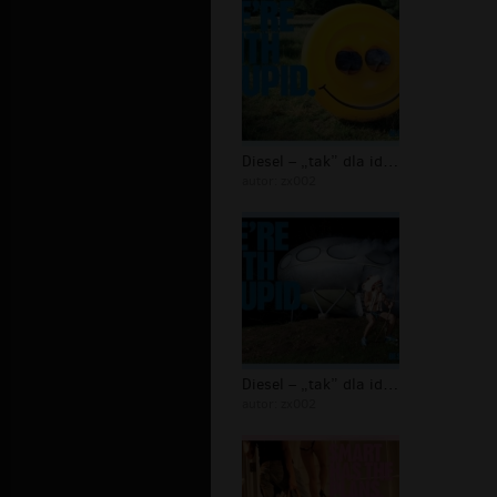
Diesel – „tak” dla idiotów - 23
autor:
zx002
Diesel – „tak” dla idiotów - 22
autor:
zx002