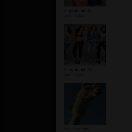
Przytulanki 02
autor:
zx002
Przytulanki 01
autor:
zx002
to jest trendy