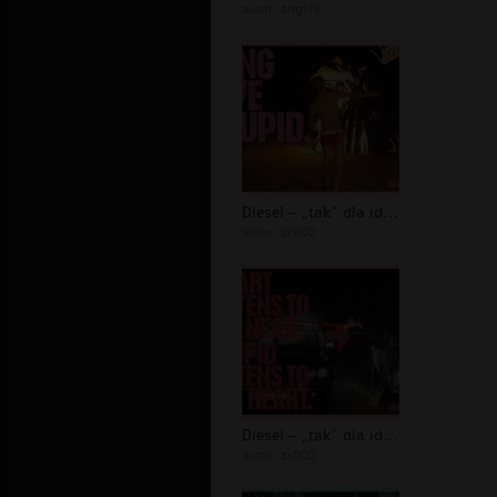
autor:
angel8
Diesel – „tak” dla idiotów - 28
autor:
zx002
Diesel – „tak” dla idiotów - 24
autor:
zx002