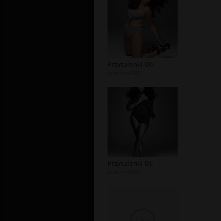
Przytulanki 06
autor:
zx002
Przytulanki 05
autor:
zx002