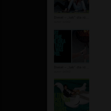
Diesel – „tak” dla idiotów - 06
autor:
zx002
Diesel – „tak” dla idiotów - 05
autor:
zx002