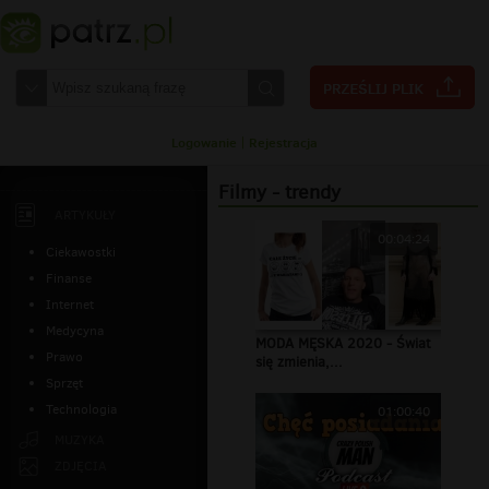
Logowanie
|
Rejestracja
Filmy - trendy
ARTYKUŁY
00:04:24
Ciekawostki
Finanse
Internet
Medycyna
MODA MĘSKA 2020 - Świat
Prawo
się zmienia,...
Sprzęt
Technologia
01:00:40
MUZYKA
ZDJĘCIA