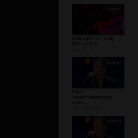
00:09:37
Doda Sopot Top Trendy
2011 cześć 3
autor:
kami21
00:03:24
Volver -
Volveremos[zwycięzcy
festiw...
autor:
mikrusiek
00:03:24