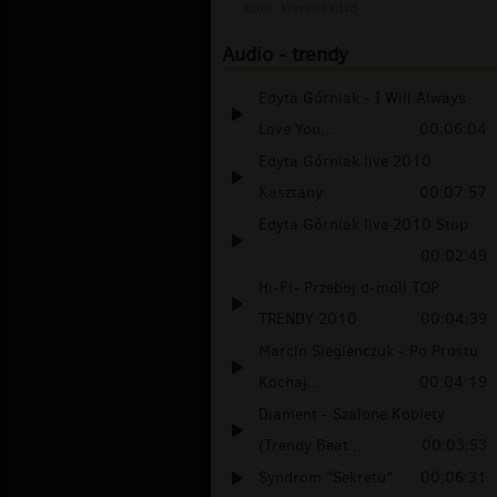
autor:
krzysiekxdxd
Audio - trendy
Edyta Górniak - I Will Always
Love You...
00:06:04
Edyta Górniak live 2010
Kasztany
00:07:57
Edyta Górniak live 2010 Stop
00:02:49
Hi-Fi- Przeboj d-moll TOP
TRENDY 2010
00:04:39
Marcin Siegienczuk - Po Prostu
Kochaj...
00:04:19
Diament - Szalone Kobiety
(Trendy Beat...
00:03:53
Syndrom "Sekretu"
00:06:31