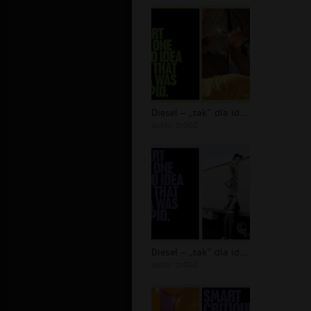
Diesel – „tak” dla idiotów - 10
autor:
zx002
Diesel – „tak” dla idiotów - 09
autor:
zx002