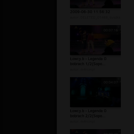
2009-06-30 11:56:32
autor:
DELETED_01488_suszka
00:07:16
Łowcy.b - Legenda O
bobrach 1/2(Sopo...
autor:
m4rcinpl
00:04:07
Łowcy.b - Legenda O
bobrach 2/2(Sopo...
autor:
m4rcinpl