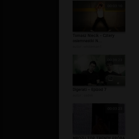
00:03:10
Tomasz Niecik - Cztery
osiemnastki N...
autor:
whiteman1
00:39:23
Digerati – Epizod 7
autor:
sadek
00:03:23
MROZU TOP TRENDY PRÓBA