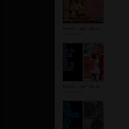
Diesel – „tak” dla idiotów - 20
autor:
zx002
Diesel – „tak” dla idiotów - 16
autor:
zx002