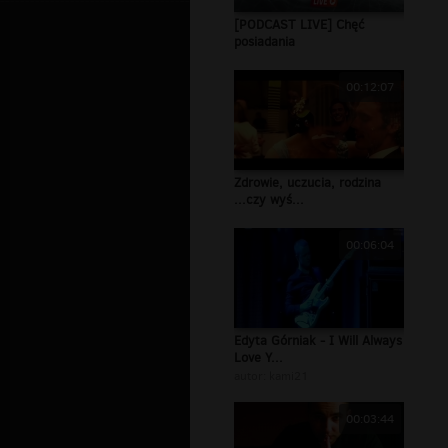
[PODCAST LIVE] Chęć
posiadania
00:12:07
Zdrowie, uczucia, rodzina
...czy wyś...
00:06:04
Edyta Górniak - I Will Always
Love Y...
autor:
kami21
00:03:44