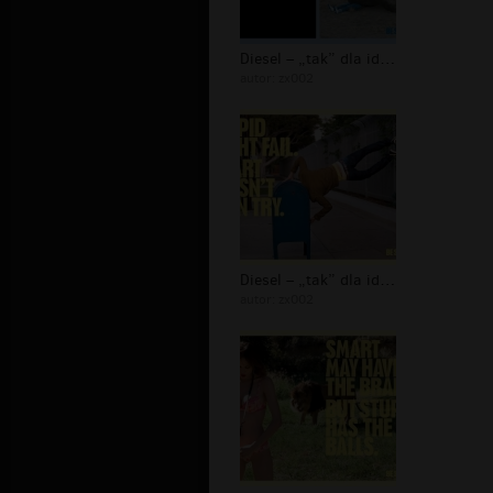
Diesel – „tak” dla idiotów - 15
autor:
zx002
Diesel – „tak” dla idiotów - 14
autor:
zx002