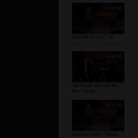
00:03:40
2009-06-29 19:17:16
autor:
DELETED_01488_suszka
00:06:20
Top Trendy 2009 Ani Mru
Mru - Tatuaż...
00:03:40
Paranienormalni - Zmiana