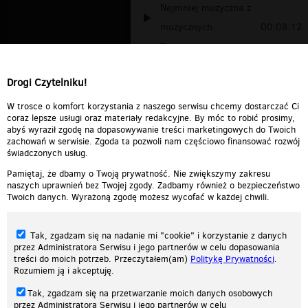
Najmniej muzyczna z
muzycznych
00:08:12
Tsonami-somethings going on
trendy bea...
00:04:02
Drogi Czytelniku!
(18+) tylko dla dorosłych
00:00:38
W trosce o komfort korzystania z naszego serwisu chcemy dostarczać Ci
coraz lepsze usługi oraz materiały redakcyjne. By móc to robić prosimy,
abyś wyraził zgodę na dopasowywanie treści marketingowych do Twoich
zachowań w serwisie. Zgoda ta pozwoli nam częściowo finansować rozwój
świadczonych usług.
Pamiętaj, że dbamy o Twoją prywatność. Nie zwiększymy zakresu
naszych uprawnień bez Twojej zgody. Zadbamy również o bezpieczeństwo
Twoich danych. Wyrażoną zgodę możesz wycofać w każdej chwili.
Tak, zgadzam się na nadanie mi "cookie" i korzystanie z danych
przez Administratora Serwisu i jego partnerów w celu dopasowania
treści do moich potrzeb. Przeczytałem(am)
Politykę Prywatności
.
Rozumiem ją i akceptuję.
Nasza strona internetowa używa plików cookies (tzw. ciasteczka) w celach
Tak, zgadzam się na przetwarzanie moich danych osobowych
statystycznych, reklamowych oraz funkcjonalnych. Dzięki nim możemy
przez Administratora Serwisu i jego partnerów w celu