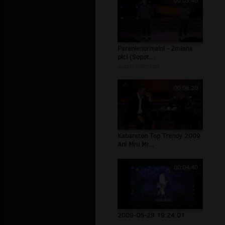
00:03:40
Paranienormalni - Zmiana
płci (Sopot...
autor:
m4rcinpl
00:06:20
Kabareton Top Trendy 2009
Ani Mru Mr...
00:04:40
2009-06-29 19:24:01