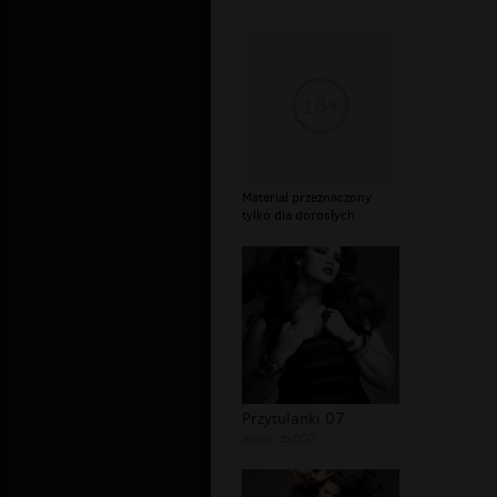
Materiał przeznaczony
tylko dla dorosłych
Przytulanki 07
autor:
zx002