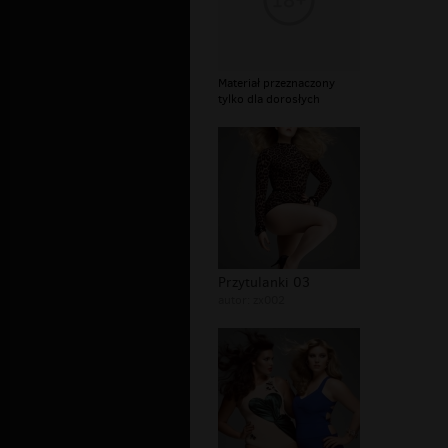
Materiał przeznaczony
tylko dla dorosłych
Przytulanki 03
autor:
zx002