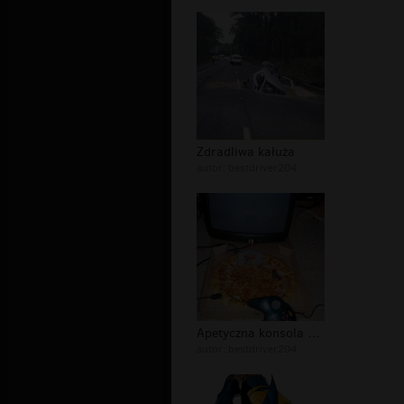
Zdradliwa kałuża
autor:
bestdriver204
Apetyczna konsola do gier
autor:
bestdriver204