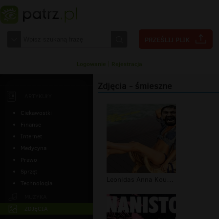
Logowanie
|
Rejestracja
Zdjęcia - śmieszne
ARTYKUŁY
Ciekawostki
Finanse
Internet
Medycyna
Prawo
Sprzęt
Leonidas Anna Kournikova 2
Technologia
MUZYKA
ZDJĘCIA