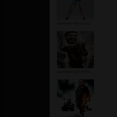
Leonidas Marina Łuczenko
Leonidas Call of Duty World at War