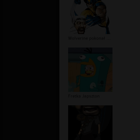
Wolverine pokonał Leonidasa
Fretka Japszton