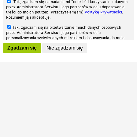
Tak, zgadzam się na nadanie mi "cookie" i korzystanie z danych
przez Administratora Serwisu i jego partnerów w celu dopasowania
treści do moich potrzeb. Przeczytałem(am)
Politykę Prywatności
.
Rozumiem ją i akceptuję.
Nasza strona internetowa używa plików cookies (tzw. ciasteczka) w celach
Tak, zgadzam się na przetwarzanie moich danych osobowych
statystycznych, reklamowych oraz funkcjonalnych. Dzięki nim możemy
przez Administratora Serwisu i jego partnerów w celu
indywidualnie dostosować stronę do twoich potrzeb. Każdy może zaakceptować
personalizowania wyświetlanych mi reklam i dostosowania do mnie
pliki cookies albo ma możliwość wyłączenia ich w przeglądarce, dzięki czemu nie
prezentowanych treści marketingowych. Przeczytałem(am)
Politykę
będą zbierane żadne informacje.
Zgadzam się
Nie zgadzam się
Prywatności
. Rozumiem ją i akceptuję.
Zapoznaj się z naszą polityką prywatności
Ok, rozumiem
Wyrażenie powyższych zgód jest dobrowolne i możesz je w dowolnym
momencie wycofać (na podstronie z
ustawieniami prywatności
),
odznaczając wybraną zgodę i klikając przycisk "nie zgadzam się", z
tym, że wycofanie zgody nie będzie miało wpływu na zgodność z
prawem przetwarzania na podstawie zgody, przed jej wycofaniem.
Patrz.pl
Strona główna
Regulamin
Polityka prywatności
Wszelkie prawa zastrzeżone © 2026 Patrz.pl