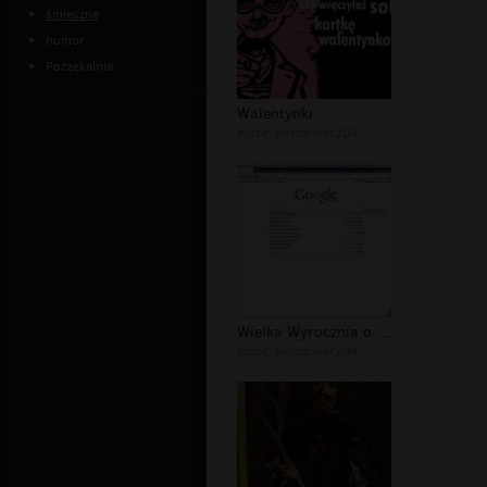
śmieszne
humor
Poczekalnia
Walentynki
autor:
bestdriver204
Wielka Wyrocznia o Polakach
autor:
bestdriver204