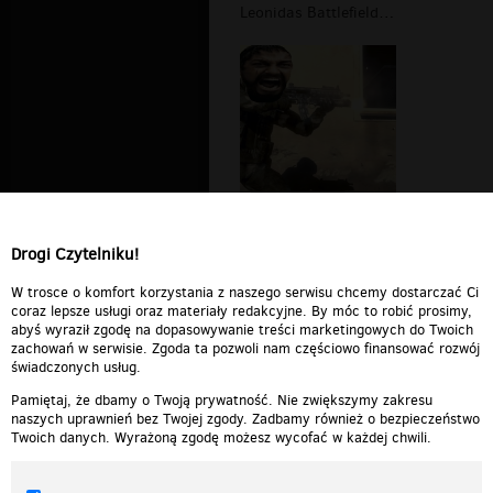
Leonidas Battlefield Bad Company 2 6...
Leonidas Battlefield Bad Company 2 5...
Drogi Czytelniku!
«
1
2
3
4
5
6
...
151
»
W trosce o komfort korzystania z naszego serwisu chcemy dostarczać Ci
coraz lepsze usługi oraz materiały redakcyjne. By móc to robić prosimy,
abyś wyraził zgodę na dopasowywanie treści marketingowych do Twoich
zachowań w serwisie. Zgoda ta pozwoli nam częściowo finansować rozwój
świadczonych usług.
Pamiętaj, że dbamy o Twoją prywatność. Nie zwiększymy zakresu
naszych uprawnień bez Twojej zgody. Zadbamy również o bezpieczeństwo
Twoich danych. Wyrażoną zgodę możesz wycofać w każdej chwili.