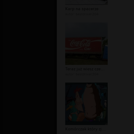
Karp na spacerze
autor:
bestdriver204
Teraz już wiesz czemu Cola ma taki k...
autor:
bestdriver204
Komórczak który zjada Ferba