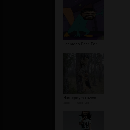
Leonidas Pepe Pan Dziobak
Następnym razem musi wejść wyżej
autor:
bestdriver204