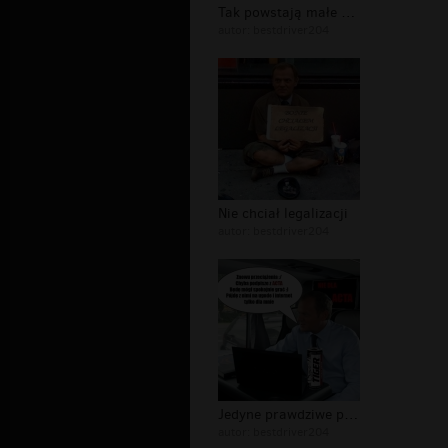
Tak powstają małe miejskie auta
autor:
bestdriver204
Nie chciał legalizacji
autor:
bestdriver204
Jedyne prawdziwe powody wprowadzenia...
autor:
bestdriver204