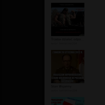
Trzeba działać odpowiednio
autor:
bestdriver204
Stan Wojenny
autor:
bestdriver204