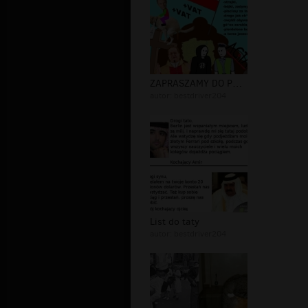
ZAPRASZAMY DO POLSKI !
autor:
bestdriver204
List do taty
autor:
bestdriver204