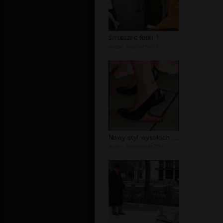
śmieszne fotki 1
autor:
marcycha81
Nowy styl wysokich obcasów
autor:
bestdriver204