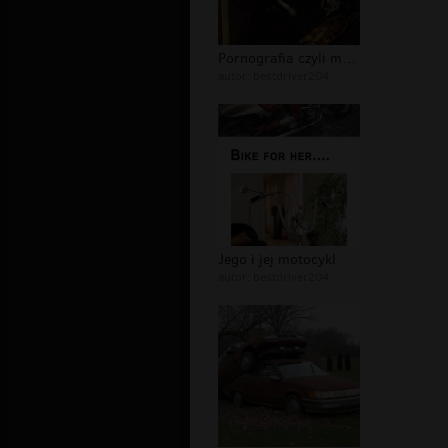
Pornografia czyli malowanie przy uży...
autor:
bestdriver204
Jego i jej motocykl
autor:
bestdriver204