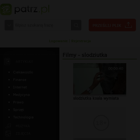
Logowanie
|
Rejestracja
Filmy - slodziutka
ARTYKUŁY
00:00:40
Ciekawostki
Finanse
Internet
Medycyna
slodziutka koala wymiata
Prawo
Sprzęt
Technologia
MUZYKA
ZDJĘCIA