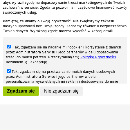
abyś wyraził zgodę na dopasowywanie treści marketingowych do Twoich
zachowań w serwisie. Zgoda ta pozwoli nam częściowo finansować rozwój
świadczonych usług.
Pamiętaj, że dbamy o Twoją prywatność. Nie zwiększymy zakresu
naszych uprawnień bez Twojej zgody. Zadbamy również o bezpieczeństwo
Twoich danych. Wyrażoną zgodę możesz wycofać w każdej chwili.
Tak, zgadzam się na nadanie mi "cookie" i korzystanie z danych
przez Administratora Serwisu i jego partnerów w celu dopasowania
treści do moich potrzeb. Przeczytałem(am)
Politykę Prywatności
.
Rozumiem ją i akceptuję.
Nasza strona internetowa używa plików cookies (tzw. ciasteczka) w celach
Tak, zgadzam się na przetwarzanie moich danych osobowych
statystycznych, reklamowych oraz funkcjonalnych. Dzięki nim możemy
przez Administratora Serwisu i jego partnerów w celu
indywidualnie dostosować stronę do twoich potrzeb. Każdy może zaakceptować
personalizowania wyświetlanych mi reklam i dostosowania do mnie
pliki cookies albo ma możliwość wyłączenia ich w przeglądarce, dzięki czemu nie
prezentowanych treści marketingowych. Przeczytałem(am)
Politykę
będą zbierane żadne informacje.
Zgadzam się
Nie zgadzam się
Prywatności
. Rozumiem ją i akceptuję.
Zapoznaj się z naszą polityką prywatności
Ok, rozumiem
Wyrażenie powyższych zgód jest dobrowolne i możesz je w dowolnym
momencie wycofać (na podstronie z
ustawieniami prywatności
),
odznaczając wybraną zgodę i klikając przycisk "nie zgadzam się", z
tym, że wycofanie zgody nie będzie miało wpływu na zgodność z
prawem przetwarzania na podstawie zgody, przed jej wycofaniem.