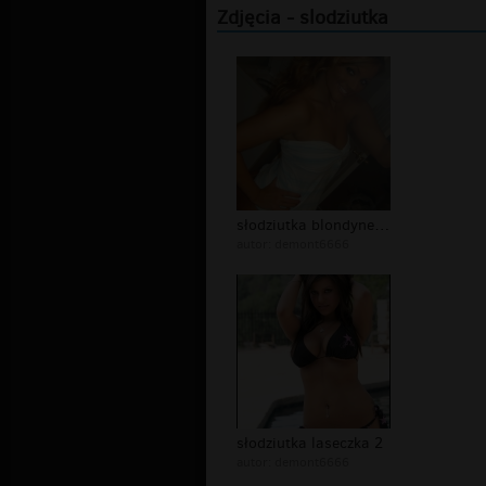
Zdjęcia - slodziutka
słodziutka blondyneczka
autor:
demont6666
słodziutka laseczka 2
autor:
demont6666