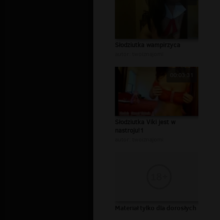
Słodziutka wampirzyca
autor:
twoiznajomi
00:03:31
Słodziutka Viki jest w
nastroju!1
autor:
twoiznajomi
Materiał tylko dla dorosłych