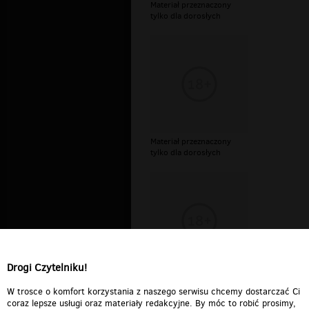
Materiał przeznaczony
tylko dla dorosłych
Materiał przeznaczony
tylko dla dorosłych
Drogi Czytelniku!
Materiał przeznaczony
tylko dla dorosłych
W trosce o komfort korzystania z naszego serwisu chcemy dostarczać Ci
coraz lepsze usługi oraz materiały redakcyjne. By móc to robić prosimy,