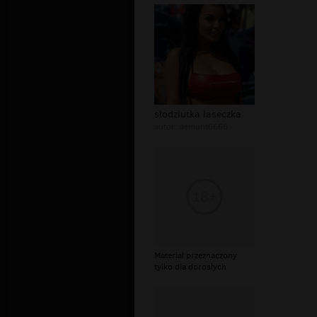
słodziutka laseczka
autor:
demont6666
Materiał przeznaczony
tylko dla dorosłych