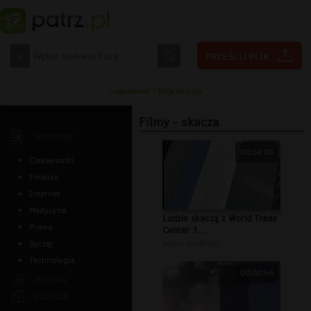
Logowanie
|
Rejestracja
Filmy - skacza
ARTYKUŁY
00:04:08
Ciekawostki
Finanse
Internet
Medycyna
Ludzie skaczą z World Trade
Prawo
Center 1...
autor:
evobrain
Sprzęt
Technologia
00:00:54
MUZYKA
ZDJĘCIA