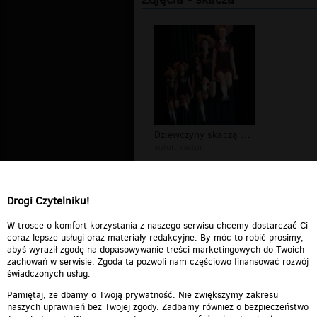
Dziewczyny skaczą na skakance
autor:
kastur
Audio - skacza
Drogi Czytelniku!
Vexel - Gorące Piękne ciała
00:03:33
W trosce o komfort korzystania z naszego serwisu chcemy dostarczać Ci
coraz lepsze usługi oraz materiały redakcyjne. By móc to robić prosimy,
abyś wyraził zgodę na dopasowywanie treści marketingowych do Twoich
zachowań w serwisie. Zgoda ta pozwoli nam częściowo finansować rozwój
świadczonych usług.
Pamiętaj, że dbamy o Twoją prywatność. Nie zwiększymy zakresu
naszych uprawnień bez Twojej zgody. Zadbamy również o bezpieczeństwo