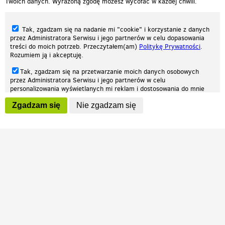
Twoich danych. Wyrażoną zgodę możesz wycofać w każdej chwili.
Tak, zgadzam się na nadanie mi "cookie" i korzystanie z danych
przez Administratora Serwisu i jego partnerów w celu dopasowania
treści do moich potrzeb. Przeczytałem(am)
Politykę Prywatności
.
Rozumiem ją i akceptuję.
Nasza strona internetowa używa plików cookies (tzw. ciasteczka) w celach
Tak, zgadzam się na przetwarzanie moich danych osobowych
statystycznych, reklamowych oraz funkcjonalnych. Dzięki nim możemy
przez Administratora Serwisu i jego partnerów w celu
indywidualnie dostosować stronę do twoich potrzeb. Każdy może zaakceptować
personalizowania wyświetlanych mi reklam i dostosowania do mnie
pliki cookies albo ma możliwość wyłączenia ich w przeglądarce, dzięki czemu nie
prezentowanych treści marketingowych. Przeczytałem(am)
Politykę
będą zbierane żadne informacje.
Zgadzam się
Nie zgadzam się
Prywatności
. Rozumiem ją i akceptuję.
Zapoznaj się z naszą polityką prywatności
Ok, rozumiem
Wyrażenie powyższych zgód jest dobrowolne i możesz je w dowolnym
momencie wycofać (na podstronie z
ustawieniami prywatności
),
odznaczając wybraną zgodę i klikając przycisk "nie zgadzam się", z
tym, że wycofanie zgody nie będzie miało wpływu na zgodność z
prawem przetwarzania na podstawie zgody, przed jej wycofaniem.
Patrz.pl
Strona główna
Regulamin