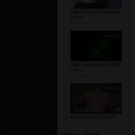
Ludzie skaczą z World Trade
Center
autor:
evobrain
00:04:30
Pająk -ludojad prosto z Iraku
- Sol...
autor:
gbacik
00:00:47
Kolesie skaczą na pineski
autor:
skura3
Zdjęcia - skacza