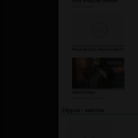
Stary erotyczny teledysk
autor:
msado
Materiał tylko dla dorosłych
00:00:07
Sabrina boys
autor:
tweety_gang
Zdjęcia - sabrina