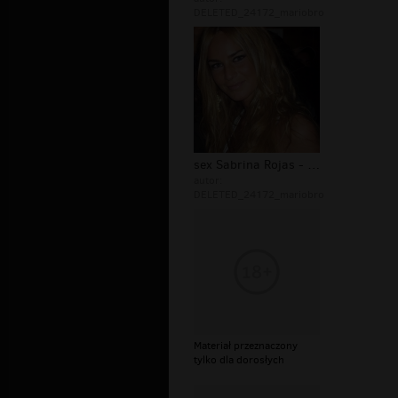
DELETED_24172_mariobro
sex Sabrina Rojas - Sex
autor:
DELETED_24172_mariobro
Materiał przeznaczony
tylko dla dorosłych