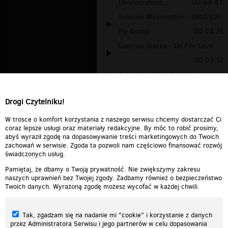
(Braincreator...
00:04:41
Sabrina Washington - OMG (Oh
My Gosh)
00:03:25
Sabrina Starke - Do For Love
00:03:32
Sabrina - Boys Summertime
00:03:47
Drogi Czytelniku!
sabrina inaczej
00:01:09
Sabrina - Boys (Disco)
00:03:47
W trosce o komfort korzystania z naszego serwisu chcemy dostarczać Ci
coraz lepsze usługi oraz materiały redakcyjne. By móc to robić prosimy,
abyś wyraził zgodę na dopasowywanie treści marketingowych do Twoich
zachowań w serwisie. Zgoda ta pozwoli nam częściowo finansować rozwój
świadczonych usług.
Pamiętaj, że dbamy o Twoją prywatność. Nie zwiększymy zakresu
naszych uprawnień bez Twojej zgody. Zadbamy również o bezpieczeństwo
Twoich danych. Wyrażoną zgodę możesz wycofać w każdej chwili.
Tak, zgadzam się na nadanie mi "cookie" i korzystanie z danych
przez Administratora Serwisu i jego partnerów w celu dopasowania