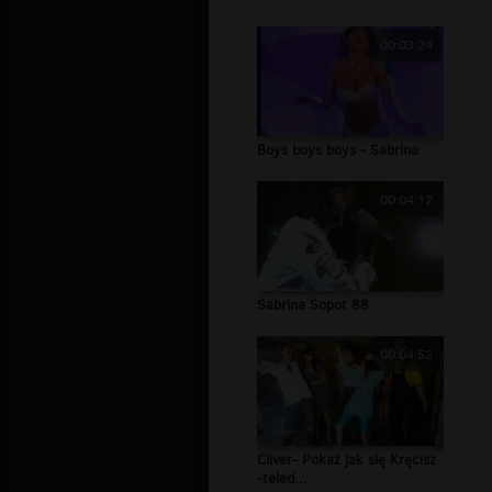
00:03:24
Boys boys boys - Sabrina
00:04:12
Sabrina Sopot 88
00:04:52
Cliver- Pokaż jak się Kręcisz
-teled...