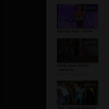
00:03:24
Boys boys boys - Sabrina
00:02:49
britney spears w filmie
,,sabrina na...
autor:
britneyspears23
00:04:52
Cliver- Pokaz jak sie krecisz