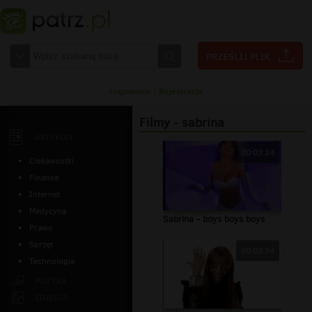
Logowanie
|
Rejestracja
Filmy - sabrina
ARTYKUŁY
00:03:24
Ciekawostki
Finanse
Internet
Medycyna
Sabrina - boys boys boys
Prawo
Sprzęt
00:03:34
Technologia
MUZYKA
ZDJĘCIA