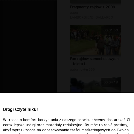
Fragmenty rajdow z 2009
autor:
LAMBORGHINI_GALLARDO
00:01:50
Fan rajdów samochodowych
- Idiota i...
autor:
cyter666
00:04:18
Drogi Czytelniku!
wypadki z rajdów
autor:
evobrain
W trosce o komfort korzystania z naszego serwisu chcemy dostarczać Ci
coraz lepsze usługi oraz materiały redakcyjne. By móc to robić prosimy,
abyś wyraził zgodę na dopasowywanie treści marketingowych do Twoich