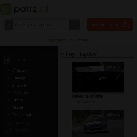
Logowanie
|
Rejestracja
Filmy - rajdow
ARTYKUŁY
00:04:32
Ciekawostki
Finanse
Internet
Medycyna
Taniec na drodze
Prawo
autor:
siuks24
Sprzęt
Technologia
00:05:37
MUZYKA
ZDJĘCIA