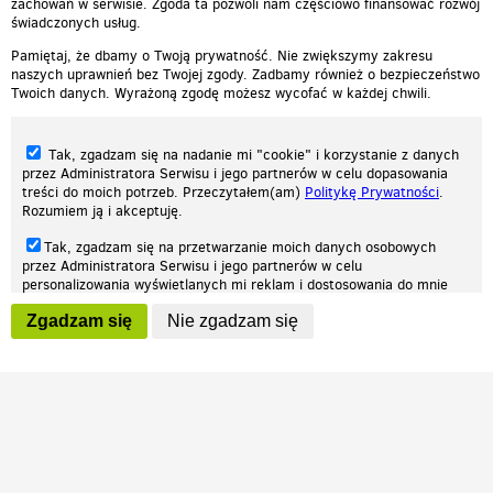
zachowań w serwisie. Zgoda ta pozwoli nam częściowo finansować rozwój
świadczonych usług.
Pamiętaj, że dbamy o Twoją prywatność. Nie zwiększymy zakresu
naszych uprawnień bez Twojej zgody. Zadbamy również o bezpieczeństwo
Twoich danych. Wyrażoną zgodę możesz wycofać w każdej chwili.
Tak, zgadzam się na nadanie mi "cookie" i korzystanie z danych
przez Administratora Serwisu i jego partnerów w celu dopasowania
treści do moich potrzeb. Przeczytałem(am)
Politykę Prywatności
.
Rozumiem ją i akceptuję.
Nasza strona internetowa używa plików cookies (tzw. ciasteczka) w celach
Tak, zgadzam się na przetwarzanie moich danych osobowych
statystycznych, reklamowych oraz funkcjonalnych. Dzięki nim możemy
przez Administratora Serwisu i jego partnerów w celu
indywidualnie dostosować stronę do twoich potrzeb. Każdy może zaakceptować
personalizowania wyświetlanych mi reklam i dostosowania do mnie
pliki cookies albo ma możliwość wyłączenia ich w przeglądarce, dzięki czemu nie
prezentowanych treści marketingowych. Przeczytałem(am)
Politykę
będą zbierane żadne informacje.
Zgadzam się
Nie zgadzam się
Prywatności
. Rozumiem ją i akceptuję.
Zapoznaj się z naszą polityką prywatności
Ok, rozumiem
Wyrażenie powyższych zgód jest dobrowolne i możesz je w dowolnym
momencie wycofać (na podstronie z
ustawieniami prywatności
),
odznaczając wybraną zgodę i klikając przycisk "nie zgadzam się", z
tym, że wycofanie zgody nie będzie miało wpływu na zgodność z
prawem przetwarzania na podstawie zgody, przed jej wycofaniem.