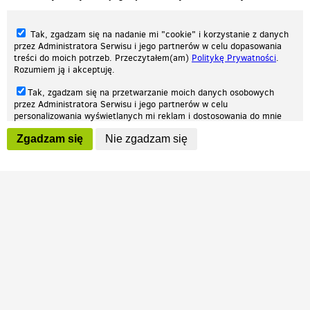
Tak, zgadzam się na nadanie mi "cookie" i korzystanie z danych
przez Administratora Serwisu i jego partnerów w celu dopasowania
treści do moich potrzeb. Przeczytałem(am)
Politykę Prywatności
.
Rozumiem ją i akceptuję.
Nasza strona internetowa używa plików cookies (tzw. ciasteczka) w celach
Tak, zgadzam się na przetwarzanie moich danych osobowych
statystycznych, reklamowych oraz funkcjonalnych. Dzięki nim możemy
przez Administratora Serwisu i jego partnerów w celu
indywidualnie dostosować stronę do twoich potrzeb. Każdy może zaakceptować
personalizowania wyświetlanych mi reklam i dostosowania do mnie
pliki cookies albo ma możliwość wyłączenia ich w przeglądarce, dzięki czemu nie
prezentowanych treści marketingowych. Przeczytałem(am)
Politykę
będą zbierane żadne informacje.
Zgadzam się
Nie zgadzam się
Prywatności
. Rozumiem ją i akceptuję.
Zapoznaj się z naszą polityką prywatności
Ok, rozumiem
Wyrażenie powyższych zgód jest dobrowolne i możesz je w dowolnym
momencie wycofać (na podstronie z
ustawieniami prywatności
),
odznaczając wybraną zgodę i klikając przycisk "nie zgadzam się", z
tym, że wycofanie zgody nie będzie miało wpływu na zgodność z
prawem przetwarzania na podstawie zgody, przed jej wycofaniem.
Patrz.pl
Strona główna
Regulamin