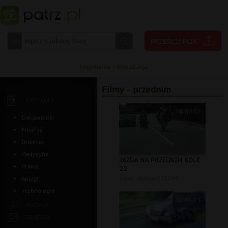
Logowanie
|
Rejestracja
Filmy - przednim
ARTYKUŁY
00:00:07
Ciekawostki
Finanse
Internet
Medycyna
JAZDA NA PRZEDNIM KOLE
Prawo
22
autor:
damian112241
Sprzęt
Technologia
00:01:11
MUZYKA
ZDJĘCIA