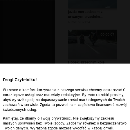
jazda mercedesem z
urwanym przednim...
autor:
siuks24
00:00:07
Hopek. przednim.kole
autor:
dyzio6969
Drogi Czytelniku!
W trosce o komfort korzystania z naszego serwisu chcemy dostarczać Ci
coraz lepsze usługi oraz materiały redakcyjne. By móc to robić prosimy,
abyś wyraził zgodę na dopasowywanie treści marketingowych do Twoich
zachowań w serwisie. Zgoda ta pozwoli nam częściowo finansować rozwój
świadczonych usług.
Pamiętaj, że dbamy o Twoją prywatność. Nie zwiększymy zakresu
naszych uprawnień bez Twojej zgody. Zadbamy również o bezpieczeństwo
Twoich danych. Wyrażoną zgodę możesz wycofać w każdej chwili.