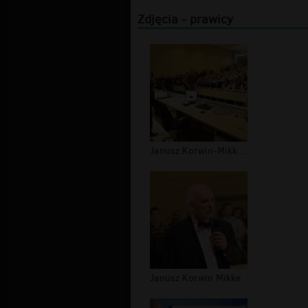
Zdjęcia - prawicy
Janusz Korwin-Mikke (KNP)
Janusz Korwin Mikke