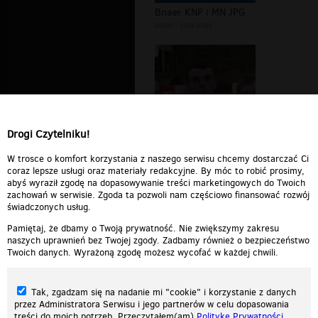
Bnaer KNP i MN JPG
autor:
czarusek
Drogi Czytelniku!
Ja i Piechna ja to ten z prawicy
W trosce o komfort korzystania z naszego serwisu chcemy dostarczać Ci
coraz lepsze usługi oraz materiały redakcyjne. By móc to robić prosimy,
abyś wyraził zgodę na dopasowywanie treści marketingowych do Twoich
zachowań w serwisie. Zgoda ta pozwoli nam częściowo finansować rozwój
świadczonych usług.
Pamiętaj, że dbamy o Twoją prywatność. Nie zwiększymy zakresu
naszych uprawnień bez Twojej zgody. Zadbamy również o bezpieczeństwo
Twoich danych. Wyrażoną zgodę możesz wycofać w każdej chwili.
Tak, zgadzam się na nadanie mi "cookie" i korzystanie z danych
przez Administratora Serwisu i jego partnerów w celu dopasowania
treści do moich potrzeb. Przeczytałem(am)
Politykę Prywatności
.