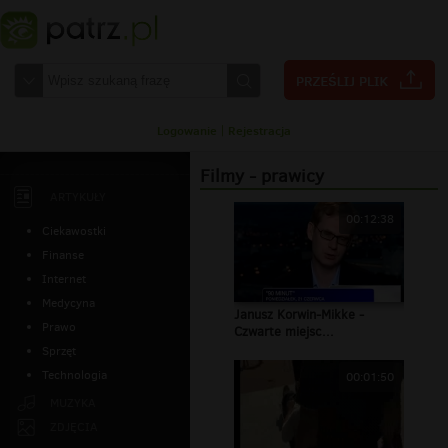
Logowanie
|
Rejestracja
Filmy - prawicy
ARTYKUŁY
00:12:38
Ciekawostki
Finanse
Internet
Medycyna
Janusz Korwin-Mikke -
Prawo
Czwarte miejsc...
Sprzęt
Technologia
00:01:50
MUZYKA
ZDJĘCIA