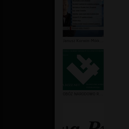
Janusz Korwin-Mikke-program nowej pr...
OBÓZ NARODOWO RADYKALNY I ANTIFA TO...