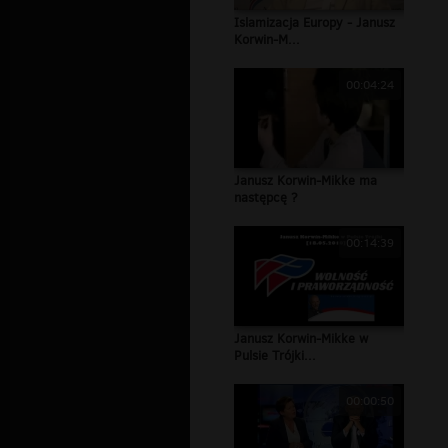
Islamizacja Europy - Janusz
Korwin-M...
00:04:24
Janusz Korwin-Mikke ma
następcę ?
00:14:39
Janusz Korwin-Mikke w
Pulsie Trójki...
00:00:50