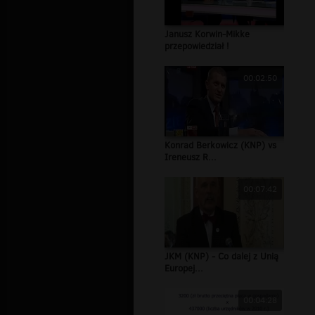
Janusz Korwin-Mikke
przepowiedział !
00:02:50
Konrad Berkowicz (KNP) vs
Ireneusz R...
00:07:42
JKM (KNP) - Co dalej z Unią
Europej...
00:04:28