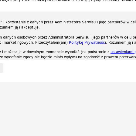
 i korzystanie z danych przez Administratora Serwisu i jego partnerów w ce
ozumiem ją i akceptuję.
h danych osobowych przez Administratora Serwisu i jego partnerów w celu pe
ści marketingowych. Przeczytałem(am)
Politykę Prywatności
. Rozumiem ją i 
e i możesz je w dowolnym momencie wycofać (na podstronie z
ustawieniami 
, że wycofanie zgody nie będzie miało wpływu na zgodność z prawem przetwarz
ystycznych, reklamowych oraz funkcjonalnych. Dzięki nim możemy indywidualnie dost
liwość wyłączenia ich w przeglądarce, dzięki czemu nie będą zbierane żadne informa
Zapoznaj się z naszą polityką prywatności
Ok, rozumiem