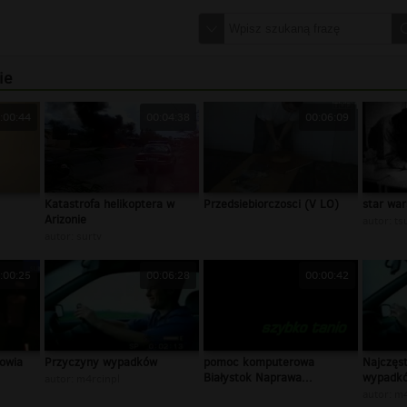
ie
:00:44
00:04:38
00:06:09
Katastrofa helikoptera w
Przedsiebiorczosci (V LO)
star wa
Arizonie
autor:
ts
autor:
surtv
:00:25
00:06:28
00:00:42
owia
Przyczyny wypadków
pomoc komputerowa
Najczęs
Białystok Naprawa...
wypadk
autor:
m4rcinpl
autor:
m4