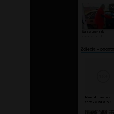
00
Na ratunekkkk
autor:
koza149
Zdjęcia - pogot
Materiał przeznaczon
tylko dla dorosłych