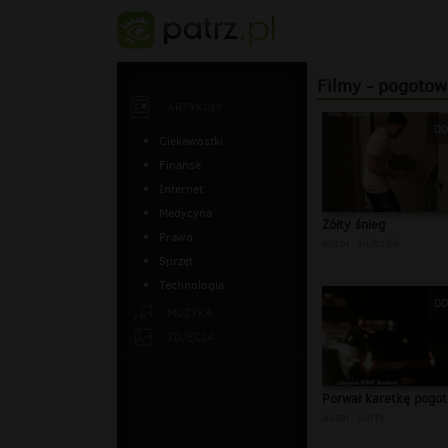
Filmy - pogotow
ARTYKUŁY
00
Ciekawostki
Finanse
Internet
Medycyna
Żółty śnieg
Prawo
autor:
siuks24
Sprzęt
Technologia
00
MUZYKA
ZDJĘCIA
Porwał karetkę pogot
autor:
surtv