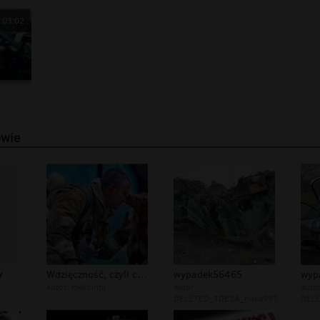
:03:02
owie
y
Wdzięczność, czyli coś co każdy powi...
wypadek56465
wyp
autor:
m4rcinpl
autor:
autor
DELETED_1DE3A_nuka997
DEL