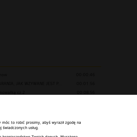
mow
00:00:46
RANIA, JAK WZYWANE JEST P...
00:01:56
nowałką cz.2
00:08:56
zkie
00:04:21
y móc to robić prosimy, abyś wyraził zgodę na
j świadczonych usług.
 o bezpieczeństwo Twoich danych. Wyrażoną