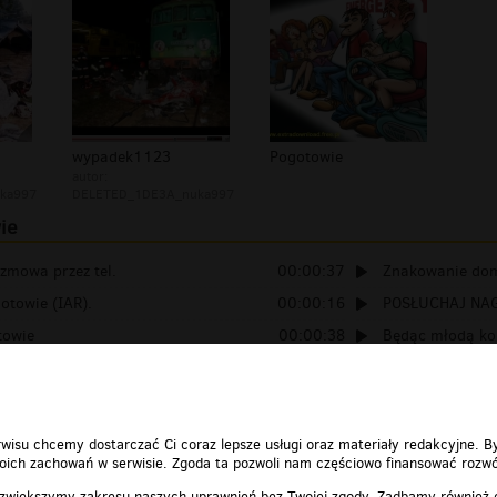
wypadek1123
Pogotowie
autor:
ka997
DELETED_1DE3A_nuka997
ie
ozmowa przez tel.
00:00:37
Znakowanie do
otowie (IAR).
00:00:16
POSŁUCHAJ NAG
towie
00:00:38
Będąc młodą ko
- TVN
00:00:18
Sara i myśli lud
wisu chcemy dostarczać Ci coraz lepsze usługi oraz materiały redakcyjne. B
ich zachowań w serwisie. Zgoda ta pozwoli nam częściowo finansować rozwó
 zwiększymy zakresu naszych uprawnień bez Twojej zgody. Zadbamy również