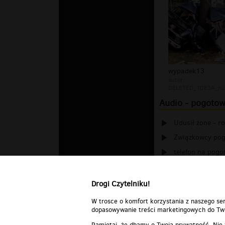
wypadek13
autor:
DELETED_1DE3A_nu
Audio - pogotow
Udusił żone - r
Związkowcy pog
telefon na pogo
Pogotowie Ero 
Drogi Czytelniku!
W trosce o komfort korzystania z naszego ser
dopasowywanie treści marketingowych do Two
Pamiętaj, że dbamy o Twoją prywatność. Nie