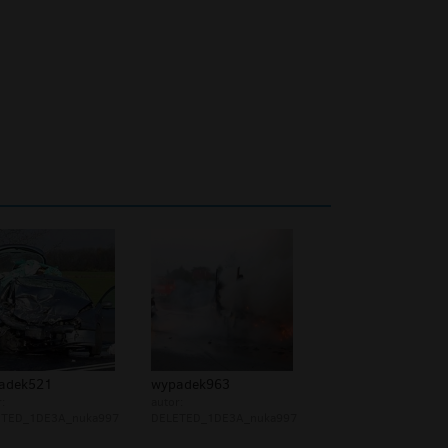
adek521
wypadek963
:
autor:
ETED_1DE3A_nuka997
DELETED_1DE3A_nuka997