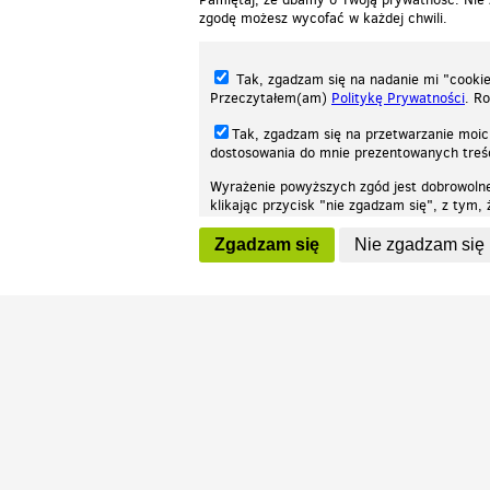
zgodę możesz wycofać w każdej chwili.
Tak, zgadzam się na nadanie mi "cookie"
Przeczytałem(am)
Politykę Prywatności
. R
Tak, zgadzam się na przetwarzanie moic
dostosowania do mnie prezentowanych tre
Wyrażenie powyższych zgód jest dobrowoln
klikając przycisk "nie zgadzam się", z tym
Nasza strona internetowa używa plików cookies (tzw. ciasteczka) w celach stat
wycofaniem.
moż
Zgadzam się
Nie zgadzam się