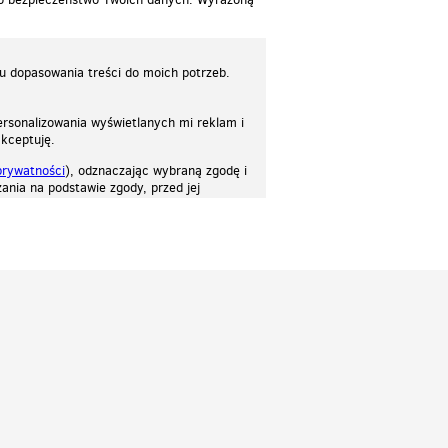
lu dopasowania treści do moich potrzeb.
rsonalizowania wyświetlanych mi reklam i
akceptuję.
prywatności
), odznaczając wybraną zgodę i
ania na podstawie zgody, przed jej
osować stronę do twoich potrzeb. Każdy może zaakceptować pliki cookies albo ma
cje.
Patrz.pl
Strona główna