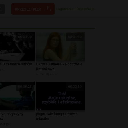
Logowanie
|
Rejestracja
00:08:30
00:01:50
rs 3 zemasta sithów
Ukryta Kamera - Pogotowie
Ratunkowe
umi
autor:
djmanic
00:06:28
00:00:30
trze przyczyny
pogotowie komputerowe
ów
miastko
rcinpl