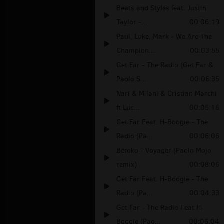
Beats and Styles feat. Justin
Taylor -...
00:06:19
Paul, Luke, Mark - We Are The
Champion...
00:03:55
Get Far - The Radio (Get Far &
Paolo S...
00:06:35
Nari & Milani & Cristian Marchi
ft Luc...
00:05:16
Get Far Feat. H-Boogie - The
Radio (Pa...
00:06:06
Betoko - Voyager (Paolo Mojo
remix)
00:08:06
Get Far Feat. H-Boogie - The
Radio (Pa...
00:04:33
Get Far - The Radio Feat H-
Boogie (Pao...
00:06:04