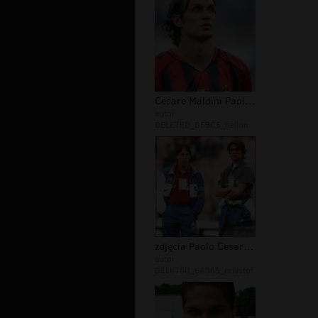
Cesare Maldini Paolo gol
autor:
DELETED_D5BC5_hellon
zdjęcia Paolo Cesare Maldini
autor:
DELETED_6A365_crisstof