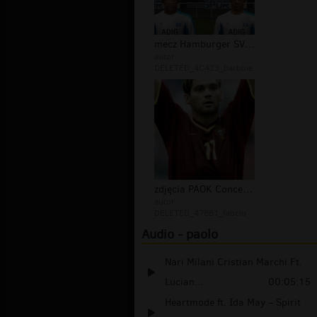
mecz Hamburger SV Gonzales Paolo Gue...
autor:
DELETED_4C423_barbbie
zdjęcia PAOK Conceio Srgio Paolo Mer...
autor:
DELETED_47BB1_fabcio
Audio - paolo
Nari Milani Cristian Marchi Ft.
Lucian...
00:05:15
Heartmode ft. Ida May – Spirit