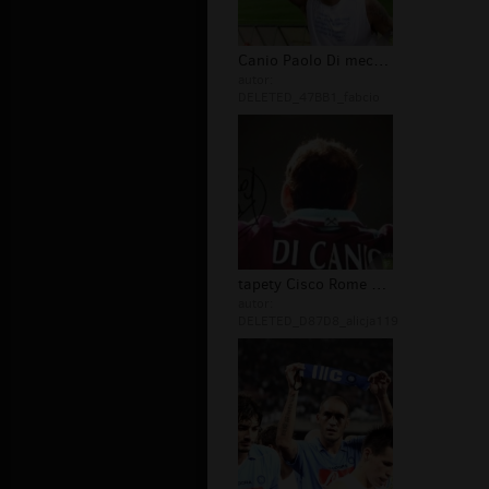
Canio Paolo Di mecz Cisco Rome
autor:
DELETED_47BB1_fabcio
tapety Cisco Rome Di Paolo Canio
autor:
DELETED_D87D8_alicja119