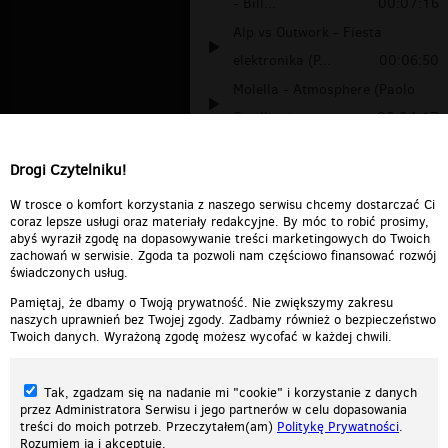
- Bill...
00:07:16
Alp vs Outwork - Fiesta
elektronika (P...
00:06:50
Molella - Atmosphere (Paolo
Ortelli mi...
00:04:17
Paolo Jackson Feat. Shena -
Drogi Czytelniku!
Funkt (Two...
00:02:49
inter paolo cozzy
00:00:54
W trosce o komfort korzystania z naszego serwisu chcemy dostarczać Ci
coraz lepsze usługi oraz materiały redakcyjne. By móc to robić prosimy,
abyś wyraził zgodę na dopasowywanie treści marketingowych do Twoich
zachowań w serwisie. Zgoda ta pozwoli nam częściowo finansować rozwój
świadczonych usług.
Pamiętaj, że dbamy o Twoją prywatność. Nie zwiększymy zakresu
naszych uprawnień bez Twojej zgody. Zadbamy również o bezpieczeństwo
Twoich danych. Wyrażoną zgodę możesz wycofać w każdej chwili.
Tak, zgadzam się na nadanie mi "cookie" i korzystanie z danych
przez Administratora Serwisu i jego partnerów w celu dopasowania
treści do moich potrzeb. Przeczytałem(am)
Politykę Prywatności
.
Rozumiem ją i akceptuję.