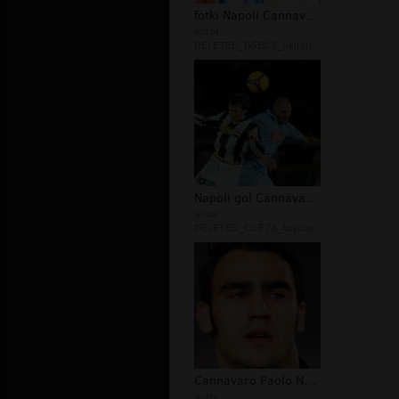
fotki Napoli Cannavaro Paolo
autor:
DELETED_D5BC5_hellon
Napoli gol Cannavaro Paolo
autor:
DELETED_CCF7A_topcat
Cannavaro Paolo Napoli piłka nożna
autor: