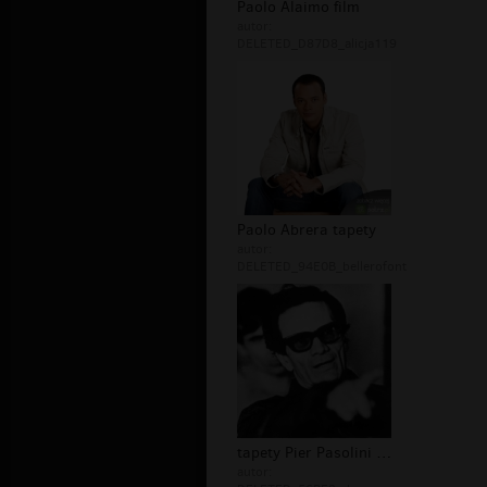
Paolo Alaimo film
autor:
DELETED_D87D8_alicja119
Paolo Abrera tapety
autor:
DELETED_94E0B_bellerofont
tapety Pier Pasolini Paolo
autor: