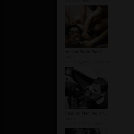
DELETED_56BF2_donnaa
zdjęcia Paolo Pier Pasolini
autor:
DELETED_82EDF_tygrysisa
Pasolini Pier Paolo film
autor:
DELETED_275EE_falko