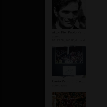
aktor Pier Paolo Pasolini
autor:
DELETED_9052F_donatelo
Canio Paolo Di Cisco Rome piłka nożn...
autor:
ashia