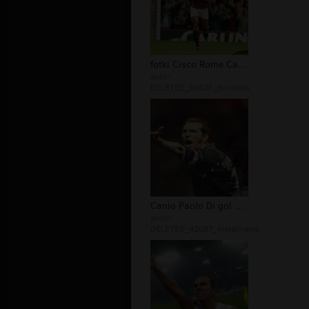
fotki Cisco Rome Canio Di Paolo
autor:
DELETED_9052F_donatelo
Canio Paolo Di gol Cisco Rome
autor:
DELETED_42087_metalmania