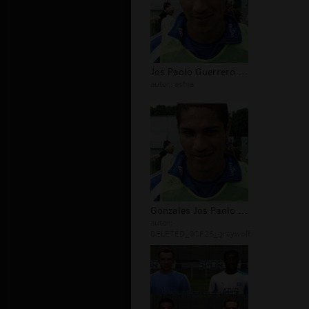
Jos Paolo Guerrero Gonzales Hamburge...
autor:
ashia
Gonzales Jos Paolo Guerrero Hamburge...
autor:
DELETED_0CF25_greywolf