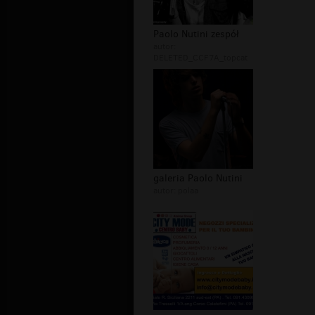
Paolo Nutini zespół
autor:
DELETED_CCF7A_topcat
galeria Paolo Nutini
autor:
polaa