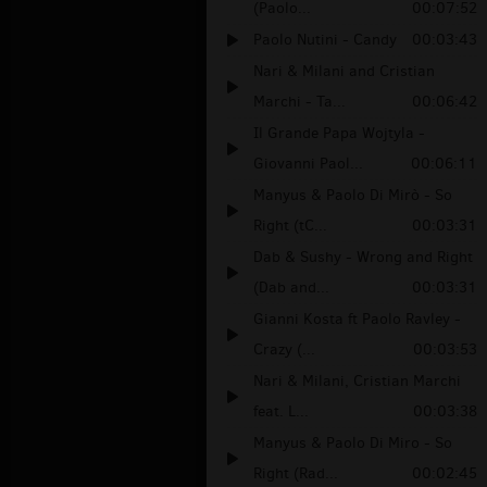
(Paolo...
00:07:52
Paolo Nutini - Candy
00:03:43
Nari & Milani and Cristian
Marchi - Ta...
00:06:42
Il Grande Papa Wojtyla -
Giovanni Paol...
00:06:11
Manyus & Paolo Di Mirò - So
Right (tC...
00:03:31
Dab & Sushy - Wrong and Right
(Dab and...
00:03:31
Gianni Kosta ft Paolo Ravley -
Crazy (...
00:03:53
Nari & Milani, Cristian Marchi
feat. L...
00:03:38
Manyus & Paolo Di Miro - So
Right (Rad...
00:02:45