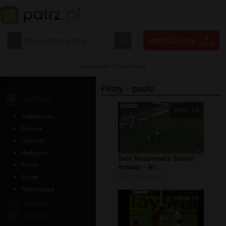
Logowanie
|
Rejestracja
Filmy - paolo
ARTYKUŁY
00:01:54
Ciekawostki
Finanse
Internet
Medycyna
Dwie Niesamowite Bramki
Prawo
Ronaldo - Wr...
autor:
k0v4lchuk
Sprzęt
Technologia
00:04:15
MUZYKA
ZDJĘCIA