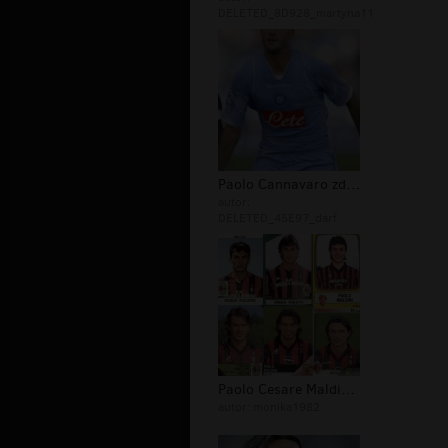
DELETED_8D928_martyna11
Paolo Cannavaro zdjęcia Napoli
autor:
DELETED_45E97_darf
Paolo Cesare Maldini tapety
autor:
monika1982