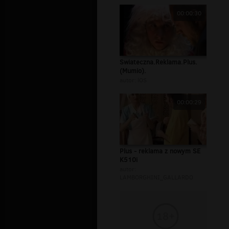
00:00:30
Swiateczna.Reklama.Plus.
(Mumio).
autor:
lOS
00:00:29
Plus - reklama z nowym SE
K510i
autor:
LAMBORGHINI_GALLARDO