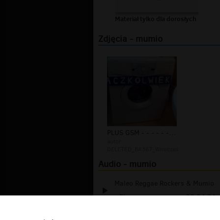
Materiał tylko dla dorosłych
Zdjęcia - mumio
PLUS GSM - - - - - - - - WnUcZaS
autor:
DELETED_BA367_Wnuczas
Audio - mumio
Maleo Reggae Rockers & Mumio
- Płoną...
00:04:34
Kabaret MUMIO - ehh... Oni są