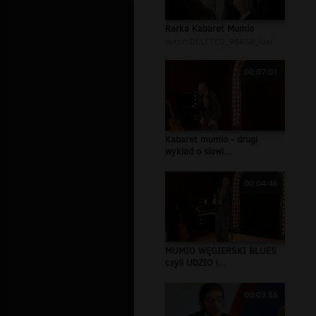
Rarka Kabaret Mumio
autor:
DELETED_9BA5B_luxi
00:07:01
Kabaret mumio - drugi
wyklad o slowi...
00:04:46
MUMIO WĘGIERSKI BLUES
czyli UDZIO i...
00:03:55