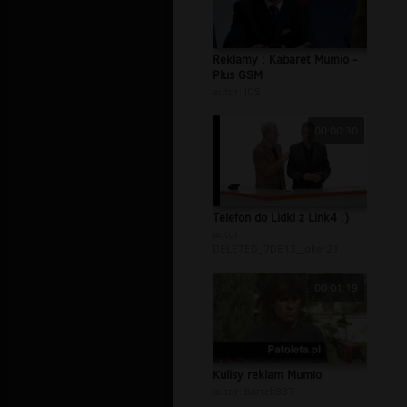
Reklamy : Kabaret Mumio -
Plus GSM
autor:
lOS
00:00:30
Telefon do Lidki z Link4 :)
autor:
DELETED_7DE13_joker21
00:01:19
Kulisy reklam Mumio
autor:
bartek887