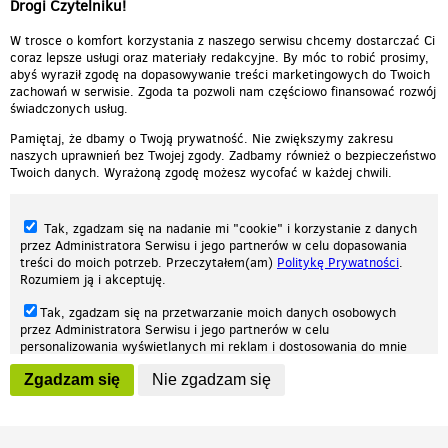
Drogi Czytelniku!
niesamow...
00:02:43
kabaret mumio
00:05:04
W trosce o komfort korzystania z naszego serwisu chcemy dostarczać Ci
coraz lepsze usługi oraz materiały redakcyjne. By móc to robić prosimy,
abyś wyraził zgodę na dopasowywanie treści marketingowych do Twoich
zachowań w serwisie. Zgoda ta pozwoli nam częściowo finansować rozwój
świadczonych usług.
Pamiętaj, że dbamy o Twoją prywatność. Nie zwiększymy zakresu
naszych uprawnień bez Twojej zgody. Zadbamy również o bezpieczeństwo
Twoich danych. Wyrażoną zgodę możesz wycofać w każdej chwili.
Tak, zgadzam się na nadanie mi "cookie" i korzystanie z danych
przez Administratora Serwisu i jego partnerów w celu dopasowania
treści do moich potrzeb. Przeczytałem(am)
Politykę Prywatności
.
Rozumiem ją i akceptuję.
Nasza strona internetowa używa plików cookies (tzw. ciasteczka) w celach
Tak, zgadzam się na przetwarzanie moich danych osobowych
statystycznych, reklamowych oraz funkcjonalnych. Dzięki nim możemy
przez Administratora Serwisu i jego partnerów w celu
indywidualnie dostosować stronę do twoich potrzeb. Każdy może zaakceptować
personalizowania wyświetlanych mi reklam i dostosowania do mnie
pliki cookies albo ma możliwość wyłączenia ich w przeglądarce, dzięki czemu nie
prezentowanych treści marketingowych. Przeczytałem(am)
Politykę
będą zbierane żadne informacje.
Zgadzam się
Nie zgadzam się
Prywatności
. Rozumiem ją i akceptuję.
Zapoznaj się z naszą polityką prywatności
Ok, rozumiem
Wyrażenie powyższych zgód jest dobrowolne i możesz je w dowolnym
momencie wycofać (na podstronie z
ustawieniami prywatności
),
odznaczając wybraną zgodę i klikając przycisk "nie zgadzam się", z