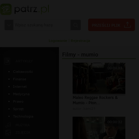
Logowanie
|
Rejestracja
Filmy - mumio
ARTYKUŁY
00:04:33
Ciekawostki
Finanse
Internet
Medycyna
Maleo Reggae Rockers &
Prawo
Mumio - Płon...
autor:
kami21
Sprzęt
Technologia
00:00:32
MUZYKA
ZDJĘCIA