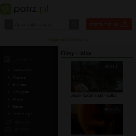
Logowanie
|
Rejestracja
Filmy - lalka
ARTYKUŁY
00:03:24
Ciekawostki
Finanse
Internet
Medycyna
Jacek Kaczmarski - Lalka
Prawo
Sprzęt
00:00:16
Technologia
MUZYKA
ZDJĘCIA