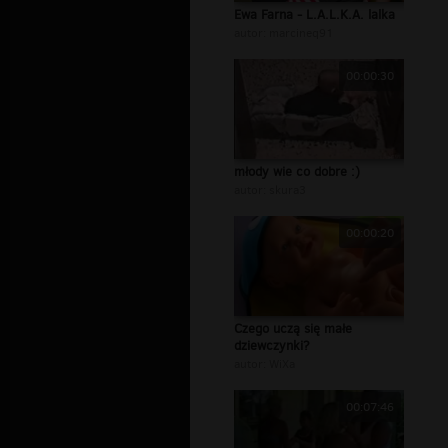
Ewa Farna - L.A.L.K.A. lalka
autor:
marcineq91
00:00:30
młody wie co dobre :)
autor:
skura3
00:00:20
Czego uczą się małe
dziewczynki?
autor:
WiXa
00:07:46