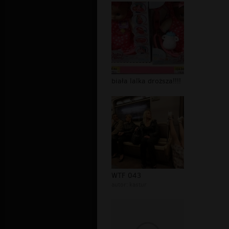
biała lalka droższa!!!!
WTF 043
autor:
kastur