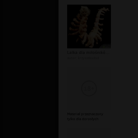
Lalka dla miłośników stonogi
autor:
krzysiekxdxd
Materiał przeznaczony
tylko dla dorosłych