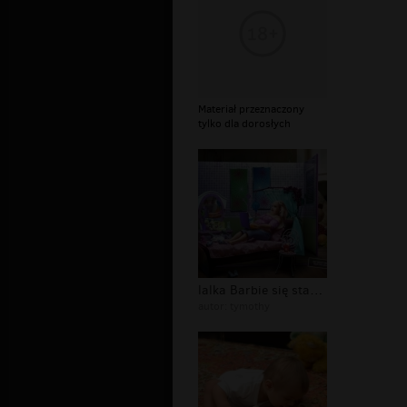
Materiał przeznaczony
tylko dla dorosłych
lalka Barbie się starzeje
autor:
tymothy