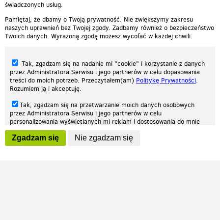
świadczonych usług.
Pamiętaj, że dbamy o Twoją prywatność. Nie zwiększymy zakresu
naszych uprawnień bez Twojej zgody. Zadbamy również o bezpieczeństwo
Twoich danych. Wyrażoną zgodę możesz wycofać w każdej chwili.
Tak, zgadzam się na nadanie mi "cookie" i korzystanie z danych
przez Administratora Serwisu i jego partnerów w celu dopasowania
treści do moich potrzeb. Przeczytałem(am)
Politykę Prywatności
.
Rozumiem ją i akceptuję.
Nasza strona internetowa używa plików cookies (tzw. ciasteczka) w celach
Tak, zgadzam się na przetwarzanie moich danych osobowych
statystycznych, reklamowych oraz funkcjonalnych. Dzięki nim możemy
przez Administratora Serwisu i jego partnerów w celu
indywidualnie dostosować stronę do twoich potrzeb. Każdy może zaakceptować
personalizowania wyświetlanych mi reklam i dostosowania do mnie
pliki cookies albo ma możliwość wyłączenia ich w przeglądarce, dzięki czemu nie
prezentowanych treści marketingowych. Przeczytałem(am)
Politykę
będą zbierane żadne informacje.
Zgadzam się
Nie zgadzam się
Prywatności
. Rozumiem ją i akceptuję.
Zapoznaj się z naszą polityką prywatności
Ok, rozumiem
Wyrażenie powyższych zgód jest dobrowolne i możesz je w dowolnym
momencie wycofać (na podstronie z
ustawieniami prywatności
),
odznaczając wybraną zgodę i klikając przycisk "nie zgadzam się", z
tym, że wycofanie zgody nie będzie miało wpływu na zgodność z
prawem przetwarzania na podstawie zgody, przed jej wycofaniem.