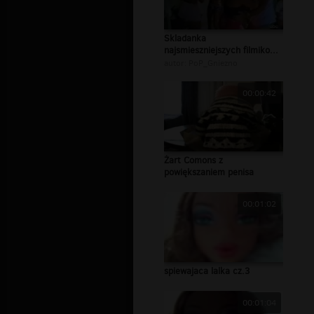
Skladanka
najsmieszniejszych filmiko...
autor:
PoP_Gniezno
00:00:42
Żart Comons z
powiększaniem penisa
00:01:02
spiewajaca lalka cz.3
00:01:04