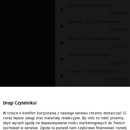
Lalka - Brakuje mi Ciebie
00:03:48
Bobson - Zuzia lalka nieduża
00:01:36
Fasolki - Zuzia lalka nieduża
00:02:22
LALKA-Egzaa i October.
00:00:33
Kobiety – lalki przyszłości?
00:02:55
Polska powieść wszechczasów
00:08:40
Drogi Czytelniku!
Barbie Girl po ROSYJSKU!
00:01:49
W trosce o komfort korzystania z naszego serwisu chcemy dostarczać Ci
coraz lepsze usługi oraz materiały redakcyjne. By móc to robić prosimy,
abyś wyraził zgodę na dopasowywanie treści marketingowych do Twoich
zachowań w serwisie. Zgoda ta pozwoli nam częściowo finansować rozwój