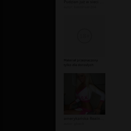
Pudzian już w sieci sklepów Smyk!
autor:
bestdriver204
Materiał przeznaczony
tylko dla dorosłych
amerykańska Realna Barbie
autor:
gbacik