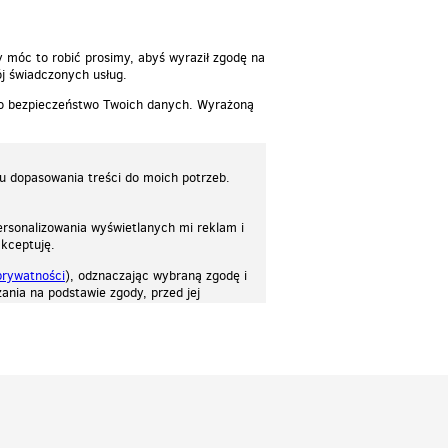
y móc to robić prosimy, abyś wyraził zgodę na
j świadczonych usług.
 o bezpieczeństwo Twoich danych. Wyrażoną
lu dopasowania treści do moich potrzeb.
rsonalizowania wyświetlanych mi reklam i
akceptuję.
prywatności
), odznaczając wybraną zgodę i
ania na podstawie zgody, przed jej
osować stronę do twoich potrzeb. Każdy może zaakceptować pliki cookies albo ma
cje.