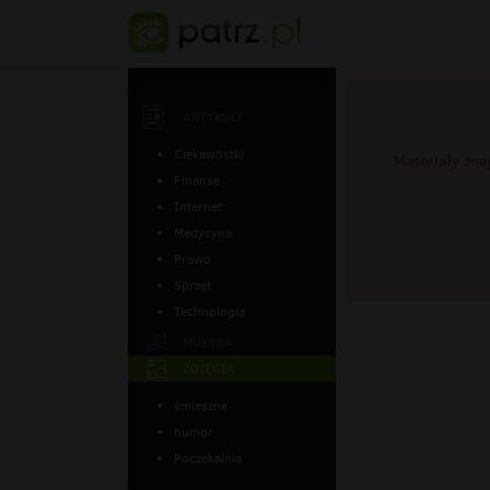
ARTYKUŁY
Ciekawostki
Materiały zna
Finanse
Internet
Medycyna
Prawo
Sprzęt
Technologia
MUZYKA
ZDJĘCIA
śmieszne
humor
Poczekalnia