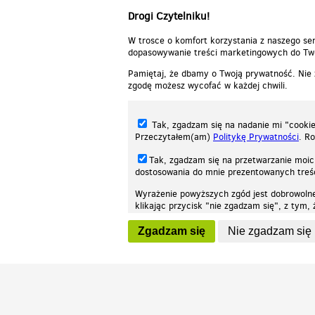
Drogi Czytelniku!
W trosce o komfort korzystania z naszego ser
dopasowywanie treści marketingowych do Two
Pamiętaj, że dbamy o Twoją prywatność. Nie
zgodę możesz wycofać w każdej chwili.
Tak, zgadzam się na nadanie mi "cookie"
Przeczytałem(am)
Politykę Prywatności
. R
Tak, zgadzam się na przetwarzanie moic
dostosowania do mnie prezentowanych tre
Wyrażenie powyższych zgód jest dobrowoln
klikając przycisk "nie zgadzam się", z tym
Nasza strona internetowa używa plików cookies (tzw. ciasteczka) w celach stat
wycofaniem.
moż
Zgadzam się
Nie zgadzam się