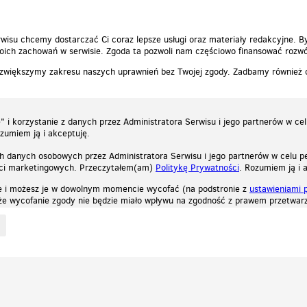
wisu chcemy dostarczać Ci coraz lepsze usługi oraz materiały redakcyjne. B
ich zachowań w serwisie. Zgoda ta pozwoli nam częściowo finansować rozwó
 zwiększymy zakresu naszych uprawnień bez Twojej zgody. Zadbamy również
 i korzystanie z danych przez Administratora Serwisu i jego partnerów w ce
ozumiem ją i akceptuję.
h danych osobowych przez Administratora Serwisu i jego partnerów w celu pe
ści marketingowych. Przeczytałem(am)
Politykę Prywatności
. Rozumiem ją i 
e i możesz je w dowolnym momencie wycofać (na podstronie z
ustawieniami 
, że wycofanie zgody nie będzie miało wpływu na zgodność z prawem przetwarz
ystycznych, reklamowych oraz funkcjonalnych. Dzięki nim możemy indywidualnie dost
liwość wyłączenia ich w przeglądarce, dzięki czemu nie będą zbierane żadne informa
Zapoznaj się z naszą polityką prywatności
Ok, rozumiem