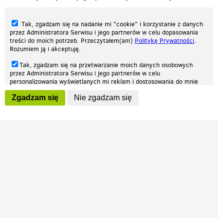
Tak, zgadzam się na nadanie mi "cookie" i korzystanie z danych
przez Administratora Serwisu i jego partnerów w celu dopasowania
treści do moich potrzeb. Przeczytałem(am)
Politykę Prywatności
.
Rozumiem ją i akceptuję.
Nasza strona internetowa używa plików cookies (tzw. ciasteczka) w celach
Tak, zgadzam się na przetwarzanie moich danych osobowych
statystycznych, reklamowych oraz funkcjonalnych. Dzięki nim możemy
przez Administratora Serwisu i jego partnerów w celu
indywidualnie dostosować stronę do twoich potrzeb. Każdy może zaakceptować
personalizowania wyświetlanych mi reklam i dostosowania do mnie
pliki cookies albo ma możliwość wyłączenia ich w przeglądarce, dzięki czemu nie
prezentowanych treści marketingowych. Przeczytałem(am)
Politykę
będą zbierane żadne informacje.
Zgadzam się
Nie zgadzam się
Prywatności
. Rozumiem ją i akceptuję.
Zapoznaj się z naszą polityką prywatności
Ok, rozumiem
Wyrażenie powyższych zgód jest dobrowolne i możesz je w dowolnym
momencie wycofać (na podstronie z
ustawieniami prywatności
),
odznaczając wybraną zgodę i klikając przycisk "nie zgadzam się", z
tym, że wycofanie zgody nie będzie miało wpływu na zgodność z
prawem przetwarzania na podstawie zgody, przed jej wycofaniem.
Patrz.pl
Strona główna
Regulamin