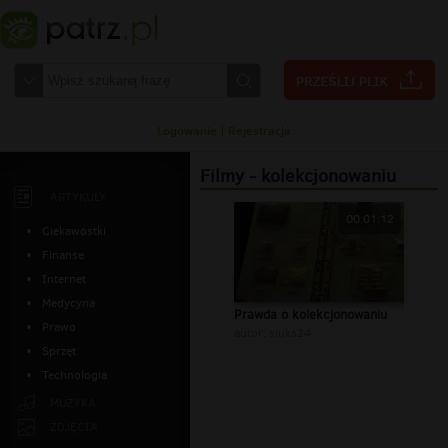
Logowanie
|
Rejestracja
Filmy - kolekcjonowaniu
ARTYKUŁY
00:01:12
Ciekawostki
Finanse
Internet
Medycyna
Prawda o kolekcjonowaniu
Prawo
autor:
siuks24
Sprzęt
Technologia
MUZYKA
ZDJĘCIA