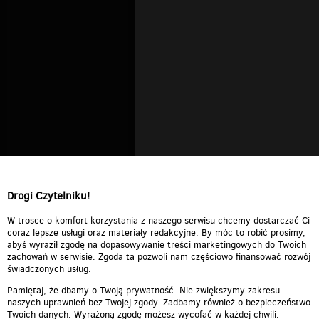
Drogi Czytelniku!
W trosce o komfort korzystania z naszego serwisu chcemy dostarczać Ci
coraz lepsze usługi oraz materiały redakcyjne. By móc to robić prosimy,
abyś wyraził zgodę na dopasowywanie treści marketingowych do Twoich
zachowań w serwisie. Zgoda ta pozwoli nam częściowo finansować rozwój
świadczonych usług.
Pamiętaj, że dbamy o Twoją prywatność. Nie zwiększymy zakresu
naszych uprawnień bez Twojej zgody. Zadbamy również o bezpieczeństwo
Twoich danych. Wyrażoną zgodę możesz wycofać w każdej chwili.