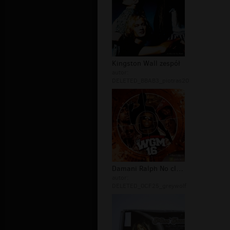
Kingston Wall zespół
autor:
DELETED_BBAB3_piotras20
Damani Ralph No club affiliation tap...
autor:
DELETED_0CF25_greywolf