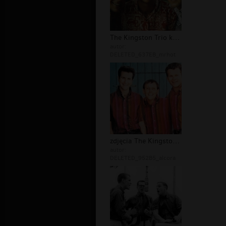
The Kingston Trio koncert
autor:
DELETED_637EB_mrhot
zdjęcia The Kingston Trio
autor:
DELETED_952B5_alcora