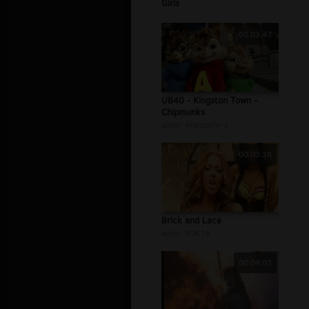
Girls
00:03:47
UB40 - Kingston Town -
Chipmunks
autor:
marczello-x
00:03:38
Brick and Lace
autor:
MJK14
00:04:03