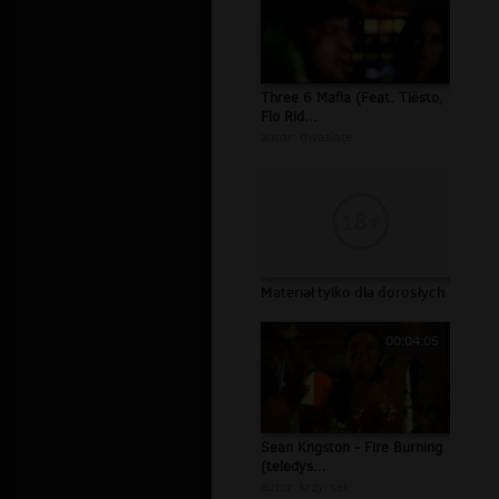
Three 6 Mafia (Feat. Tiësto,
Flo Rid...
autor:
dwazlote
Materiał tylko dla dorosłych
00:04:05
Sean Kngston - Fire Burning
(teledys...
autor:
krzyrsek