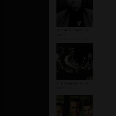
koncert Gordon Downie
autor:
DELETED_2060C_djek
The Kingston Trio zespół
autor:
leksi