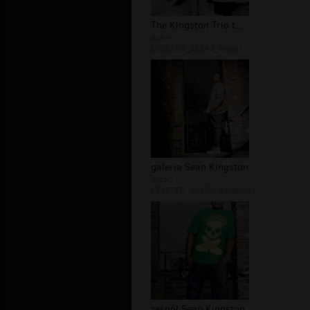
The Kingston Trio tapety
autor:
DELETED_5E5A3_szalej1
galeria Sean Kingston
autor:
DELETED_9052F_donatelo
zespół Sean Kingston