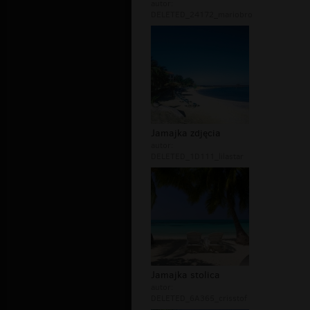
autor:
DELETED_24172_mariobro
Jamajka zdjęcia
autor:
DELETED_1D111_lilastar
Jamajka stolica
autor:
DELETED_6A365_crisstof