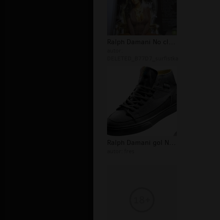
Ralph Damani No club affiliation fot...
autor:
DELETED_B77D7_surfistka
Ralph Damani gol No club affiliation...
autor:
fres