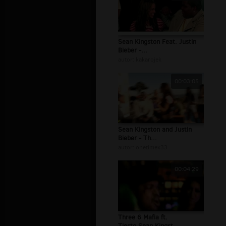
Sean Kingston Feat. Justin
Bieber -...
autor:
kakarojek
00:03:05
Sean Kingston and Justin
Bieber - Th...
autor:
onetimex33
00:04:29
Three 6 Mafia ft.
Tiesto,Sean Kingst...