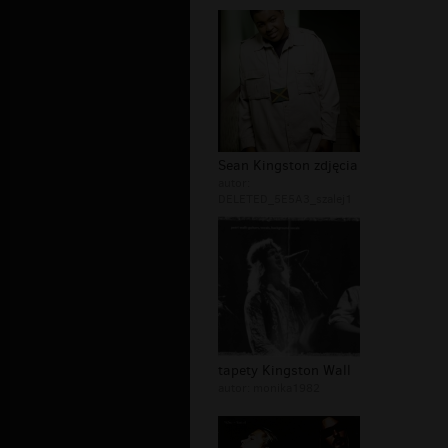
Sean Kingston zdjęcia
autor:
DELETED_5E5A3_szalej1
tapety Kingston Wall
autor:
monika1982