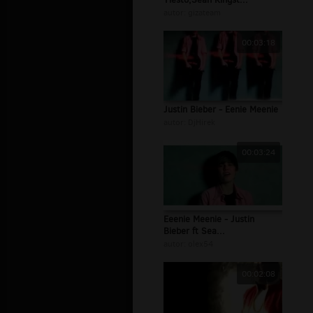
autor:
gizateam
00:03:18
Justin Bieber - Eenie Meenie
autor:
DjHirek
00:03:24
Eeenie Meenie - Justin
Bieber ft Sea...
autor:
olex54
00:02:08