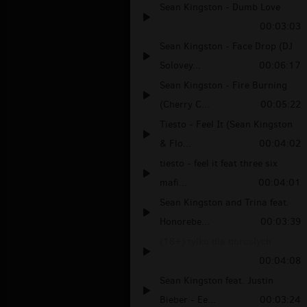
Sean Kingston - Dumb Love
00:03:03
Sean Kingston - Face Drop (DJ
Solovey...
00:06:17
Sean Kingston - Fire Burning
(Cherry C...
00:05:22
Tiesto - Feel It (Sean Kingston
& Flo...
00:04:02
tiesto - feel it feat three six
mafi...
00:04:01
Sean Kingston and Trina feat.
Honorebe...
00:03:39
(18+) tylko dla dorosłych
00:04:08
Sean Kingston feat. Justin
Bieber - Ee...
00:03:24