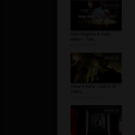
00:03:29
Sean Kingston & Justin
Bieber - "Een...
autor:
kakarojek
00:04:29
Three 6 Mafia - Feel It (ft.
Tiësto,...
autor:
czarnypaw79
00:04:23