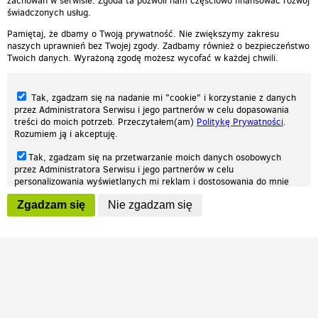
zachowań w serwisie. Zgoda ta pozwoli nam częściowo finansować rozwój
świadczonych usług.
Pamiętaj, że dbamy o Twoją prywatność. Nie zwiększymy zakresu
naszych uprawnień bez Twojej zgody. Zadbamy również o bezpieczeństwo
Twoich danych. Wyrażoną zgodę możesz wycofać w każdej chwili.
Tak, zgadzam się na nadanie mi "cookie" i korzystanie z danych
przez Administratora Serwisu i jego partnerów w celu dopasowania
treści do moich potrzeb. Przeczytałem(am)
Politykę Prywatności
.
Rozumiem ją i akceptuję.
Nasza strona internetowa używa plików cookies (tzw. ciasteczka) w celach
Tak, zgadzam się na przetwarzanie moich danych osobowych
statystycznych, reklamowych oraz funkcjonalnych. Dzięki nim możemy
przez Administratora Serwisu i jego partnerów w celu
indywidualnie dostosować stronę do twoich potrzeb. Każdy może zaakceptować
personalizowania wyświetlanych mi reklam i dostosowania do mnie
pliki cookies albo ma możliwość wyłączenia ich w przeglądarce, dzięki czemu nie
prezentowanych treści marketingowych. Przeczytałem(am)
Politykę
będą zbierane żadne informacje.
Zgadzam się
Nie zgadzam się
Prywatności
. Rozumiem ją i akceptuję.
Zapoznaj się z naszą polityką prywatności
Ok, rozumiem
Wyrażenie powyższych zgód jest dobrowolne i możesz je w dowolnym
momencie wycofać (na podstronie z
ustawieniami prywatności
),
odznaczając wybraną zgodę i klikając przycisk "nie zgadzam się", z
tym, że wycofanie zgody nie będzie miało wpływu na zgodność z
prawem przetwarzania na podstawie zgody, przed jej wycofaniem.