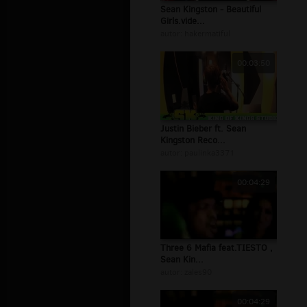
Sean Kingston - Beautiful
Girls.vide...
autor:
hakermatiful
00:03:50
Justin Bieber ft. Sean
Kingston Reco...
autor:
paulinka3371
00:04:29
Three 6 Mafia feat.TIESTO ,
Sean Kin...
autor:
zales90
00:04:29