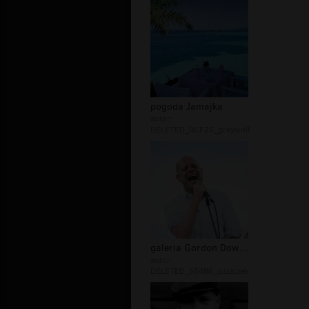
pogoda Jamajka
autor:
DELETED_0CF25_greywolf
galeria Gordon Downie
autor:
DELETED_654B6_zuzaczek