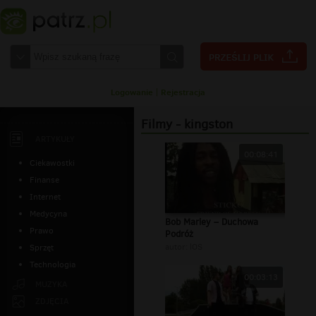
Logowanie
|
Rejestracja
Filmy - kingston
ARTYKUŁY
00:08:41
Ciekawostki
Finanse
Internet
Medycyna
Bob Marley – Duchowa
Prawo
Podróż
autor:
lOS
Sprzęt
Technologia
00:03:13
MUZYKA
ZDJĘCIA