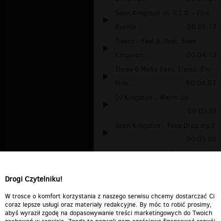
Sean Kingston vs. R.I.O. - Fire
Burnin...
00:05:12
Tiesto - Feel It (feat. Sean
Kingston...
00:04:12
Three 6 Mafia Feat. Tiesto, Flo-
Rida,...
00:04:07
DJ Kingston - Warm Up
00:03:32
Sean Kingston - Face Drop.mp3
00:03:04
seann kingston - face drop!!
00:03:05
Drogi Czytelniku!
Three 6 Mafia feat. Tiësto, Sean
Kings...
00:04:00
W trosce o komfort korzystania z naszego serwisu chcemy dostarczać Ci
coraz lepsze usługi oraz materiały redakcyjne. By móc to robić prosimy,
abyś wyraził zgodę na dopasowywanie treści marketingowych do Twoich