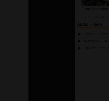
Richie Keen aktor
autor:
DELETED_942A8_lej
Audio - keen
Infernal - Keen 
Kian Keen - 24 
The Real Booty 