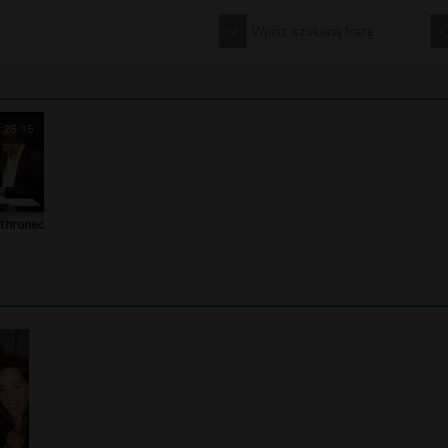
:25:15
throned