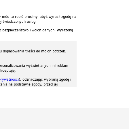
y móc to robić prosimy, abyś wyraził zgodę na
j świadczonych usług.
 o bezpieczeństwo Twoich danych. Wyrażoną
lu dopasowania treści do moich potrzeb.
rsonalizowania wyświetlanych mi reklam i
akceptuję.
prywatności
), odznaczając wybraną zgodę i
ania na podstawie zgody, przed jej
osować stronę do twoich potrzeb. Każdy może zaakceptować pliki cookies albo ma
cje.