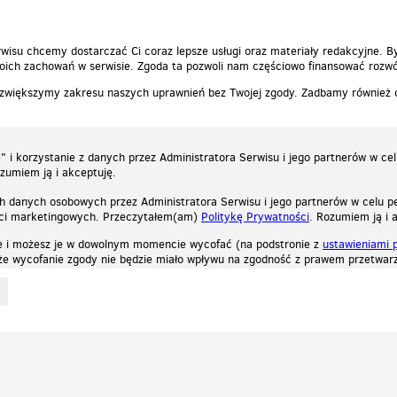
wisu chcemy dostarczać Ci coraz lepsze usługi oraz materiały redakcyjne. B
ich zachowań w serwisie. Zgoda ta pozwoli nam częściowo finansować rozwó
 zwiększymy zakresu naszych uprawnień bez Twojej zgody. Zadbamy również
 i korzystanie z danych przez Administratora Serwisu i jego partnerów w ce
ozumiem ją i akceptuję.
h danych osobowych przez Administratora Serwisu i jego partnerów w celu pe
ści marketingowych. Przeczytałem(am)
Politykę Prywatności
. Rozumiem ją i 
e i możesz je w dowolnym momencie wycofać (na podstronie z
ustawieniami 
, że wycofanie zgody nie będzie miało wpływu na zgodność z prawem przetwarz
ystycznych, reklamowych oraz funkcjonalnych. Dzięki nim możemy indywidualnie dost
liwość wyłączenia ich w przeglądarce, dzięki czemu nie będą zbierane żadne informa
Zapoznaj się z naszą polityką prywatności
Ok, rozumiem