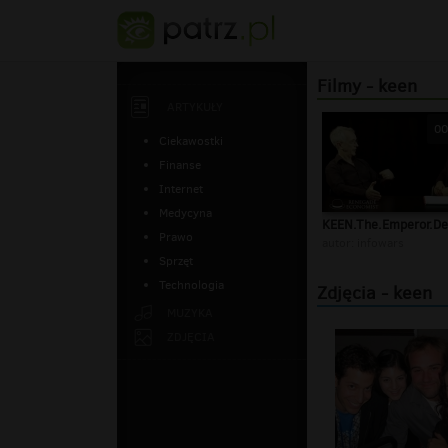
Filmy - keen
ARTYKUŁY
00
Ciekawostki
Finanse
Internet
Medycyna
KEEN.The.Emperor.De
Prawo
autor:
infowars
Sprzęt
Technologia
Zdjęcia - keen
MUZYKA
ZDJĘCIA