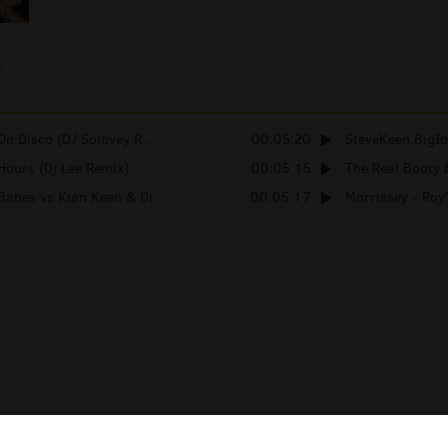
a
On Disco (DJ Solovey R...
00:05:20
SteveKeen.BigI
Hours (Dj Lee Remix)
00:05:15
The Real Booty 
Babes vs Kian Keen & Di...
00:05:17
Morrissey - Roy