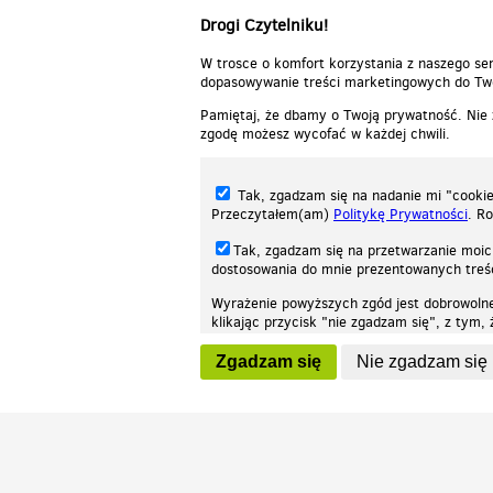
Drogi Czytelniku!
W trosce o komfort korzystania z naszego ser
dopasowywanie treści marketingowych do Two
Pamiętaj, że dbamy o Twoją prywatność. Nie
zgodę możesz wycofać w każdej chwili.
Tak, zgadzam się na nadanie mi "cookie"
Przeczytałem(am)
Politykę Prywatności
. R
Tak, zgadzam się na przetwarzanie moic
dostosowania do mnie prezentowanych tre
Wyrażenie powyższych zgód jest dobrowoln
klikając przycisk "nie zgadzam się", z tym
Nasza strona internetowa używa plików cookies (tzw. ciasteczka) w celach stat
wycofaniem.
moż
Zgadzam się
Nie zgadzam się