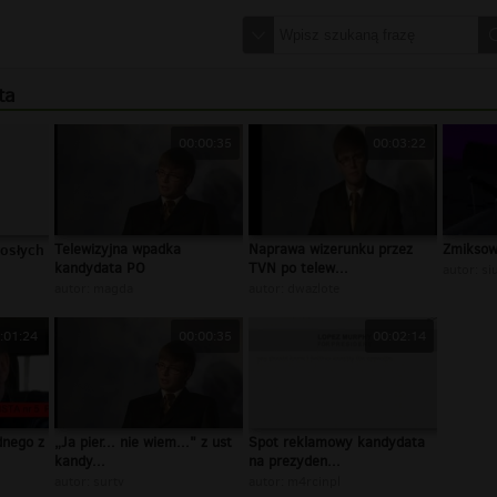
ta
00:00:35
00:03:22
rosłych
Telewizyjna wpadka
Naprawa wizerunku przez
Zmiksow
kandydata PO
TVN po telew...
autor:
si
autor:
magda
autor:
dwazlote
:01:24
00:00:35
00:02:14
dnego z
„Ja pier... nie wiem..." z ust
Spot reklamowy kandydata
kandy...
na prezyden...
autor:
surtv
autor:
m4rcinpl