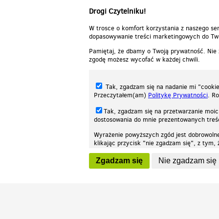
Drogi Czytelniku!
W trosce o komfort korzystania z naszego ser
dopasowywanie treści marketingowych do Two
Pamiętaj, że dbamy o Twoją prywatność. Nie
zgodę możesz wycofać w każdej chwili.
Tak, zgadzam się na nadanie mi "cookie"
Przeczytałem(am)
Politykę Prywatności
. R
Tak, zgadzam się na przetwarzanie moic
dostosowania do mnie prezentowanych tre
Wyrażenie powyższych zgód jest dobrowoln
klikając przycisk "nie zgadzam się", z tym
Nasza strona internetowa używa plików cookies (tzw. ciasteczka) w celach stat
wycofaniem.
moż
Zgadzam się
Nie zgadzam się