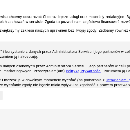
wisu chcemy dostarczać Ci coraz lepsze usługi oraz materiały redakcyjne. B
ich zachowań w serwisie. Zgoda ta pozwoli nam częściowo finansować rozwó
 zwiększymy zakresu naszych uprawnień bez Twojej zgody. Zadbamy również
 i korzystanie z danych przez Administratora Serwisu i jego partnerów w ce
ozumiem ją i akceptuję.
h danych osobowych przez Administratora Serwisu i jego partnerów w celu pe
ści marketingowych. Przeczytałem(am)
Politykę Prywatności
. Rozumiem ją i 
e i możesz je w dowolnym momencie wycofać (na podstronie z
ustawieniami 
, że wycofanie zgody nie będzie miało wpływu na zgodność z prawem przetwarz
ystycznych, reklamowych oraz funkcjonalnych. Dzięki nim możemy indywidualnie dost
liwość wyłączenia ich w przeglądarce, dzięki czemu nie będą zbierane żadne informa
Zapoznaj się z naszą polityką prywatności
Ok, rozumiem