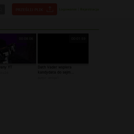
Logowanie
|
Rejestracja
00:08:06
00:01:59
any YT
Dath Vader wspiera
kandydata do sejm...
uks24
autor:
aniqa1