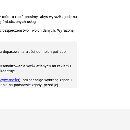
y móc to robić prosimy, abyś wyraził zgodę na
j świadczonych usług.
 o bezpieczeństwo Twoich danych. Wyrażoną
lu dopasowania treści do moich potrzeb.
rsonalizowania wyświetlanych mi reklam i
akceptuję.
prywatności
), odznaczając wybraną zgodę i
ania na podstawie zgody, przed jej
osować stronę do twoich potrzeb. Każdy może zaakceptować pliki cookies albo ma
cje.