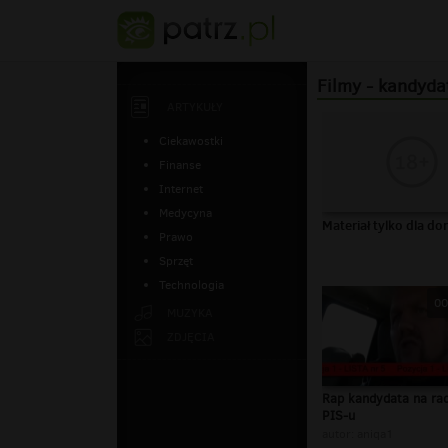
Filmy - kandyda
ARTYKUŁY
Ciekawostki
Finanse
Internet
Medycyna
Materiał tylko dla do
Prawo
Sprzęt
Technologia
00
MUZYKA
ZDJĘCIA
Rap kandydata na ra
PIS-u
autor:
aniqa1