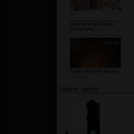
Zegan Amazing Freestyle
Combo ! [HD]...
00:01:44
Sposób aby jechać na gape
autor:
oran
Zdjęcia - jechac