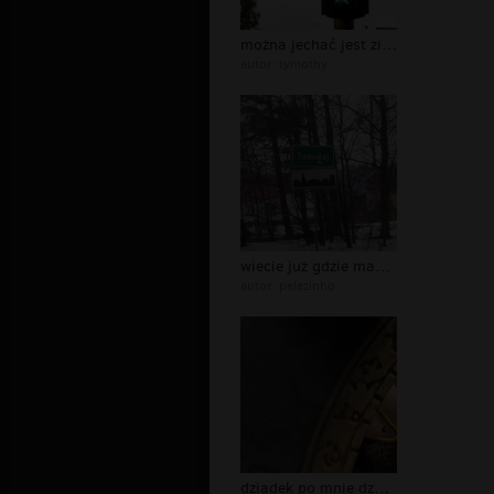
można jechać jest zielone
autor:
tymothy
wiecie już gdzie macie jechać na pod...
autor:
pelezinho
dziadek po mnie dzwoni i mowil ze ma...