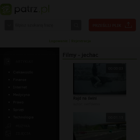
Logowanie
|
Rejestracja
Filmy - jechac
ARTYKUŁY
00:00:03
Ciekawostki
Finanse
Internet
Medycyna
Rajd na świni
Prawo
autor:
serfdemo
Sprzęt
Technologia
00:01:13
MUZYKA
ZDJĘCIA