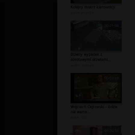
Kolejny mistrz kierownicy
autor:
siuks24
00:01:09
Dziwny wypadek z
obrotowymi drzwiami...
autor:
siuks24
00:03:19
Wojciech Cejrowski - Gdzie
nie warto...
autor:
lOS
00:00:32