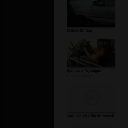
00:05:08
Chiński Drifting
00:04:42
Symulator Wyścigów
autor:
prokurator
Materiał tylko dla dorosłych