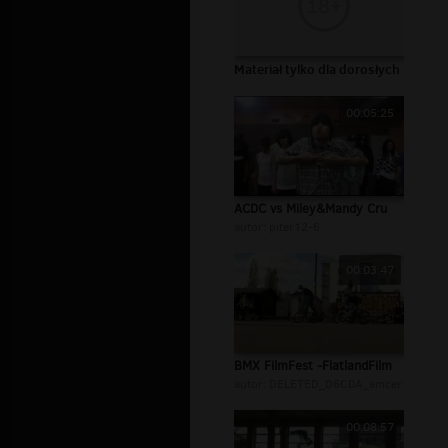
Materiał tylko dla dorosłych
00:05:25
ACDC vs Miley&Mandy Cru
autor:
piter12-6
00:03:47
BMX FilmFest -FlatlandFilm
autor:
DELETED_D6C0A_amcer
00:08:57