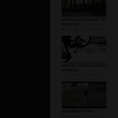
Bmx Freestyle Contest07 By
Wypas Byd...
autor:
DELETED_D6C0A_amcer
00:03:22
http://uk.youtube.com/watch?
v=GByXpO...
autor:
DELETED_D6C0A_amcer
00:03:05
Julian Battelli Trailer
autor:
DELETED_D6C0A_amcer