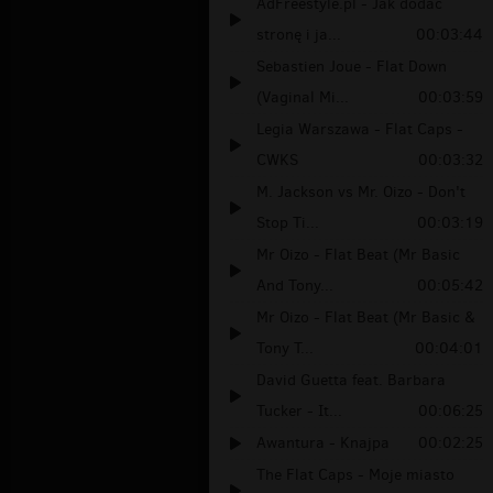
AdFreestyle.pl - Jak dodać
stronę i ja...
00:03:44
Sebastien Joue - Flat Down
(Vaginal Mi...
00:03:59
Legia Warszawa - Flat Caps -
CWKS
00:03:32
M. Jackson vs Mr. Oizo - Don't
Stop Ti...
00:03:19
Mr Oizo - Flat Beat (Mr Basic
And Tony...
00:05:42
Mr Oizo - Flat Beat (Mr Basic &
Tony T...
00:04:01
David Guetta feat. Barbara
Tucker - It...
00:06:25
Awantura - Knajpa
00:02:25
The Flat Caps - Moje miasto