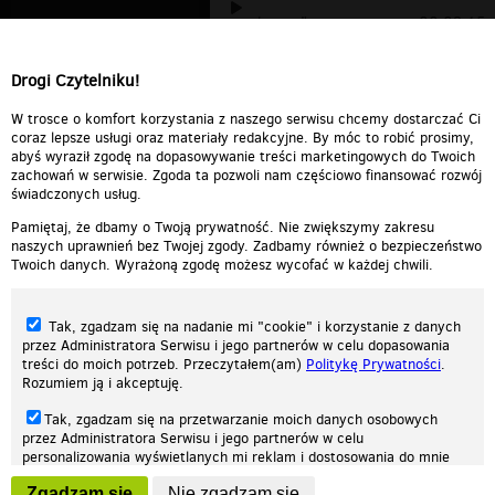
kurwa"
00:02:15
Mr Oizo - Flat Beat ( Dj Salis
Drogi Czytelniku!
Blink M...
00:05:08
Flat BEAT
00:05:25
W trosce o komfort korzystania z naszego serwisu chcemy dostarczać Ci
coraz lepsze usługi oraz materiały redakcyjne. By móc to robić prosimy,
abyś wyraził zgodę na dopasowywanie treści marketingowych do Twoich
zachowań w serwisie. Zgoda ta pozwoli nam częściowo finansować rozwój
świadczonych usług.
Pamiętaj, że dbamy o Twoją prywatność. Nie zwiększymy zakresu
naszych uprawnień bez Twojej zgody. Zadbamy również o bezpieczeństwo
Twoich danych. Wyrażoną zgodę możesz wycofać w każdej chwili.
Tak, zgadzam się na nadanie mi "cookie" i korzystanie z danych
przez Administratora Serwisu i jego partnerów w celu dopasowania
treści do moich potrzeb. Przeczytałem(am)
Politykę Prywatności
.
Rozumiem ją i akceptuję.
Nasza strona internetowa używa plików cookies (tzw. ciasteczka) w celach
Tak, zgadzam się na przetwarzanie moich danych osobowych
statystycznych, reklamowych oraz funkcjonalnych. Dzięki nim możemy
przez Administratora Serwisu i jego partnerów w celu
indywidualnie dostosować stronę do twoich potrzeb. Każdy może zaakceptować
personalizowania wyświetlanych mi reklam i dostosowania do mnie
pliki cookies albo ma możliwość wyłączenia ich w przeglądarce, dzięki czemu nie
prezentowanych treści marketingowych. Przeczytałem(am)
Politykę
będą zbierane żadne informacje.
Zgadzam się
Nie zgadzam się
Prywatności
. Rozumiem ją i akceptuję.