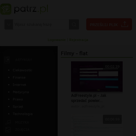
Logowanie
|
Rejestracja
Filmy - flat
ARTYKUŁY
00:02:39
Ciekawostki
Finanse
Internet
Medycyna
AdFreestyle.pl - Jak
Prawo
sprzedać powier...
autor:
adfreestyle_pl
Sprzęt
Technologia
00:06:59
MUZYKA
ZDJĘCIA