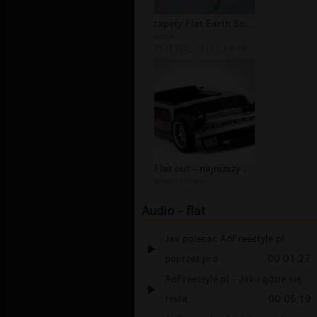
tapety Flat Earth Society
autor:
DELETED_1D111_lilastar
Flat out - najniższy maluch na świec...
autor:
toszon
Audio - flat
Jak polecać AdFreestyle.pl
poprzez pro...
00:01:27
AdFreestyle.pl - Jak i gdzie się
rekla...
00:06:19