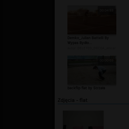
00:04:53
Demko_Julian Battelli By
Wypas Bydło...
autor:
DELETED_D6C0A_amcer
00:00:03
backflip flat by Strzała
Zdjęcia - flat