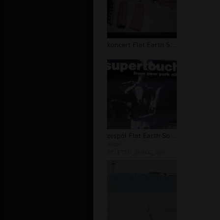
koncert Flat Earth Society
zespół Flat Earth Society
autor:
DELETED_2060C_djek