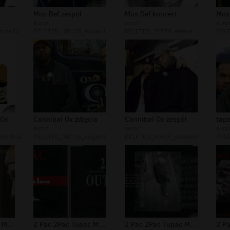
Mos Def zespół
Mos Def koncert
Mos 
autor:
autor:
autor
tras20
DELETED_1BCC6_awgan1
DELETED_3EF75_eleana
DELE
 Ox
Cannibal Ox zdjęcia
Cannibal Ox zespół
tape
autor:
autor:
autor
na1lisa
DELETED_1BCC6_awgan1
DELETED_9052F_donatelo
DEL
2 Pac 2Pac Tupac Makaveli Foto 299
2 Pac 2Pac Tupac Makaveli Foto 298
2 Pac 2Pac Tupac Makaveli Foto 297