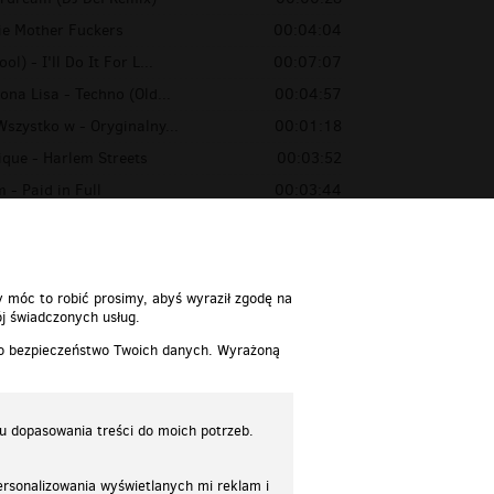
ie Mother Fuckers
00:04:04
l) - I'll Do It For L...
00:07:07
ona Lisa - Techno (Old...
00:04:57
szystko w - Oryginalny...
00:01:18
que - Harlem Streets
00:03:52
 - Paid in Full
00:03:44
th Evans - Brown Sugar
00:03:30
y móc to robić prosimy, abyś wyraził zgodę na
j świadczonych usług.
 o bezpieczeństwo Twoich danych. Wyrażoną
lu dopasowania treści do moich potrzeb.
rsonalizowania wyświetlanych mi reklam i