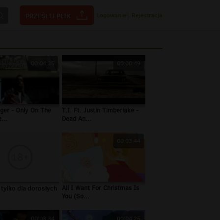
Logowanie
|
Rejestracja
00:04:35
00:00:49
nger - Only On The
T.I. Ft. Justin Timberlake -
...
Dead An...
00:03:44
 tylko dla dorosłych
All I Want For Christmas Is
You (So...
00:03:34
00:04:25