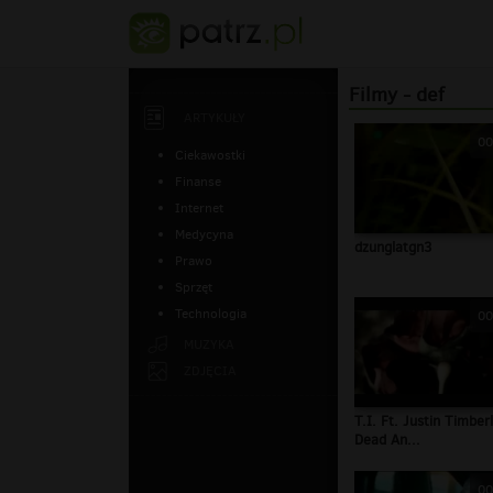
Filmy - def
ARTYKUŁY
00
Ciekawostki
Finanse
Internet
Medycyna
dzunglatgn3
Prawo
Sprzęt
Technologia
00
MUZYKA
ZDJĘCIA
T.I. Ft. Justin Timber
Dead An...
00