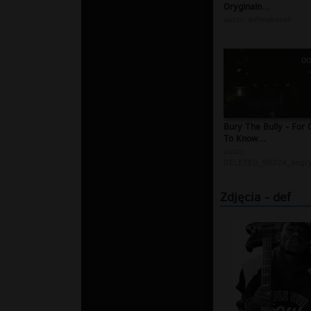
Oryginaln...
autor:
defmakaveli
00
Bury The Bully - For 
To Know...
autor:
DELETED_9B324_angry
Zdjęcia - def