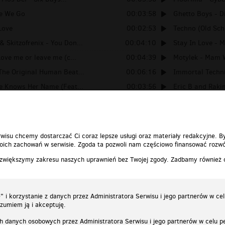
re We Go
00:03:58
Ghetto Boys - D
Love
00:02:53
Techno (Old Schoo
 Skitzofrenix - You Don...
00:04:10
Stay In Love - M
Love me or leave me (c...
00:04:39
Motylek - Mam W
The Original Human Beat...
00:06:16
Immortal Techni
ne Knows Her Name (Feat...
00:03:56
Eric B and Rakim
- Explosion (DJ Theo Cl...
00:07:08
Mos Def ft. Fai
wisu chcemy dostarczać Ci coraz lepsze usługi oraz materiały redakcyjne. B
ich zachowań w serwisie. Zgoda ta pozwoli nam częściowo finansować rozwó
 zwiększymy zakresu naszych uprawnień bez Twojej zgody. Zadbamy również
 i korzystanie z danych przez Administratora Serwisu i jego partnerów w ce
ozumiem ją i akceptuję.
h danych osobowych przez Administratora Serwisu i jego partnerów w celu pe