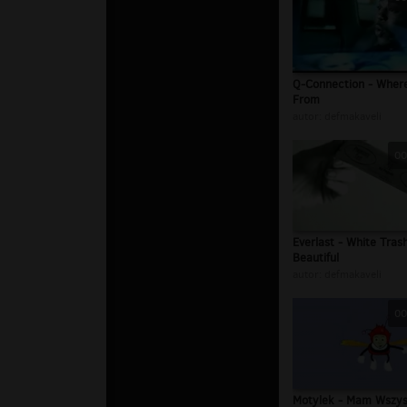
Q-Connection - Wher
From
autor:
defmakaveli
00
Everlast - White Tras
Beautiful
autor:
defmakaveli
00
Motylek - Mam Wszys