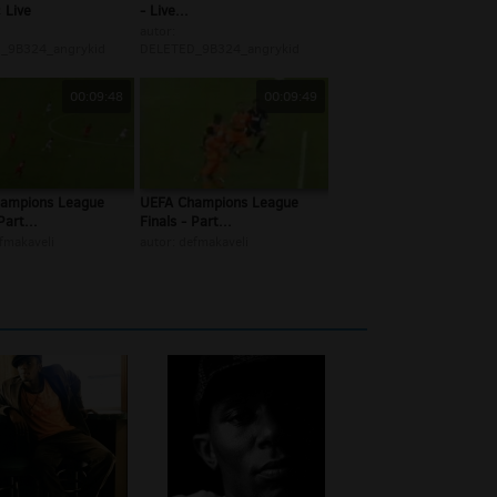
 Live
- Live...
autor:
_9B324_angrykid
DELETED_9B324_angrykid
00:09:48
00:09:49
ampions League
UEFA Champions League
Part...
Finals - Part...
fmakaveli
autor:
defmakaveli