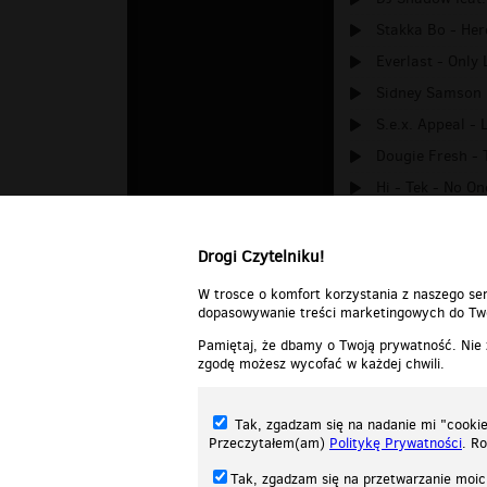
Stakka Bo - He
Everlast - Only 
Sidney Samson &
S.e.x. Appeal - 
Dougie Fresh - 
Hi - Tek - No O
Kalwi and Remi 
Drogi Czytelniku!
W trosce o komfort korzystania z naszego ser
dopasowywanie treści marketingowych do Two
Pamiętaj, że dbamy o Twoją prywatność. Nie
zgodę możesz wycofać w każdej chwili.
Tak, zgadzam się na nadanie mi "cookie"
Przeczytałem(am)
Politykę Prywatności
. R
Tak, zgadzam się na przetwarzanie moic