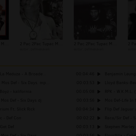
2 Pac 2Pac Tupac Makaveli Foto 229
2 Pac 2Pac Tupac Makaveli Foto 213
2 Pac 2Pac Tupac Makaveli Foto 208
autor:
defmakaveli
autor:
defmakaveli
auto
. La Meduza - A Broade...
00:04:46
Benjamin Leung,
 Mos Def - Six Days. mp...
00:03:53
Lloyd Banks-Beam
Boyz - kalifornia
00:05:08
RPK - W.K.M.L. (
 Mos Def - Six Days dj
00:03:56
Mos Def-Life In
rium Ft. Slick Rick
00:04:34
Flip Def Jaguar
c - Def Con
00:02:22
Raca/Sir Def - 
 Get Def
00:03:13
Stephen Marley 
Mos Def - Six Days...
00:03:56
Floorfilla - Cyb