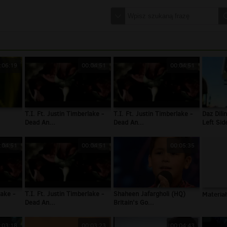
:06:19
00:04:51
00:04:51
T.I. Ft. Justin Timberlake -
T.I. Ft. Justin Timberlake -
Daz Dili
Dead An...
Dead An...
Left Side
:04:51
00:04:51
00:05:35
lake -
T.I. Ft. Justin Timberlake -
Shaheen Jafargholi (HQ)
Materiał
Dead An...
Britain's Go...
:03:18
00:03:23
00:04:43