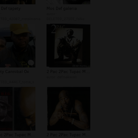
Def tapety
Mos Def galeria
:
autor:
TED_42087_metalmania
DELETED_275EE_falko
ty Cannibal Ox
2 Pac 2Pac Tupac Makaveli Foto 300
:
autor:
defmakaveli
ETED_A44C7_toma_s
2 Pac 2Pac Tupac Makaveli Foto 296
2 Pac 2Pac Tupac Makaveli Foto 292