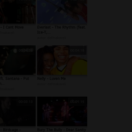
 - I Cant Move
Everlast - The Rhythm (feat.
Ice-T,...
fmakaveli
autor:
defmakaveli
00:04:26
00:04:18
 ft. Santana - Put
Nelly - Luven Me
...
autor:
defmakaveli
fmakaveli
00:03:13
00:01:15
 - Birdcage -
Bury The Bully - Dear Sanity