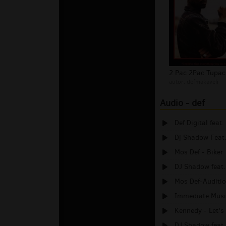
autor:
defmakaveli
Audio - def
Def Digital feat
Dj Shadow Feat.
Mos Def - Biker 
DJ Shadow feat.
Mos Def-Auditio
Immediate Musi
Kennedy - Let's
DJ Shadow feat. 