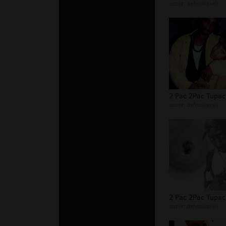
autor:
defmakaveli
autor:
defmakaveli
autor:
defmakaveli