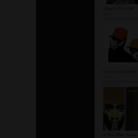
zdjęcia Mos Def
autor:
DELETED_BBAB3_pio
koncert Cannibal
autor:
DELETED_3D6BA_mo