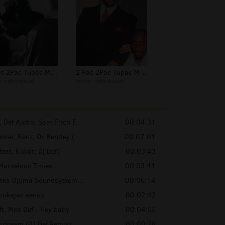
2 Pac 2Pac Tupac Makaveli Foto 203
2 Pac 2Pac Tupac Makaveli Foto 202
r:
defmakaveli
autor:
defmakaveli
 Def Audio, Sam Fitch F...
00:04:31
er, Benz, Or Bentley (...
00:07:01
feat. Kokot, Dj Def)
00:03:43
 Marvelous Times
00:03:41
 aka Djuma Soundsystem...
00:06:14
Szukajac sensu
00:02:42
ft. Mos Def - Hey baby
00:04:55
erdream (DJ Def Remix)
00:00:28