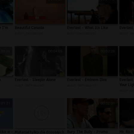
e I'm
Beautiful Canada
Everlast - What Its Like
Everlast
autor:
defmakaveli
autor:
defmakaveli
autor:
de
:03:58
00:04:05
00:03:28
h
Everlast - Sleepin Alone
Everlast - Eminem Diss
Everlast
Your Ligh
autor:
defmakaveli
autor:
defmakaveli
autor:
de
:01:21
00:02:01
tko w -
Materiał tylko dla dorosłych
Bury The Bully - Promo
Mr. Rich