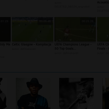
Acoustic
autor:
DELETED_9B324_angrykid
autor:
DELETED
:01:29
00:09:46
00:25:26
Only Me
Celtic Glasgow - Kompilacja
UEFA Champions League -
UEFA Ch
50 Top Goals...
Finals - 
autor:
defmakaveli
autor:
defmakaveli
autor:
de
kid