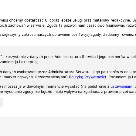
wisu chcemy dostarczać Ci coraz lepsze usługi oraz materiały redakcyjne. B
ich zachowań w serwisie. Zgoda ta pozwoli nam częściowo finansować rozwó
 zwiększymy zakresu naszych uprawnień bez Twojej zgody. Zadbamy również
 i korzystanie z danych przez Administratora Serwisu i jego partnerów w ce
ozumiem ją i akceptuję.
h danych osobowych przez Administratora Serwisu i jego partnerów w celu pe
ści marketingowych. Przeczytałem(am)
Politykę Prywatności
. Rozumiem ją i 
e i możesz je w dowolnym momencie wycofać (na podstronie z
ustawieniami 
, że wycofanie zgody nie będzie miało wpływu na zgodność z prawem przetwarz
ystycznych, reklamowych oraz funkcjonalnych. Dzięki nim możemy indywidualnie dost
liwość wyłączenia ich w przeglądarce, dzięki czemu nie będą zbierane żadne informa
Zapoznaj się z naszą polityką prywatności
Ok, rozumiem