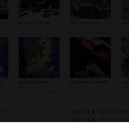
galeria Hot Chip
Hot Chip koncert
akt
autor:
fres
autor:
autor
ko
DELETED_9D4FB_emik1
DELE
ip
fotki Chip Albers
Chip Albers biografia
Chip
autor:
autor:
autor
erofont
DELETED_ACC66_halina86
DELETED_D5BC5_hellon
DELE
t Chip
00:03:16
kid cudi-the end 
x
00:04:16
Hot Chip - Over 
es ma chip
00:01:37
DJ Athlon - Hype