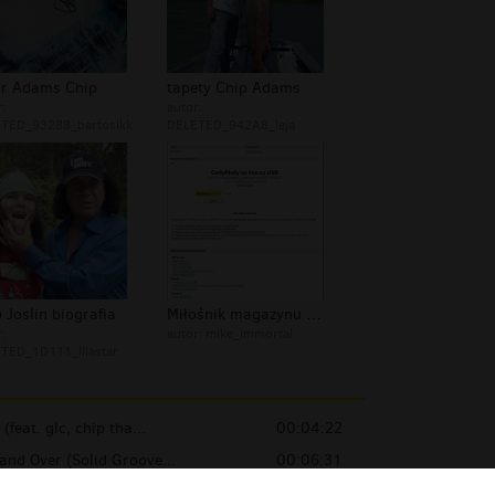
or Adams Chip
tapety Chip Adams
:
autor:
TED_93288_bartosikk
DELETED_942A8_leja
 Joslin biografia
Miłośnik magazynu CHIP ;]
:
autor:
mike_immortal
TED_1D111_lilastar
(feat. glc, chip tha...
00:04:22
and Over (Solid Groove...
00:06:31
roscillator
00:00:54