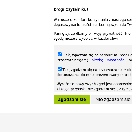
Drogi Czytelniku!
W trosce o komfort korzystania z naszego ser
dopasowywanie treści marketingowych do Two
Pamiętaj, że dbamy o Twoją prywatność. Nie
zgodę możesz wycofać w każdej chwili.
Tak, zgadzam się na nadanie mi "cookie"
Przeczytałem(am)
Politykę Prywatności
. R
Tak, zgadzam się na przetwarzanie moic
dostosowania do mnie prezentowanych tre
Wyrażenie powyższych zgód jest dobrowoln
klikając przycisk "nie zgadzam się", z tym
Nasza strona internetowa używa plików cookies (tzw. ciasteczka) w celach stat
wycofaniem.
moż
Zgadzam się
Nie zgadzam się