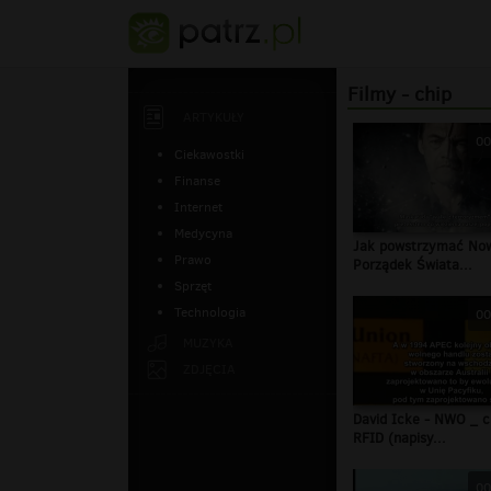
Filmy - chip
ARTYKUŁY
00
Ciekawostki
Finanse
Internet
Medycyna
Jak powstrzymać No
Prawo
Porządek Świata...
Sprzęt
Technologia
00
MUZYKA
ZDJĘCIA
David Icke - NWO _ c
RFID (napisy...
00