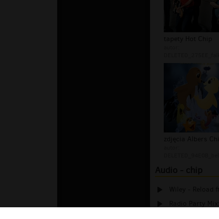
tapety Hot Chip
autor:
DELETED_275EE_fal
zdjęcia Albers Ch
autor:
DELETED_94E0B_bell
Audio - chip
Wiley - Reload f
Radio Party Mix
Sprawdź, czy pi