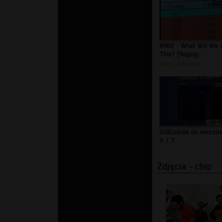
NWO - What Will We 
This? [Napisy...
autor:
stopnwo
00
Odliczanie do wieczno
5 / 7
Zdjęcia - chip