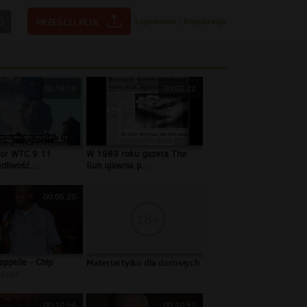
Logowanie
|
Rejestracja
00:18:19
00:02:22
 for WTC 9.11
W 1989 roku gazeta The
dliwość...
Sun ujawnia p...
00:05:20
ppelle - Chip
Materiał tylko dla dorosłych
uks24
00:10:54
00:10:52