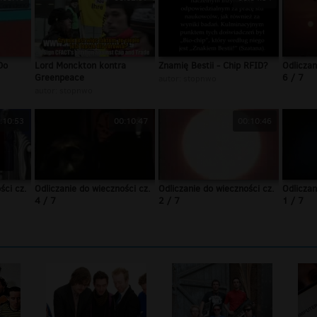
Do
Lord Monckton kontra
Znamię Bestii - Chip RFID?
Odliczan
Greenpeace
6 / 7
autor:
stopnwo
autor:
stopnwo
:10:53
00:10:47
00:10:46
ści cz.
Odliczanie do wieczności cz.
Odliczanie do wieczności cz.
Odliczan
4 / 7
2 / 7
1 / 7