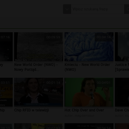
:07:16
00:09:59
00:04:14
wy
New World Order (NWO) -
Kmieciu - New World Order
Justice
Nowy Porząd...
(NWO)
[Sprawie
:03:51
00:01:14
00:04:01
hip
Chip RFID w telewizji
Hot Chip Over and Over
Dave Cha
autor:
magdamazur
autor:
si
:08:10
00:02:57
00:04:54