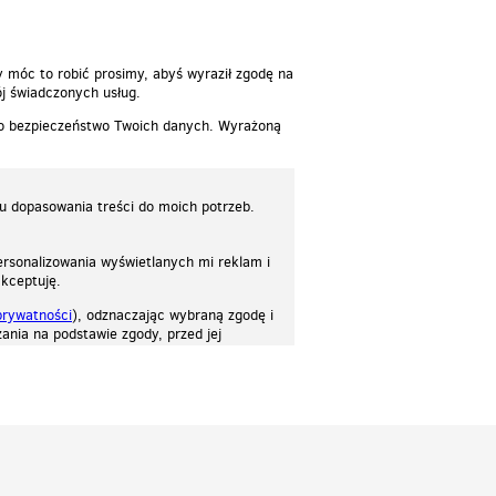
y móc to robić prosimy, abyś wyraził zgodę na
j świadczonych usług.
 o bezpieczeństwo Twoich danych. Wyrażoną
lu dopasowania treści do moich potrzeb.
rsonalizowania wyświetlanych mi reklam i
akceptuję.
prywatności
), odznaczając wybraną zgodę i
ania na podstawie zgody, przed jej
osować stronę do twoich potrzeb. Każdy może zaakceptować pliki cookies albo ma
cje.