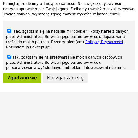
Pamiętaj, że dbamy o Twoją prywatność. Nie zwiększymy zakresu
naszych uprawnień bez Twojej zgody. Zadbamy również o bezpieczeństwo
Twoich danych. Wyrażoną zgodę możesz wycofać w każdej chwili.
Tak, zgadzam się na nadanie mi "cookie" i korzystanie z danych
przez Administratora Serwisu i jego partnerów w celu dopasowania
treści do moich potrzeb. Przeczytałem(am)
Politykę Prywatności
.
Rozumiem ją i akceptuję.
Nasza strona internetowa używa plików cookies (tzw. ciasteczka) w celach
Tak, zgadzam się na przetwarzanie moich danych osobowych
statystycznych, reklamowych oraz funkcjonalnych. Dzięki nim możemy
przez Administratora Serwisu i jego partnerów w celu
indywidualnie dostosować stronę do twoich potrzeb. Każdy może zaakceptować
personalizowania wyświetlanych mi reklam i dostosowania do mnie
pliki cookies albo ma możliwość wyłączenia ich w przeglądarce, dzięki czemu nie
prezentowanych treści marketingowych. Przeczytałem(am)
Politykę
będą zbierane żadne informacje.
Zgadzam się
Nie zgadzam się
Prywatności
. Rozumiem ją i akceptuję.
Zapoznaj się z naszą polityką prywatności
Ok, rozumiem
Wyrażenie powyższych zgód jest dobrowolne i możesz je w dowolnym
momencie wycofać (na podstronie z
ustawieniami prywatności
),
odznaczając wybraną zgodę i klikając przycisk "nie zgadzam się", z
tym, że wycofanie zgody nie będzie miało wpływu na zgodność z
prawem przetwarzania na podstawie zgody, przed jej wycofaniem.
Patrz.pl