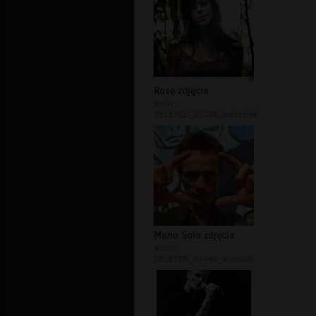
Rose zdjęcia
autor:
DELETED_93288_bartosikk
Mano Solo zdjęcia
autor:
DELETED_654B6_zuzaczek