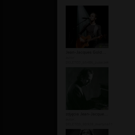
Jean-Jacques Goldman zespół
autor:
DELETED_654B6_zuzaczek
zdjęcia Jean-Jacques Goldman
autor:
DELETED_8D928_martyna11