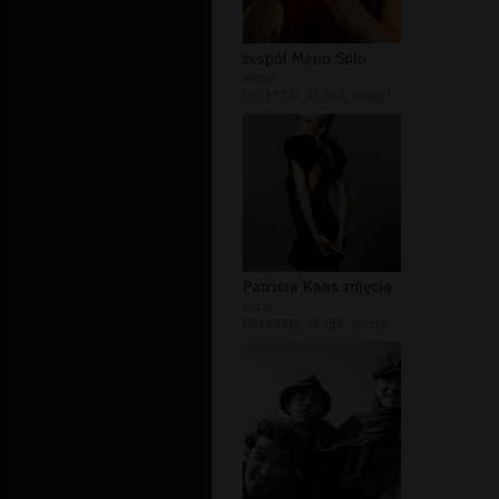
zespół Mano Solo
autor:
DELETED_5E5A3_szalej1
Patricia Kaas zdjęcia
autor:
DELETED_952B5_alcora