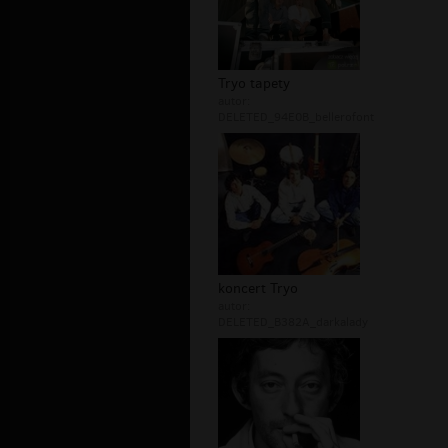
Tryo tapety
autor:
DELETED_94E0B_bellerofont
koncert Tryo
autor:
DELETED_B382A_darkalady