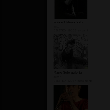
koncert Mano Solo
autor:
DELETED_1BCC6_awgan1
Mano Solo galeria
autor:
DELETED_42087_metalmania