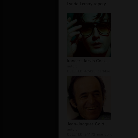
Lynda Lemay tapety
koncert Jarvis Cocker; Kid Loco
autor:
DELETED_4C423_barbbie
Jean-Jacques Goldman tapety
autor:
DELETED_24172_mariobro