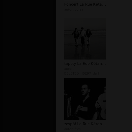
koncert La Rue Kétanou
autor:
polaa
tapety La Rue Kétanou
autor:
DELETED_45E97_darf
zespół La Rue Kétanou
autor:
fres