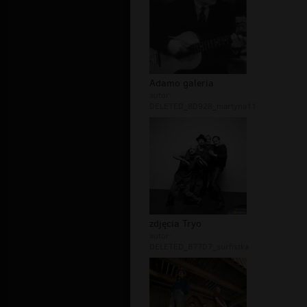
Adamo galeria
autor:
DELETED_8D928_martyna11
zdjęcia Tryo
autor:
DELETED_B77D7_surfistka