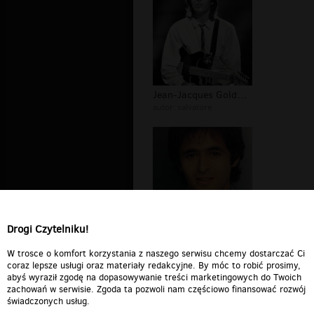
Jean-Jacques Goldman galeria
autor:
salvatore
Drogi Czytelniku!
koncert Jean-Jacques Goldman
autor:
W trosce o komfort korzystania z naszego serwisu chcemy dostarczać Ci
DELETED_3EF75_eleana
coraz lepsze usługi oraz materiały redakcyjne. By móc to robić prosimy,
abyś wyraził zgodę na dopasowywanie treści marketingowych do Twoich
zachowań w serwisie. Zgoda ta pozwoli nam częściowo finansować rozwój
świadczonych usług.