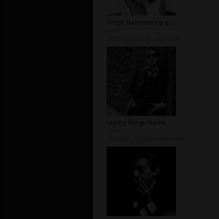
Serge Gainsbourg galeria
autor:
DELETED_82EDF_tygrysisa
tapety Serge Gainsbourg
autor:
DELETED_42087_metalmania