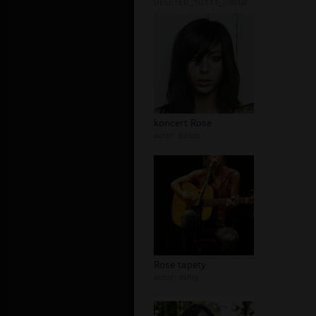
DELETED_1D111_lilastar
koncert Rose
autor:
polaa
Rose tapety
autor:
ashia