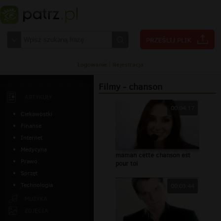
Logowanie
|
Rejestracja
Filmy - chanson
ARTYKUŁY
00:04:17
Ciekawostki
Finanse
Internet
Medycyna
maman cette chanson est
Prawo
pour toi
Sprzęt
Technologia
00:03:44
MUZYKA
ZDJĘCIA