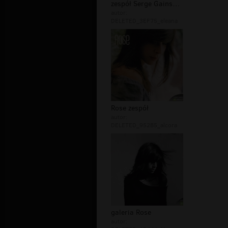
zespół Serge Gainsbourg
autor:
DELETED_3EF75_eleana
Rose zespół
autor:
DELETED_952B5_alcora
galeria Rose
autor: