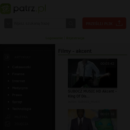
Logowanie
|
Rejestracja
Filmy - akcent
ARTYKUŁY
00:03:42
Ciekawostki
Finanse
Internet
Medycyna
SUBOCZ MUSIC HD Akcent -
Prawo
King Of Dis...
autor:
subocz_music
Sprzęt
Technologia
00:01:16
MUZYKA
ZDJĘCIA