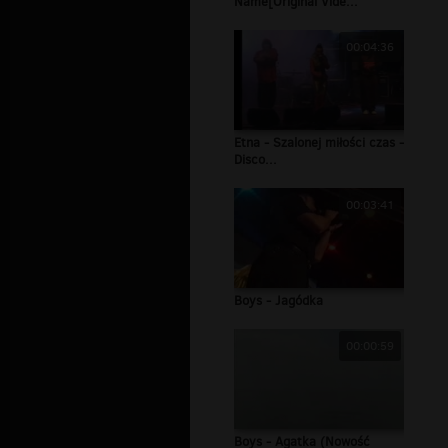
Name[Original Vide...
00:04:36
Etna - Szalonej miłości czas -
Disco...
00:03:41
Boys - Jagódka
00:00:59
Boys - Agatka (Nowość