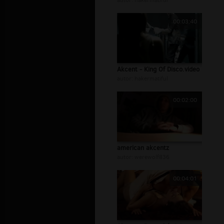
autor:
hakermatiful
00:03:40
Akcent - King Of Disco.video
autor:
hakermatiful
00:02:00
american akcentz
autor:
werewolf836
00:04:01