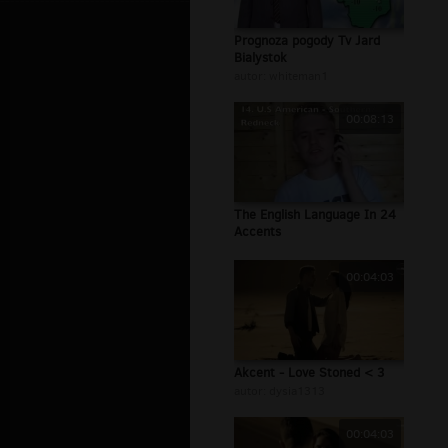
Prognoza pogody Tv Jard
Bialystok
autor:
whiteman1
00:08:13
The English Language In 24
Accents
00:04:03
Akcent - Love Stoned < 3
autor:
dysia1313
00:04:03