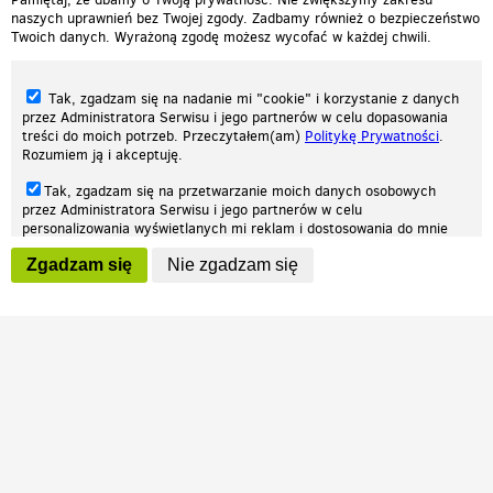
naszych uprawnień bez Twojej zgody. Zadbamy również o bezpieczeństwo
Twoich danych. Wyrażoną zgodę możesz wycofać w każdej chwili.
Tak, zgadzam się na nadanie mi "cookie" i korzystanie z danych
przez Administratora Serwisu i jego partnerów w celu dopasowania
treści do moich potrzeb. Przeczytałem(am)
Politykę Prywatności
.
Rozumiem ją i akceptuję.
Nasza strona internetowa używa plików cookies (tzw. ciasteczka) w celach
Tak, zgadzam się na przetwarzanie moich danych osobowych
statystycznych, reklamowych oraz funkcjonalnych. Dzięki nim możemy
przez Administratora Serwisu i jego partnerów w celu
indywidualnie dostosować stronę do twoich potrzeb. Każdy może zaakceptować
personalizowania wyświetlanych mi reklam i dostosowania do mnie
pliki cookies albo ma możliwość wyłączenia ich w przeglądarce, dzięki czemu nie
prezentowanych treści marketingowych. Przeczytałem(am)
Politykę
będą zbierane żadne informacje.
Zgadzam się
Nie zgadzam się
Prywatności
. Rozumiem ją i akceptuję.
Zapoznaj się z naszą polityką prywatności
Ok, rozumiem
Wyrażenie powyższych zgód jest dobrowolne i możesz je w dowolnym
momencie wycofać (na podstronie z
ustawieniami prywatności
),
odznaczając wybraną zgodę i klikając przycisk "nie zgadzam się", z
tym, że wycofanie zgody nie będzie miało wpływu na zgodność z
prawem przetwarzania na podstawie zgody, przed jej wycofaniem.
Patrz.pl