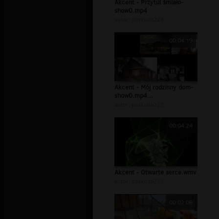
Akcent - Przytul śmiało-
show0.mp4
autor:
paskuda223
00:04:19
Akcent - Mój rodzinny dom-
show0.mp4...
autor:
paskuda223
00:04:24
Akcent - Otwarte serce.wmv
autor:
paskuda223
00:02:06