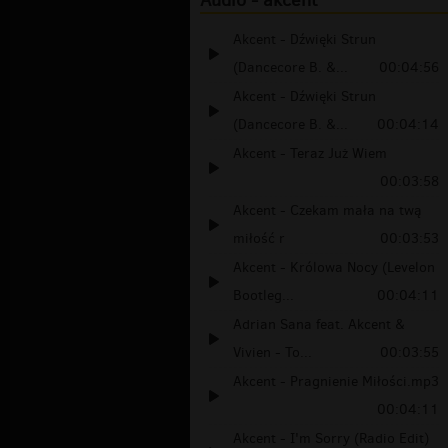
Audio - akcent
Akcent - Dźwięki Strun
(Dancecore B. &...
00:04:56
Akcent - Dźwięki Strun
(Dancecore B. &...
00:04:14
Akcent - Teraz Już Wiem
00:03:58
Akcent - Czekam mała na twą
miłość r
00:03:53
Akcent - Królowa Nocy (Levelon
Bootleg...
00:04:11
Adrian Sana feat. Akcent &
Vivien - To...
00:03:55
Akcent - Pragnienie Miłości.mp3
00:04:11
Akcent - I'm Sorry (Radio Edit)