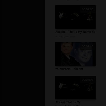
00:04:06
Akcent - That's My Name hq
autor:
gizateam
00:03:10
za morzem - akcent
00:04:07
Akcent That 's My