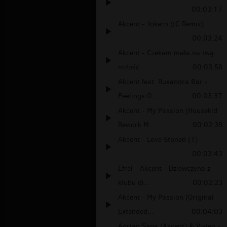
00:03:17
Akcent - Jokero (tC Remix)
00:03:24
Akcent - Czekam mała na twą
miłość
00:03:58
Akcent feat. Ruxandra Bar -
Feelings O...
00:03:37
Akcent - My Passion (Housekid
Rework M...
00:02:39
Akcent - Love Stoned (1)
00:03:43
Efrel - Akcent - Dziewczyna z
klubu di...
00:02:23
Akcent - My Passion (Original
Extended...
00:04:03
Adrian Sana (Akcent) & Vivien -