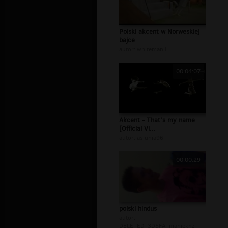
Polski akcent w Norweskiej
bajce
autor:
whiteman1
00:04:07
Akcent - That's my name
[Official Vi...
autor:
asiunia96
00:00:29
polski hindus
autor:
DELETED_3D5FA_maniekhz