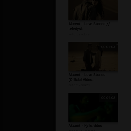
Akcent - Love Stoned //
teledysk
autor:
evobrain
00:04:03
Akcent - Love Stoned
(Official Video...
autor:
kami21
00:04:08
Akcent - Kylie.video