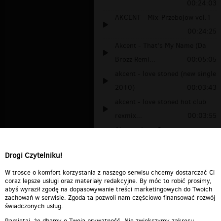
00:24:03
AKCENT - Mix-Przebojow vol.1
00:24:25
Akcent - That's My Name (Da
Brozz Remi...
00:05:05
akcent - love stoned (new single
2010)
00:03:43
akcent - love stoned hot club
rexmix...
00:03:55
Akcent- Love Stoned
2010(radio edit)
00:03:42
Drogi Czytelniku!
Akcent - Czarne oczy (disco-
polo)
00:04:32
W trosce o komfort korzystania z naszego serwisu chcemy dostarczać Ci
coraz lepsze usługi oraz materiały redakcyjne. By móc to robić prosimy,
abyś wyraził zgodę na dopasowywanie treści marketingowych do Twoich
zachowań w serwisie. Zgoda ta pozwoli nam częściowo finansować rozwój
świadczonych usług.
Pamiętaj, że dbamy o Twoją prywatność. Nie zwiększymy zakresu