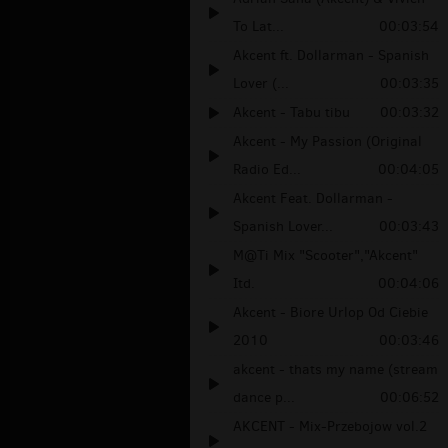
To Lat...
00:03:54
Akcent ft. Dollarman - Spanish
Lover (...
00:03:35
Akcent - Tabu tibu
00:03:32
Akcent - My Passion (Original
Radio Ed...
00:04:05
Akcent Feat. Dollarman -
Spanish Lover...
00:03:43
M@Ti Mix "Scooter","Akcent"
Itd.
00:04:06
Akcent - Biore Urlop Od Ciebie
2010
00:03:46
akcent - thats my name (stream
dance p...
00:06:52
AKCENT - Mix-Przebojow vol.2