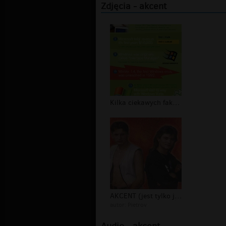
Zdjęcia - akcent
Kilka ciekawych faktów o Microsofcie...
AKCENT (jest tylko jeden)
autor:
Pietrov