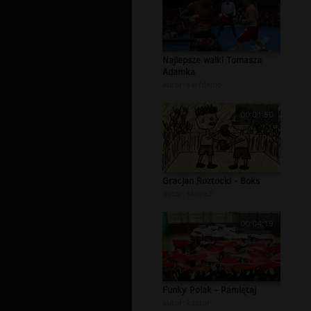
Najlepsze walki Tomasza
Adamka
autor:
serfdemo
00:01:50
Gracjan Roztocki - Boks
autor:
skura3
00:04:19
Funky Polak - Pamiętaj
autor:
kastur