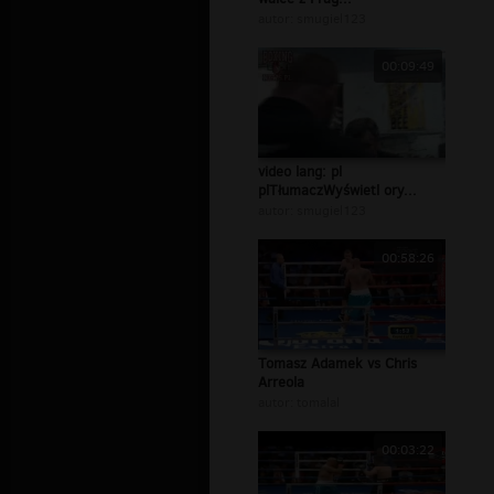
autor:
smugiel123
00:09:49
video lang: pl
plTłumaczWyświetl ory...
autor:
smugiel123
00:58:26
Tomasz Adamek vs Chris
Arreola
autor:
tomalal
00:03:22