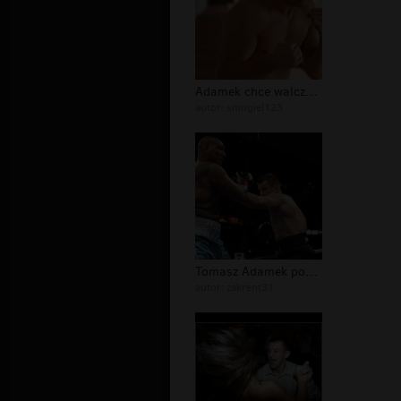
Adamek chce walczyć z Kliczką
autor:
smugiel123
Tomasz Adamek pokonał amerykańskiego...
autor:
zakrent31