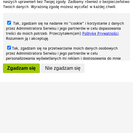
naszych uprawnień bez Twojej zgody. Zadbamy również o bezpieczeństwo
Twoich danych. Wyrażoną zgodę możesz wycofać w każdej chwili.
Tak, zgadzam się na nadanie mi "cookie" i korzystanie z danych
przez Administratora Serwisu i jego partnerów w celu dopasowania
treści do moich potrzeb. Przeczytałem(am)
Politykę Prywatności
.
Rozumiem ją i akceptuję.
Nasza strona internetowa używa plików cookies (tzw. ciasteczka) w celach
Tak, zgadzam się na przetwarzanie moich danych osobowych
statystycznych, reklamowych oraz funkcjonalnych. Dzięki nim możemy
przez Administratora Serwisu i jego partnerów w celu
indywidualnie dostosować stronę do twoich potrzeb. Każdy może zaakceptować
personalizowania wyświetlanych mi reklam i dostosowania do mnie
pliki cookies albo ma możliwość wyłączenia ich w przeglądarce, dzięki czemu nie
prezentowanych treści marketingowych. Przeczytałem(am)
Politykę
będą zbierane żadne informacje.
Zgadzam się
Nie zgadzam się
Prywatności
. Rozumiem ją i akceptuję.
Zapoznaj się z naszą polityką prywatności
Ok, rozumiem
Wyrażenie powyższych zgód jest dobrowolne i możesz je w dowolnym
momencie wycofać (na podstronie z
ustawieniami prywatności
),
odznaczając wybraną zgodę i klikając przycisk "nie zgadzam się", z
tym, że wycofanie zgody nie będzie miało wpływu na zgodność z
prawem przetwarzania na podstawie zgody, przed jej wycofaniem.
Patrz.pl