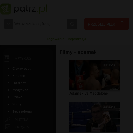
Logowanie
|
Rejestracja
Filmy - adamek
ARTYKUŁY
00:05:31
Ciekawostki
Finanse
Internet
Medycyna
Adamek vs Maddalone
Prawo
Sprzęt
00:00:31
Technologia
MUZYKA
ZDJĘCIA