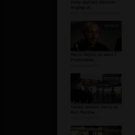
Znany pięściarz mistrzem
drugiego pl...
autor:
itybadzbohateremwswo
00:08:07
Marcin Najman po walce z
Przemysławe...
autor:
smugiel123
00:01:40
Tomasz Adamek ćwiczy na
Burn Machine...
autor:
smugiel123
00:00:07