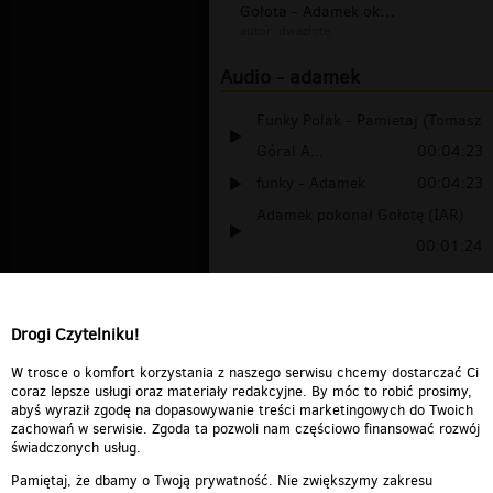
Gołota - Adamek oko w oko 5
autor:
dwazlote
Audio - adamek
Funky Polak - Pamietaj (Tomasz
Góral A...
00:04:23
funky - Adamek
00:04:23
Adamek pokonał Gołotę (IAR)
00:01:24
(18+) tylko dla dorosłych
00:00:04
Drogi Czytelniku!
pr0 adamek i jego cioko cioko
ciok
00:00:10
W trosce o komfort korzystania z naszego serwisu chcemy dostarczać Ci
coraz lepsze usługi oraz materiały redakcyjne. By móc to robić prosimy,
abyś wyraził zgodę na dopasowywanie treści marketingowych do Twoich
zachowań w serwisie. Zgoda ta pozwoli nam częściowo finansować rozwój
świadczonych usług.
Pamiętaj, że dbamy o Twoją prywatność. Nie zwiększymy zakresu