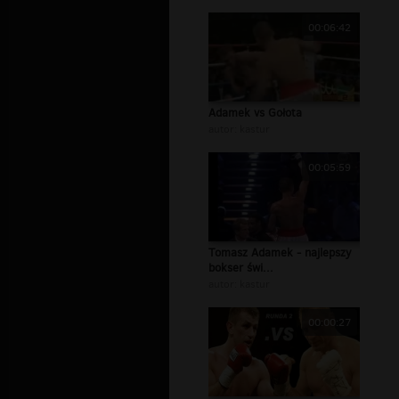
00:06:42
Adamek vs Gołota
autor:
kastur
00:05:59
Tomasz Adamek - najlepszy
bokser świ...
autor:
kastur
00:00:27