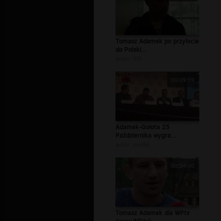
Tomasz Adamek po przylocie
do Polski...
autor:
lOS
00:09:59
Adamek-Gołota 25
Października wygra...
autor:
neo88
00:04:40
Tomasz Adamek dla WPtv