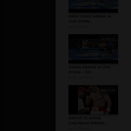
walka tomasz adamek vs
chris arreola...
autor:
gbacik
00:03:22
Tomasz Adamek vs Chris
Arreola - Ost...
autor:
serfdemo
00:03:58
Adamek Vs Arreola
(zwycięstwo Adamka...
autor:
tymothy