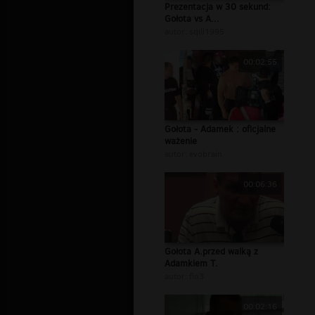
Prezentacja w 30 sekund:
Gołota vs A...
autor:
sqill1995
00:02:55
Gołota - Adamek : oficjalne
ważenie
autor:
evobrain
00:06:36
Gołota A.przed walką z
Adamkiem T.
autor:
flo3
00:02:16