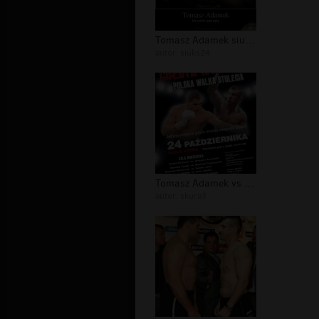
Tomasz Adamek siuks24
autor:
siuks24
Tomasz Adamek vs Andrzej Gołota
autor:
skura3