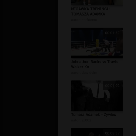
MIGAWKA TRENINGU
TOMASZA ADAMKA
autor:
serfdemo
00:01:52
Johnathon Banks vs Travis
Walker Ko...
autor:
dawidsim
00:01:02
Tomasz Adamek - Żywiec
autor:
zx002
00:08:37