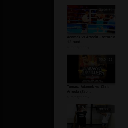
00:03:52
Adamek vs Arreola - ostatnia
12 rund...
autor:
tymothy
00:04:28
Tomasz Adamek vs. Chris
Arreola (Zap...
autor:
tymothy
00:00:39