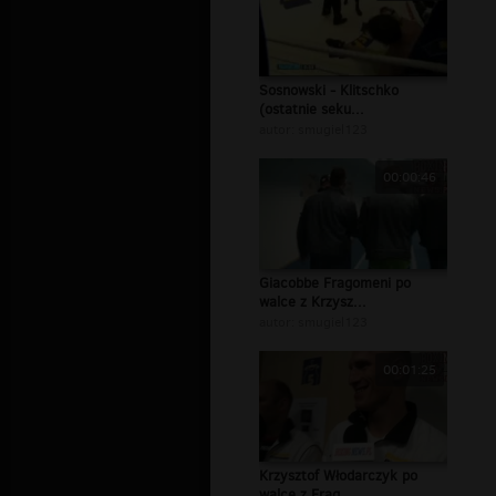
Sosnowski - Klitschko
(ostatnie seku...
autor:
smugiel123
00:00:46
Giacobbe Fragomeni po
walce z Krzysz...
autor:
smugiel123
00:01:25
Krzysztof Włodarczyk po
walce z Frag...