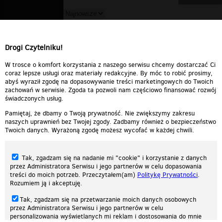
Mm89
▪
2007-05-22 21:09:52
dużo lepsze ;))
Drogi Czytelniku!
Odpowiedz
0
0
Zgłoś treść
W trosce o komfort korzystania z naszego serwisu chcemy dostarczać Ci
coraz lepsze usługi oraz materiały redakcyjne. By móc to robić prosimy,
abyś wyraził zgodę na dopasowywanie treści marketingowych do Twoich
zachowań w serwisie. Zgoda ta pozwoli nam częściowo finansować rozwój
świadczonych usług.
Pamiętaj, że dbamy o Twoją prywatność. Nie zwiększymy zakresu
naszych uprawnień bez Twojej zgody. Zadbamy również o bezpieczeństwo
Twoich danych. Wyrażoną zgodę możesz wycofać w każdej chwili.
Tak, zgadzam się na nadanie mi "cookie" i korzystanie z danych
przez Administratora Serwisu i jego partnerów w celu dopasowania
treści do moich potrzeb. Przeczytałem(am)
Politykę Prywatności
.
Rozumiem ją i akceptuję.
Nasza strona internetowa używa plików cookies (tzw. ciasteczka) w celach
Tak, zgadzam się na przetwarzanie moich danych osobowych
statystycznych, reklamowych oraz funkcjonalnych. Dzięki nim możemy
przez Administratora Serwisu i jego partnerów w celu
indywidualnie dostosować stronę do twoich potrzeb. Każdy może zaakceptować
personalizowania wyświetlanych mi reklam i dostosowania do mnie
pliki cookies albo ma możliwość wyłączenia ich w przeglądarce, dzięki czemu nie