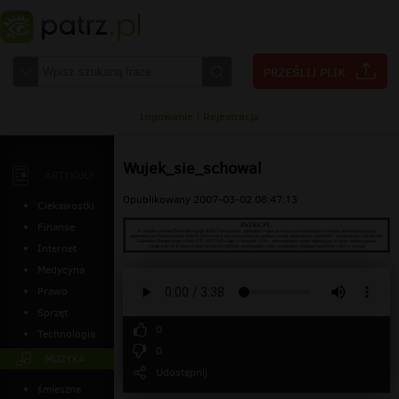
Logowanie
|
Rejestracja
Wujek_sie_schowal
ARTYKUŁY
Opublikowany 2007-03-02 08:47:13
Ciekawostki
Finanse
Internet
Medycyna
Prawo
Sprzęt
0
Technologia
0
MUZYKA
Udostępnij
śmieszne