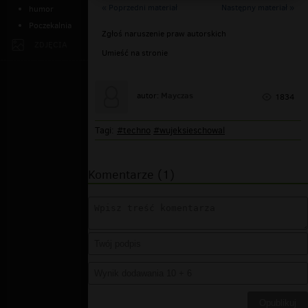
« Poprzedni materiał
Następny materiał »
humor
Poczekalnia
Zgłoś naruszenie praw autorskich
ZDJĘCIA
Umieść na stronie
Mayczas
autor:
1834
Tagi:
#techno
#wujeksieschowal
Komentarze (1)