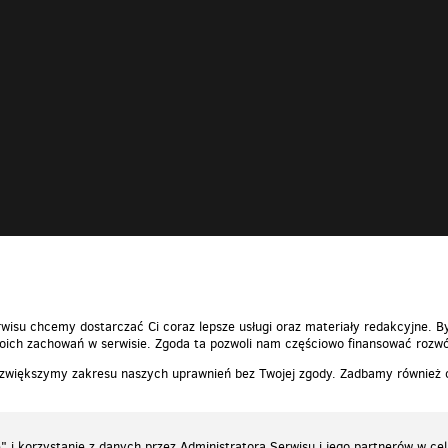
wisu chcemy dostarczać Ci coraz lepsze usługi oraz materiały redakcyjne. B
ich zachowań w serwisie. Zgoda ta pozwoli nam częściowo finansować rozwó
 zwiększymy zakresu naszych uprawnień bez Twojej zgody. Zadbamy również
 i korzystanie z danych przez Administratora Serwisu i jego partnerów w ce