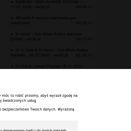
KAMILOS - BORY SUMMER FESTIVAL - -
17.07.2026 - seciki.pl
00:59:41
Alfredzik-P-tomasz-radzikowski-jan-
radzikowski
00:20:51
DJ Hazel - Club Sfinks Rawicz Sarnowa
[2004] - seciki.pl
03:11:47
DJ V_Valdi & DJ Hazel - Club Sfinks Rawicz
Sarnowa - 26.07.2003 - seciki.pl
02:26:31
DJ Krecik - Seven Pleszew 16.11.2013 -
www.seciki.pl
01:24:15
y móc to robić prosimy, abyś wyraził zgodę na
j świadczonych usług.
 o bezpieczeństwo Twoich danych. Wyrażoną
lu dopasowania treści do moich potrzeb.