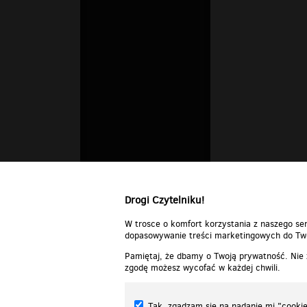
Drogi Czytelniku!
W trosce o komfort korzystania z naszego ser
dopasowywanie treści marketingowych do Two
Pamiętaj, że dbamy o Twoją prywatność. Nie
zgodę możesz wycofać w każdej chwili.
Tak, zgadzam się na nadanie mi "cookie"