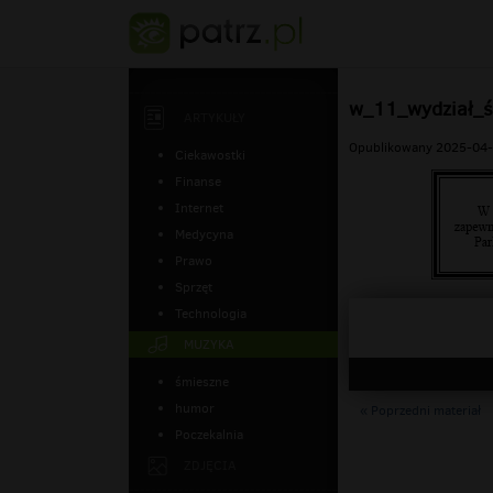
w_11_wydział_ś
ARTYKUŁY
Opublikowany 2025-04-
Ciekawostki
Finanse
Internet
Medycyna
Prawo
Sprzęt
Technologia
MUZYKA
śmieszne
humor
« Poprzedni materiał
Poczekalnia
ZDJĘCIA