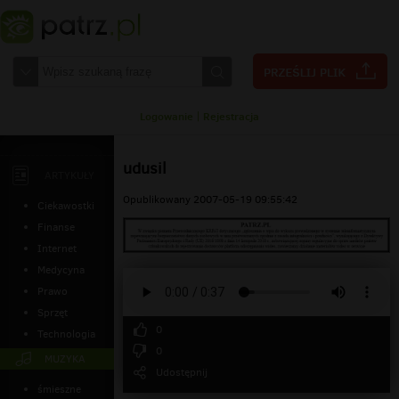
Logowanie
|
Rejestracja
udusil
ARTYKUŁY
Opublikowany 2007-05-19 09:55:42
Ciekawostki
Finanse
Internet
Medycyna
Prawo
Sprzęt
0
Technologia
0
MUZYKA
Udostępnij
śmieszne