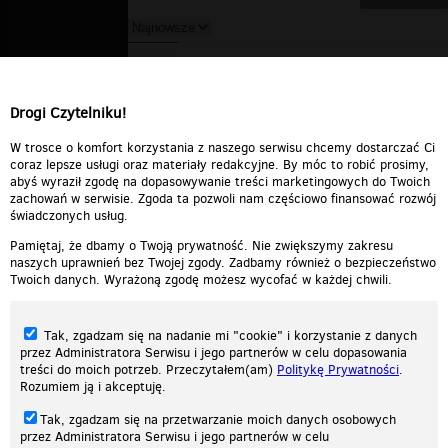
seb
▪
2007-06-16 20:07:09
masakra ;d "wstala su**, przepraszam"
PWNED ^^
Drogi Czytelniku!
Odpowiedz
0
0
Zgłoś treść
W trosce o komfort korzystania z naszego serwisu chcemy dostarczać Ci
coraz lepsze usługi oraz materiały redakcyjne. By móc to robić prosimy,
abyś wyraził zgodę na dopasowywanie treści marketingowych do Twoich
zachowań w serwisie. Zgoda ta pozwoli nam częściowo finansować rozwój
świadczonych usług.
Pamiętaj, że dbamy o Twoją prywatność. Nie zwiększymy zakresu
naszych uprawnień bez Twojej zgody. Zadbamy również o bezpieczeństwo
Twoich danych. Wyrażoną zgodę możesz wycofać w każdej chwili.
Tak, zgadzam się na nadanie mi "cookie" i korzystanie z danych
przez Administratora Serwisu i jego partnerów w celu dopasowania
treści do moich potrzeb. Przeczytałem(am)
Politykę Prywatności
.
Rozumiem ją i akceptuję.
Nasza strona internetowa używa plików cookies (tzw. ciasteczka) w celach
Tak, zgadzam się na przetwarzanie moich danych osobowych
statystycznych, reklamowych oraz funkcjonalnych. Dzięki nim możemy
przez Administratora Serwisu i jego partnerów w celu