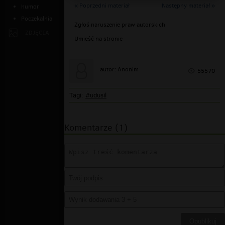
« Poprzedni materiał
Następny materiał »
humor
Poczekalnia
Zgłoś naruszenie praw autorskich
ZDJĘCIA
Umieść na stronie
autor: Anonim
55570
Tagi:
#udusil
Komentarze (1)