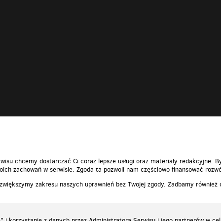
wisu chcemy dostarczać Ci coraz lepsze usługi oraz materiały redakcyjne. B
ich zachowań w serwisie. Zgoda ta pozwoli nam częściowo finansować rozwó
 zwiększymy zakresu naszych uprawnień bez Twojej zgody. Zadbamy również
 i korzystanie z danych przez Administratora Serwisu i jego partnerów w ce