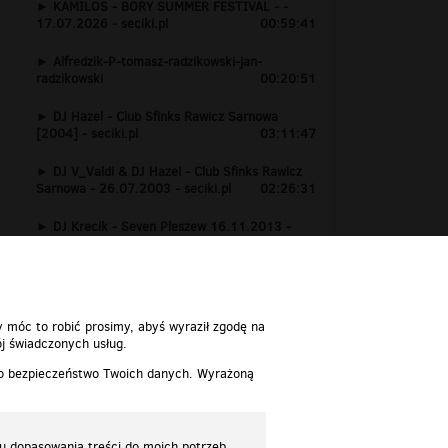
KAMILOS - BORY SUMMER FESTIVAL - -
17.07.2026 - seciki.pl
00:59:41
Alfredzik-P-tomasz-radzikowski-jan-
radzikowski
00:20:51
DJ Hazel - Club Sfinks Rawicz Sarnowa
[2004] - seciki.pl
03:11:47
DJ V_Valdi & DJ Hazel - Club Sfinks Rawicz
Sarnowa - 26.07.2003 - seciki.pl
02:26:31
DJ Krecik - Seven Pleszew 16.11.2013 -
www.seciki.pl
01:24:15
y móc to robić prosimy, abyś wyraził zgodę na
j świadczonych usług.
 o bezpieczeństwo Twoich danych. Wyrażoną
lu dopasowania treści do moich potrzeb.