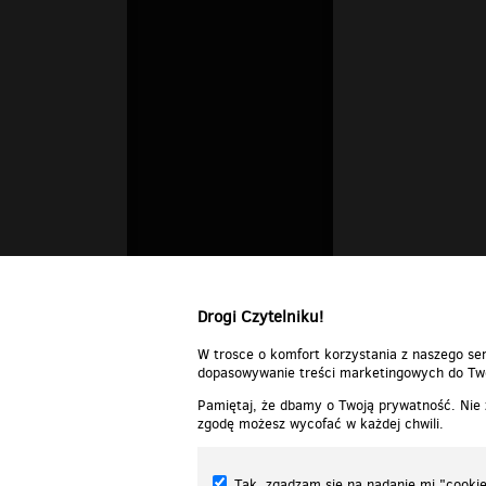
Drogi Czytelniku!
W trosce o komfort korzystania z naszego ser
dopasowywanie treści marketingowych do Two
Pamiętaj, że dbamy o Twoją prywatność. Nie
zgodę możesz wycofać w każdej chwili.
Tak, zgadzam się na nadanie mi "cookie"