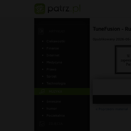
TuneFusion - Ru
ARTYKUŁY
Opublikowany 2026-05-
Ciekawostki
Finanse
Internet
Medycyna
Prawo
Sprzęt
Technologia
MUZYKA
śmieszne
humor
« Poprzedni materiał
Poczekalnia
ZDJĘCIA