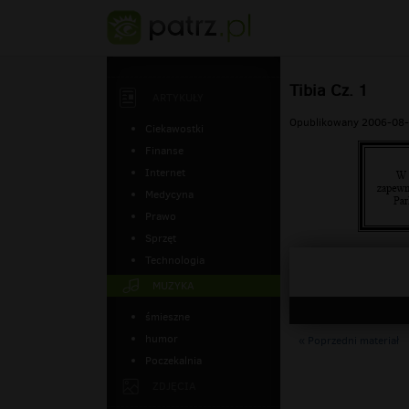
Tibia Cz. 1
ARTYKUŁY
Opublikowany 2006-08-
Ciekawostki
Finanse
Internet
Medycyna
Prawo
Sprzęt
Technologia
MUZYKA
śmieszne
humor
« Poprzedni materiał
Poczekalnia
ZDJĘCIA