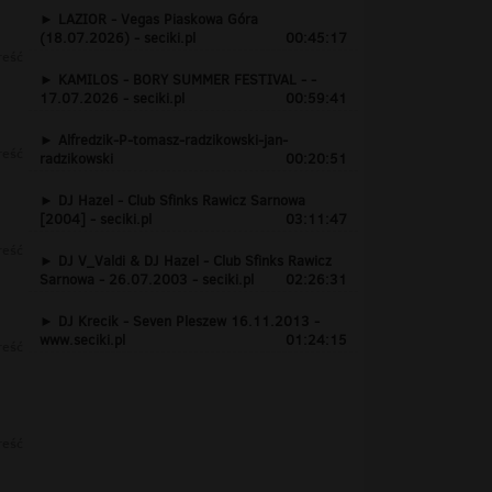
LAZIOR - Vegas Piaskowa Góra
(18.07.2026) - seciki.pl
00:45:17
reść
KAMILOS - BORY SUMMER FESTIVAL - -
17.07.2026 - seciki.pl
00:59:41
Alfredzik-P-tomasz-radzikowski-jan-
reść
radzikowski
00:20:51
DJ Hazel - Club Sfinks Rawicz Sarnowa
[2004] - seciki.pl
03:11:47
reść
DJ V_Valdi & DJ Hazel - Club Sfinks Rawicz
Sarnowa - 26.07.2003 - seciki.pl
02:26:31
DJ Krecik - Seven Pleszew 16.11.2013 -
www.seciki.pl
01:24:15
reść
reść