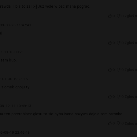
rawda Tibia to zal ;-] Juz wole w pac mana pograc.
0
0
Zgłoś t
09-03-26 11:47:41
al
0
0
Zgłoś t
3-11 16:00:21
 sam kup.
0
0
Zgłoś t
-01-30 19:23:15
k ziomek gnoju ty
0
0
Zgłoś t
08-12-11 10:49:13
na ten przerabiacz glosu to sie hyba ivona nazywa dajcie tom stronke
0
0
Zgłoś t
6-08-19 22:46:49