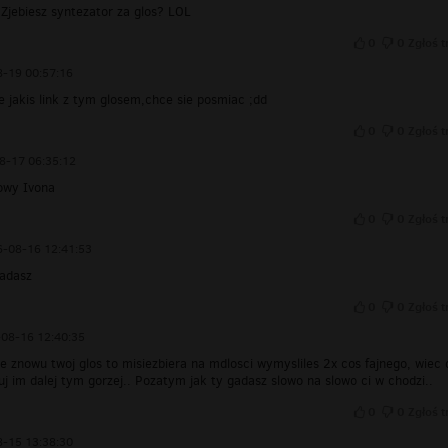
 Zjebiesz syntezator za glos? LOL
0
0
Zgłoś t
-19 00:57:16
e jakis link z tym glosem,chce sie posmiac ;dd
0
0
Zgłoś t
8-17 06:35:12
owy Ivona
0
0
Zgłoś t
-08-16 12:41:53
gadasz
0
0
Zgłoś t
08-16 12:40:35
ze znowu twoj glos to misiezbiera na mdlosci wymysliles 2x cos fajnego, wiec 
uj im dalej tym gorzej.. Pozatym jak ty gadasz slowo na slowo ci w chodzi..
0
0
Zgłoś t
-15 13:38:30