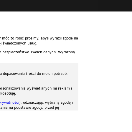
reść
y móc to robić prosimy, abyś wyraził zgodę na
j świadczonych usług.
 o bezpieczeństwo Twoich danych. Wyrażoną
lu dopasowania treści do moich potrzeb.
rsonalizowania wyświetlanych mi reklam i
akceptuję.
prywatności
), odznaczając wybraną zgodę i
ania na podstawie zgody, przed jej
osować stronę do twoich potrzeb. Każdy może zaakceptować pliki cookies albo ma
cje.