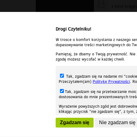
z kond ściągn
Odpowiedz
Drogi Czytelniku!
W trosce o komfort korzystania z naszego ser
dopasowywanie treści marketingowych do Two
Pamiętaj, że dbamy o Twoją prywatność. Nie
zgodę możesz wycofać w każdej chwili.
Tak, zgadzam się na nadanie mi "cookie"
Przeczytałem(am)
Politykę Prywatności
. R
Tak, zgadzam się na przetwarzanie moic
dostosowania do mnie prezentowanych tre
Wyrażenie powyższych zgód jest dobrowoln
klikając przycisk "nie zgadzam się", z tym
Nasza strona internetowa używa plików cookies (tzw. ciasteczka) w celach stat
wycofaniem.
moż
Zgadzam się
Nie zgadzam się