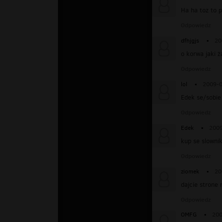
Ha ha toz to p
Odpowiedz
dfhjgjs
▪
20
o korwa jaki ż
Odpowiedz
lol
▪
2009-0
Edek se/sobie
Odpowiedz
Edek
▪
2009
kup se slowni
Odpowiedz
ziomek
▪
20
dajcie strone 
Odpowiedz
OMFG
▪
200