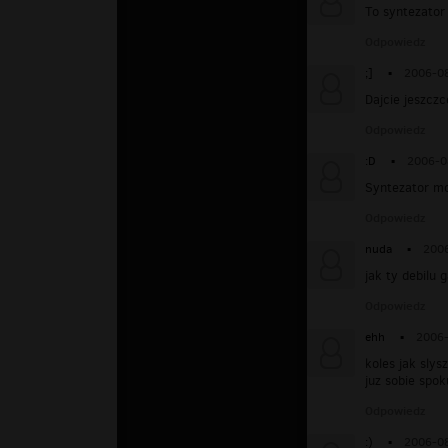
To syntezator
Odpowiedz
;]
▪
2006-08
Dajcie jeszczc
Odpowiedz
:D
▪
2006-0
Syntezator m
Odpowiedz
nuda
▪
2006
jak ty debilu 
Odpowiedz
ehh
▪
2006-
koles jak slys
juz sobie spok
Odpowiedz
:)
▪
2006-08