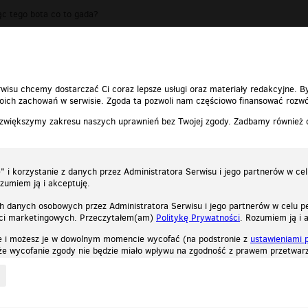
ąc tego bota co to gada?
0
0
Zgłoś t
wisu chcemy dostarczać Ci coraz lepsze usługi oraz materiały redakcyjne. B
ich zachowań w serwisie. Zgoda ta pozwoli nam częściowo finansować rozwó
 zwiększymy zakresu naszych uprawnień bez Twojej zgody. Zadbamy również
 i korzystanie z danych przez Administratora Serwisu i jego partnerów w ce
ozumiem ją i akceptuję.
h danych osobowych przez Administratora Serwisu i jego partnerów w celu pe
ści marketingowych. Przeczytałem(am)
Politykę Prywatności
. Rozumiem ją i 
e i możesz je w dowolnym momencie wycofać (na podstronie z
ustawieniami 
, że wycofanie zgody nie będzie miało wpływu na zgodność z prawem przetwarz
ystycznych, reklamowych oraz funkcjonalnych. Dzięki nim możemy indywidualnie dost
liwość wyłączenia ich w przeglądarce, dzięki czemu nie będą zbierane żadne informa
Zapoznaj się z naszą polityką prywatności
Ok, rozumiem