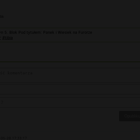
lik
yn 5. Blok Pod tytułem: Panek i Wiesiek na Furorze
r
#tibia
05-28 17:33:17