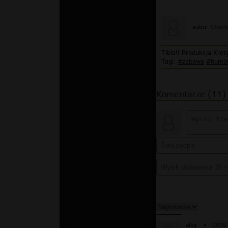
Choch
autor:
Tibia!! Produkcja Kret
Tagi:
#zabawa
#humo
Komentarze (11)
alka
▪
2009-