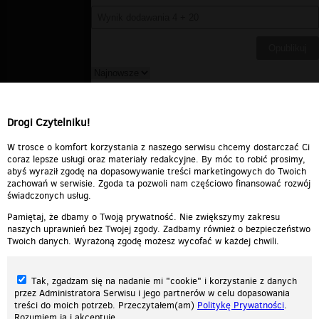
dj_t-night
▪
2011-03-09 17:59:11
:]
Drogi Czytelniku!
Odpowiedz
0
0
Zgłoś treść
W trosce o komfort korzystania z naszego serwisu chcemy dostarczać Ci
coraz lepsze usługi oraz materiały redakcyjne. By móc to robić prosimy,
abyś wyraził zgodę na dopasowywanie treści marketingowych do Twoich
zachowań w serwisie. Zgoda ta pozwoli nam częściowo finansować rozwój
świadczonych usług.
Pamiętaj, że dbamy o Twoją prywatność. Nie zwiększymy zakresu
naszych uprawnień bez Twojej zgody. Zadbamy również o bezpieczeństwo
Twoich danych. Wyrażoną zgodę możesz wycofać w każdej chwili.
Tak, zgadzam się na nadanie mi "cookie" i korzystanie z danych
przez Administratora Serwisu i jego partnerów w celu dopasowania
treści do moich potrzeb. Przeczytałem(am)
Politykę Prywatności
.
Rozumiem ją i akceptuję.