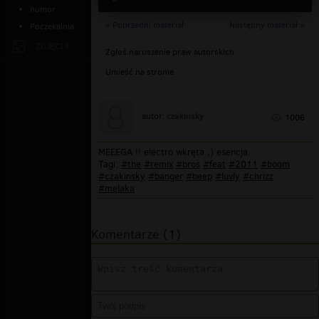
humor
« Poprzedni materiał
Następny materiał »
Poczekalnia
ZDJĘCIA
Zgłoś naruszenie praw autorskich
Umieść na stronie
czakinsky
autor:
1006
MEEEGA !! electro wkręta ;) esencja..
Tagi:
#the
#remix
#bros
#feat
#2011
#boom
#czakinsky
#banger
#beep
#luvly
#chrizz
#melaka
Komentarze (1)