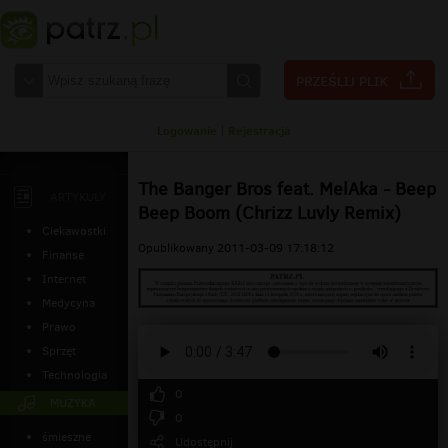
Logowanie
|
Rejestracja
The Banger Bros feat. MelAka - Beep
ARTYKUŁY
Beep Boom (Chrizz Luvly Remix)
Ciekawostki
Opublikowany 2011-03-09 17:18:12
Finanse
Internet
Medycyna
Prawo
Sprzęt
Technologia
0
MUZYKA
0
śmieszne
Udostępnij