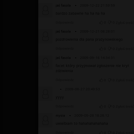
jaś fasola
▪
2009-12-22 21:59:59
bardzo zabawne ha ha ha ha
Odpowiedz
0
0
Zgłoś treść
jaś fasola
▪
2009-12-21 08:28:01
pozdrowienia dla pana prażynowskiego
Odpowiedz
0
0
Zgłoś treść
jaś fasola
▪
2009-09-16 14:34:31
facet który przyjmował zgłoszenie nie krył
zdziwienia
Odpowiedz
0
0
Zgłoś treść
▪
2009-08-27 20:49:53
yyyy
Odpowiedz
0
0
Zgłoś treść
mysia
▪
2009-05-28 18:28:12
uwielbiam to hahahahahahaha
Odpowiedz
0
0
Zgłoś treść