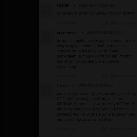
MISIEK
▪
2006-08-14 23:51:29
ZARABISTE:)KTO TO WGRAŁ??JEST SUPER
Odpowiedz
0
0
Zgłoś treść
prazynowski
▪
2006-07-29 02:46:52
jo zem sie ujebol bo zes pan sprzedal mi ten
lewy szpyryt mendo jedna! przez niego
zamiast do mojej baby sie do świni
dobieralem! a moja tu widziola jak lotosz z
kanistrem wkolo slumy wiec sie nie
wykrencoj!
Odpowiedz
0
0
Zgłoś treść
linczok
▪
2006-07-29 02:40:54
panie prazynowski! ty jak zes sie ujebol to ty
k***o je**na zes podpolil moja słume i
MORDA!!!!! proces juz wkrotce ty k***o!!!!!!
ale jakby ciebie sie ktos pytal o pozar to
powiedz:"nic nie widzialem,nie słyszalem,nic
nie powiem!pozaru nie bylo!&q
Odpowiedz
0
0
Zgłoś treść