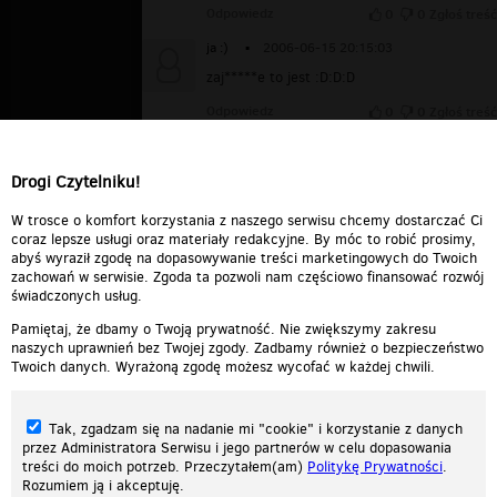
Odpowiedz
0
0
Zgłoś treść
ja :)
▪
2006-06-15 20:15:03
zaj*****e to jest :D:D:D
Odpowiedz
0
0
Zgłoś treść
bgh
▪
2006-06-01 20:26:22
hfh
Drogi Czytelniku!
Odpowiedz
0
0
Zgłoś treść
W trosce o komfort korzystania z naszego serwisu chcemy dostarczać Ci
coraz lepsze usługi oraz materiały redakcyjne. By móc to robić prosimy,
abyś wyraził zgodę na dopasowywanie treści marketingowych do Twoich
zachowań w serwisie. Zgoda ta pozwoli nam częściowo finansować rozwój
świadczonych usług.
Pamiętaj, że dbamy o Twoją prywatność. Nie zwiększymy zakresu
naszych uprawnień bez Twojej zgody. Zadbamy również o bezpieczeństwo
Twoich danych. Wyrażoną zgodę możesz wycofać w każdej chwili.
Tak, zgadzam się na nadanie mi "cookie" i korzystanie z danych
przez Administratora Serwisu i jego partnerów w celu dopasowania
treści do moich potrzeb. Przeczytałem(am)
Politykę Prywatności
.
Rozumiem ją i akceptuję.