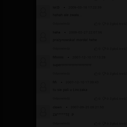
lol:D
▪
2009-03-18 17:22:39
hahah ale zwała...
Odpowiedz
0
0
Zgłoś treść
haha
▪
2009-02-27 22:07:56
prażynowska! morda! hehe
Odpowiedz
0
0
Zgłoś treść
fifiiiiiiiii
▪
2007-12-10 17:13:28
superrrrrrrrrrrrrrrrrrrrrr
Odpowiedz
0
0
Zgłoś treść
fifi
▪
2007-12-10 17:09:43
tu sie pali u Linczaka
Odpowiedz
0
0
Zgłoś treść
clown
▪
2007-09-25 09:21:50
ZA*****TE :P
Odpowiedz
0
0
Zgłoś treść