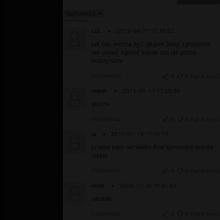
LOL
▪
2013-04-01 13:16:52
jak tak można być głupim żeby zgłoszenia
nie umieć zgłosić kurde sto lat przed
murzynami
Odpowiedz
0
0
Zgłoś treść
matek
▪
2013-03-17 17:38:30
głucha
Odpowiedz
0
0
Zgłoś treść
ja
▪
2010-01-14 17:58:17
proszę pani nazwisko Prarzynowska morda
niezle
Odpowiedz
0
0
Zgłoś treść
muła
▪
2009-12-30 16:41:03
żenada
Odpowiedz
0
0
Zgłoś treść