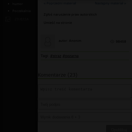
« Poprzedni materiał
Następny materiał »
humor
Poczekalnia
Zgłoś naruszenie praw autorskich
ZDJĘCIA
Umieść na stronie
autor: Anonim
98458
Tagi:
#straz
#pozarna
Komentarze (23)