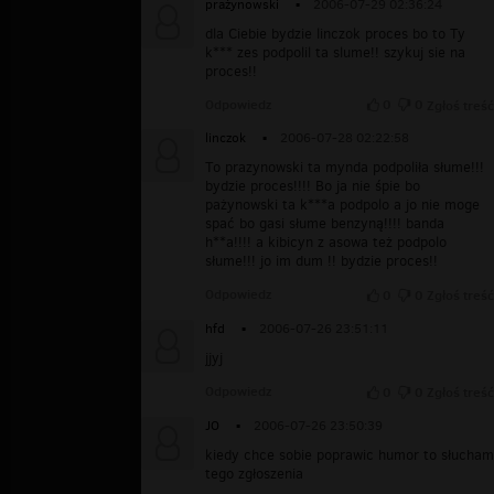
prażynowski
▪
2006-07-29 02:36:24
dla Ciebie bydzie linczok proces bo to Ty
k*** zes podpolil ta slume!! szykuj sie na
proces!!
Odpowiedz
0
0
Zgłoś treść
linczok
▪
2006-07-28 02:22:58
To prazynowski ta mynda podpoliła słume!!!
bydzie proces!!!! Bo ja nie śpie bo
pażynowski ta k***a podpolo a jo nie moge
spać bo gasi słume benzyną!!!! banda
h**a!!!! a kibicyn z asowa też podpolo
słume!!! jo im dum !! bydzie proces!!
Odpowiedz
0
0
Zgłoś treść
hfd
▪
2006-07-26 23:51:11
jjyj
Odpowiedz
0
0
Zgłoś treść
JO
▪
2006-07-26 23:50:39
kiedy chce sobie poprawic humor to słucham
tego zgłoszenia