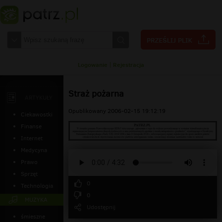
Logowanie
|
Rejestracja
Straż pożarna
ARTYKUŁY
Opublikowany 2006-02-15 19:12:19
Ciekawostki
Finanse
Internet
Medycyna
Prawo
Sprzęt
0
Technologia
0
MUZYKA
Udostępnij
śmieszne