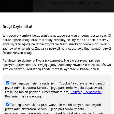
trza bylo tego kota kopnac w dupe !
Odpowiedz
0
0
Zgłoś treść
ghg
▪
2009-05-02 01:26:29
ghhg
Drogi Czytelniku!
Odpowiedz
0
0
Zgłoś treść
W trosce o komfort korzystania z naszego serwisu chcemy dostarczać Ci
coraz lepsze usługi oraz materiały redakcyjne. By móc to robić prosimy,
abyś wyraził zgodę na dopasowywanie treści marketingowych do Twoich
zachowań w serwisie. Zgoda ta pozwoli nam częściowo finansować rozwój
świadczonych usług.
Pamiętaj, że dbamy o Twoją prywatność. Nie zwiększymy zakresu
naszych uprawnień bez Twojej zgody. Zadbamy również o bezpieczeństwo
Twoich danych. Wyrażoną zgodę możesz wycofać w każdej chwili.
Tak, zgadzam się na nadanie mi "cookie" i korzystanie z danych
przez Administratora Serwisu i jego partnerów w celu dopasowania
treści do moich potrzeb. Przeczytałem(am)
Politykę Prywatności
.
Rozumiem ją i akceptuję.
Nasza strona internetowa używa plików cookies (tzw. ciasteczka) w celach
Tak, zgadzam się na przetwarzanie moich danych osobowych
statystycznych, reklamowych oraz funkcjonalnych. Dzięki nim możemy
przez Administratora Serwisu i jego partnerów w celu
indywidualnie dostosować stronę do twoich potrzeb. Każdy może zaakceptować
personalizowania wyświetlanych mi reklam i dostosowania do mnie