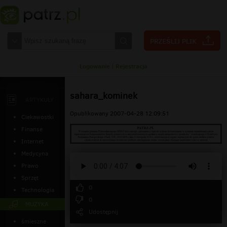
Logowanie
|
Rejestracja
sahara_kominek
ARTYKUŁY
Opublikowany 2007-04-28 12:09:51
Ciekawostki
Finanse
Internet
Medycyna
Prawo
Sprzęt
0
Technologia
0
MUZYKA
Udostępnij
śmieszne