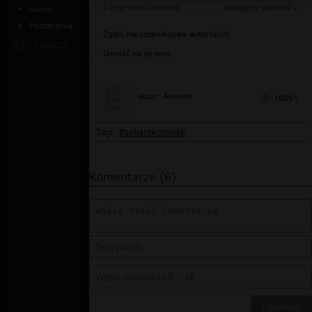
« Poprzedni materiał
Następny materiał »
humor
Poczekalnia
Zgłoś naruszenie praw autorskich
ZDJĘCIA
Umieść na stronie
autor: Anonim
10051
Tagi:
#saharakominek
Komentarze (6)