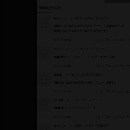
Majorka
▪
2010-07-27 23:45:11
Masz bardzo seksowny głos ;D Zapewne to
były ogromne trzmiele ludojady!
Odpowiedz
0
0
Zgłoś treść
kaltix
▪
2010-07-18 00:43:05
hahaha dobry tekst z tymi trzmielami
Odpowiedz
0
0
Zgłoś treść
tomo
▪
2010-02-28 21:52:31
nie no szacun kominek ,dobry jestes
Odpowiedz
0
0
Zgłoś treść
karola
▪
2009-12-07 16:55:58
komin przegiales pale :D
Odpowiedz
0
0
Zgłoś treść
anemia
▪
2009-12-03 17:06:27