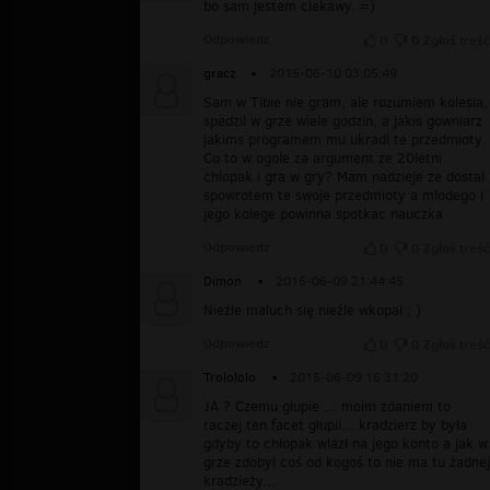
bo sam jestem ciekawy. =)
Odpowiedz
0
0
Zgłoś treść
gracz
▪
2015-06-10 03:05:49
Sam w Tibie nie gram, ale rozumiem kolesia,
spedzil w grze wiele godzin, a jakis gowniarz
jakims programem mu ukradl te przedmioty.
Co to w ogole za argument ze 20letni
chlopak i gra w gry? Mam nadzieje ze dostal
spowrotem te swoje przedmioty a mlodego i
jego kolege powinna spotkac nauczka
Odpowiedz
0
0
Zgłoś treść
Dimon
▪
2015-06-09 21:44:45
Nieźle maluch się nieźle wkopał ; )
Odpowiedz
0
0
Zgłoś treść
Trolololo
▪
2015-06-09 16:31:20
JA ? Czemu głupie ... moim zdaniem to
raczej ten facet głupii... kradzierz by była
gdyby to chłopak wlazł na jego konto a jak w
grze zdobył coś od kogoś to nie ma tu żadnej
kradzieży...