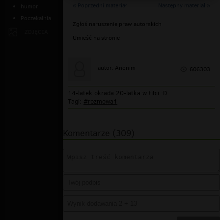
« Poprzedni materiał
Następny materiał »
humor
Poczekalnia
Zgłoś naruszenie praw autorskich
ZDJĘCIA
Umieść na stronie
autor: Anonim
606303
14-latek okrada 20-latka w tibii :D
Tagi:
#rozmowa1
Komentarze (309)