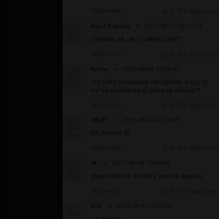
Odpowiedz
0
0
Zgłoś treść
łysy Z Grzywką
▪
2015-06-07 00:11:47
Ciekawe jak się to zakończyło??
Odpowiedz
0
0
Zgłoś treść
kurwa
▪
2015-06-05 23:23:42
czy tylko ja uwazam noł lajfienie w gry to
ku*wa najwieksza glupota na swiecie?!
Odpowiedz
0
0
Zgłoś treść
KBLBT
▪
2015-06-04 22:56:59
Od Włodka :D
Odpowiedz
0
1
Zgłoś treść
JA
▪
2015-06-04 19:09:00
głupie dziecko a matka jeszcze głupsza
Odpowiedz
0
1
Zgłoś treść
EriZ
▪
2015-06-03 23:00:01
Od Włodka