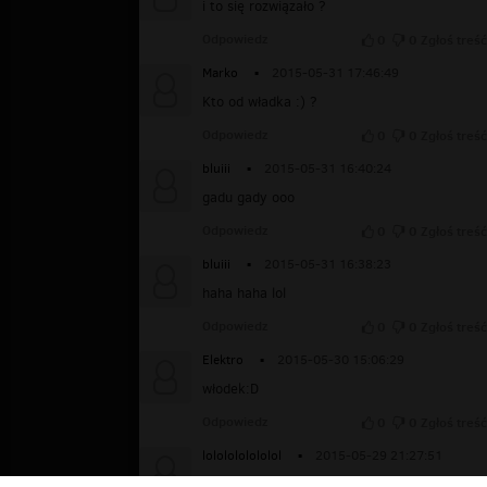
i to się rozwiązało ?
Odpowiedz
0
0
Zgłoś treść
Marko
▪
2015-05-31 17:46:49
Kto od władka :) ?
Odpowiedz
0
0
Zgłoś treść
bluiii
▪
2015-05-31 16:40:24
gadu gady ooo
Odpowiedz
0
0
Zgłoś treść
bluiii
▪
2015-05-31 16:38:23
haha haha lol
Odpowiedz
0
0
Zgłoś treść
Elektro
▪
2015-05-30 15:06:29
włodek:D
Odpowiedz
0
0
Zgłoś treść
lololololololol
▪
2015-05-29 21:27:51
xd