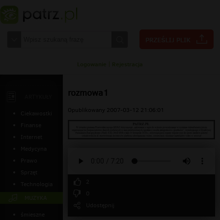
Logowanie
|
Rejestracja
rozmowa1
ARTYKUŁY
Opublikowany 2007-03-12 21:06:01
Ciekawostki
Finanse
Internet
Medycyna
Prawo
Sprzęt
2
Technologia
0
MUZYKA
Udostępnij
śmieszne