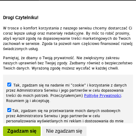
Drogi Czytelniku!
W trosce o komfort korzystania z naszego serwisu chcemy dostarczać Ci
coraz lepsze usługi oraz materiały redakcyjne. By móc to robić prosimy,
abyś wyraził zgodę na dopasowywanie treści marketingowych do Twoich
zachowań w serwisie. Zgoda ta pozwoli nam częściowo finansować rozwój
świadczonych usług.
Pamiętaj, że dbamy o Twoją prywatność. Nie zwiększymy zakresu
naszych uprawnień bez Twojej zgody. Zadbamy również o bezpieczeństwo
Twoich danych. Wyrażoną zgodę możesz wycofać w każdej chwili.
Tak, zgadzam się na nadanie mi "cookie" i korzystanie z danych
przez Administratora Serwisu i jego partnerów w celu dopasowania
treści do moich potrzeb. Przeczytałem(am)
Politykę Prywatności
.
Rozumiem ją i akceptuję.
Nasza strona internetowa używa plików cookies (tzw. ciasteczka) w celach
Tak, zgadzam się na przetwarzanie moich danych osobowych
statystycznych, reklamowych oraz funkcjonalnych. Dzięki nim możemy
przez Administratora Serwisu i jego partnerów w celu
indywidualnie dostosować stronę do twoich potrzeb. Każdy może zaakceptować
personalizowania wyświetlanych mi reklam i dostosowania do mnie
pliki cookies albo ma możliwość wyłączenia ich w przeglądarce, dzięki czemu nie
prezentowanych treści marketingowych. Przeczytałem(am)
Politykę
będą zbierane żadne informacje.
Zgadzam się
Nie zgadzam się
Prywatności
. Rozumiem ją i akceptuję.