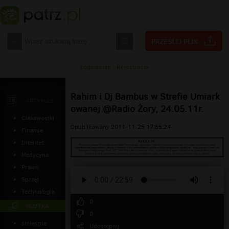
Logowanie
|
Rejestracja
Rahim i Dj Bambus w Strefie Umiark
ARTYKUŁY
owanej @Radio Żory, 24.05.11r.
Ciekawostki
Opublikowany 2011-11-25 17:55:24
Finanse
Internet
Medycyna
Prawo
Sprzęt
Technologia
0
MUZYKA
0
śmieszne
Udostępnij