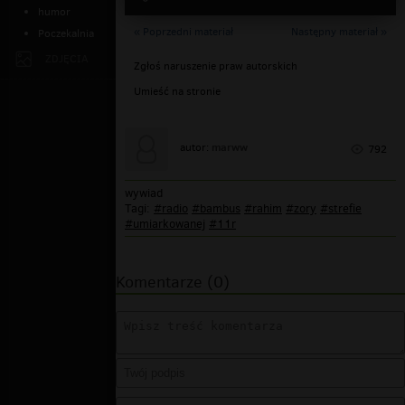
humor
« Poprzedni materiał
Następny materiał »
Poczekalnia
ZDJĘCIA
Zgłoś naruszenie praw autorskich
Umieść na stronie
marww
autor:
792
wywiad
Tagi:
#radio
#bambus
#rahim
#zory
#strefie
#umiarkowanej
#11r
Komentarze (0)