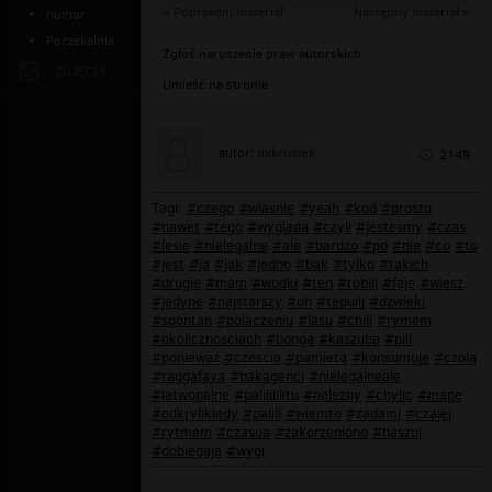
« Poprzedni materiał
Następny materiał »
humor
Poczekalnia
Zgłoś naruszenie praw autorskich
ZDJĘCIA
Umieść na stronie
mikrusiek
autor:
2149
Tagi:
#czego
#wlasnie
#yeah
#kod
#prostu
#nawet
#tego
#wyglada
#czyli
#jestesmy
#czas
#lesie
#nielegalne
#ale
#bardzo
#po
#nie
#co
#to
#jest
#ja
#jak
#jedno
#bak
#tylko
#takich
#drugie
#mam
#wodki
#ten
#robili
#faje
#wiesz
#jedyne
#najstarszy
#oh
#tequili
#dzwieki
#spontan
#polaczeniu
#lasu
#chill
#rymem
#okolicznosciach
#bonga
#kaszuba
#pili
#poniewaz
#czescia
#pamieta
#konsumuje
#czola
#raggafaya
#bakagenci
#nielegalneale
#latwopalne
#palilililitu
#nalezny
#chylic
#mape
#odkrylikiedy
#palili
#wiemto
#zadami
#czajei
#rytmem
#czasua
#zakorzeniono
#haszui
#dobiegaja
#wygi