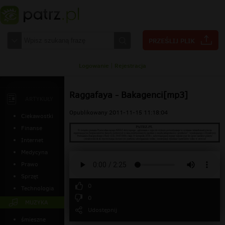
Logowanie
|
Rejestracja
Raggafaya - Bakagenci[mp3]
ARTYKUŁY
Opublikowany 2011-11-15 11:18:04
Ciekawostki
Finanse
Internet
Medycyna
Prawo
Sprzęt
0
Technologia
0
MUZYKA
Udostępnij
śmieszne