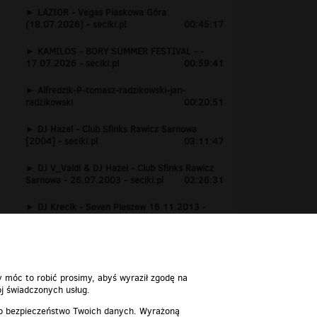
LAZIOR - Vegas Piaskowa Góra
(18.07.2026) - seciki.pl
00:45:17
KAMILOS - BORY SUMMER FESTIVAL - -
17.07.2026 - seciki.pl
00:59:41
Alfredzik-P-tomasz-radzikowski-jan-
radzikowski
00:20:51
DJ Hazel - Club Sfinks Rawicz Sarnowa
[2004] - seciki.pl
03:11:47
DJ V_Valdi & DJ Hazel - Club Sfinks Rawicz
Sarnowa - 26.07.2003 - seciki.pl
02:26:31
DJ Krecik - Seven Pleszew 16.11.2013 -
www.seciki.pl
01:24:15
y móc to robić prosimy, abyś wyraził zgodę na
j świadczonych usług.
 o bezpieczeństwo Twoich danych. Wyrażoną