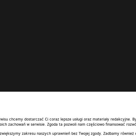
wisu chcemy dostarczać Ci coraz lepsze usługi oraz materiały redakcyjne. B
ich zachowań w serwisie. Zgoda ta pozwoli nam częściowo finansować rozwó
 zwiększymy zakresu naszych uprawnień bez Twojej zgody. Zadbamy również