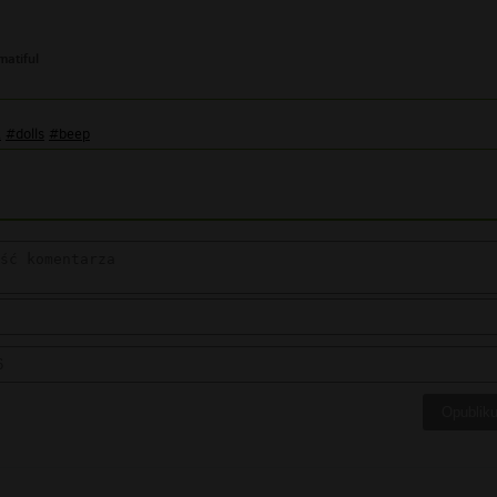
atiful
t
#dolls
#beep