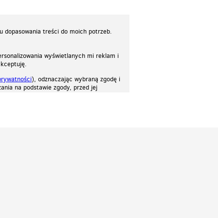
lu dopasowania treści do moich potrzeb.
rsonalizowania wyświetlanych mi reklam i
akceptuję.
prywatności
), odznaczając wybraną zgodę i
ania na podstawie zgody, przed jej
osować stronę do twoich potrzeb. Każdy może zaakceptować pliki cookies albo ma
cje.
Patrz.pl
Strona główna