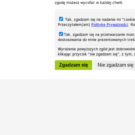
zgodę możesz wycofać w każdej chwili.
Tak, zgadzam się na nadanie mi "cookie"
Przeczytałem(am)
Politykę Prywatności
. R
Tak, zgadzam się na przetwarzanie moic
dostosowania do mnie prezentowanych tre
Wyrażenie powyższych zgód jest dobrowoln
klikając przycisk "nie zgadzam się", z tym
Nasza strona internetowa używa plików cookies (tzw. ciasteczka) w celach stat
wycofaniem.
moż
Zgadzam się
Nie zgadzam się