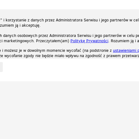
 i korzystanie z danych przez Administratora Serwisu i jego partnerów w ce
ozumiem ją i akceptuję.
h danych osobowych przez Administratora Serwisu i jego partnerów w celu pe
ści marketingowych. Przeczytałem(am)
Politykę Prywatności
. Rozumiem ją i 
e i możesz je w dowolnym momencie wycofać (na podstronie z
ustawieniami 
, że wycofanie zgody nie będzie miało wpływu na zgodność z prawem przetwarz
ystycznych, reklamowych oraz funkcjonalnych. Dzięki nim możemy indywidualnie dost
liwość wyłączenia ich w przeglądarce, dzięki czemu nie będą zbierane żadne informa
Zapoznaj się z naszą polityką prywatności
Ok, rozumiem