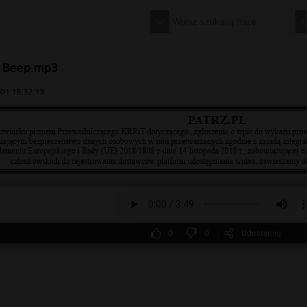
- Beep.mp3
01 15:32:13
0
0
Udostępnij