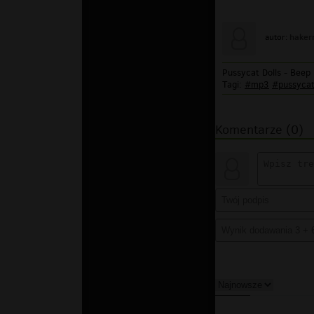
hakerm
autor:
Pussycat Dolls - Beep
Tagi:
#mp3
#pussyca
Komentarze (0)