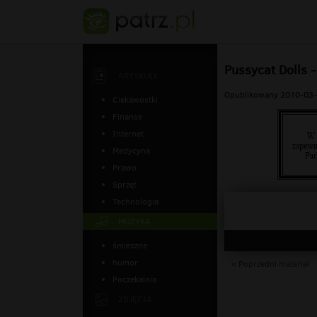
Pussycat Dolls 
ARTYKUŁY
Opublikowany 2010-03-
Ciekawostki
Finanse
Internet
Medycyna
Prawo
Sprzęt
Technologia
MUZYKA
śmieszne
humor
« Poprzedni materiał
Poczekalnia
ZDJĘCIA