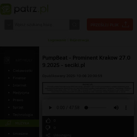
Logowanie
|
Rejestracja
PumpBeat - Prominent Krakow 27.0
ARTYKUŁY
9.2025 - seciki.pl
Ciekawostki
Opublikowany 2025-10-06 20:00:59
Finanse
Internet
Medycyna
Prawo
Sprzęt
Technologia
0
MUZYKA
0
śmieszne
Udostępnij