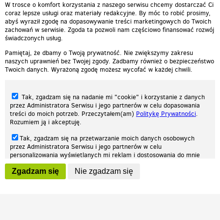
W trosce o komfort korzystania z naszego serwisu chcemy dostarczać Ci
coraz lepsze usługi oraz materiały redakcyjne. By móc to robić prosimy,
abyś wyraził zgodę na dopasowywanie treści marketingowych do Twoich
zachowań w serwisie. Zgoda ta pozwoli nam częściowo finansować rozwój
świadczonych usług.
Pamiętaj, że dbamy o Twoją prywatność. Nie zwiększymy zakresu
naszych uprawnień bez Twojej zgody. Zadbamy również o bezpieczeństwo
Twoich danych. Wyrażoną zgodę możesz wycofać w każdej chwili.
Tak, zgadzam się na nadanie mi "cookie" i korzystanie z danych
przez Administratora Serwisu i jego partnerów w celu dopasowania
treści do moich potrzeb. Przeczytałem(am)
Politykę Prywatności
.
Rozumiem ją i akceptuję.
Nasza strona internetowa używa plików cookies (tzw. ciasteczka) w celach
Tak, zgadzam się na przetwarzanie moich danych osobowych
statystycznych, reklamowych oraz funkcjonalnych. Dzięki nim możemy
przez Administratora Serwisu i jego partnerów w celu
indywidualnie dostosować stronę do twoich potrzeb. Każdy może zaakceptować
personalizowania wyświetlanych mi reklam i dostosowania do mnie
pliki cookies albo ma możliwość wyłączenia ich w przeglądarce, dzięki czemu nie
prezentowanych treści marketingowych. Przeczytałem(am)
Politykę
będą zbierane żadne informacje.
Zgadzam się
Nie zgadzam się
Prywatności
. Rozumiem ją i akceptuję.
Zapoznaj się z naszą polityką prywatności
Ok, rozumiem
Wyrażenie powyższych zgód jest dobrowolne i możesz je w dowolnym
momencie wycofać (na podstronie z
ustawieniami prywatności
),
odznaczając wybraną zgodę i klikając przycisk "nie zgadzam się", z
tym, że wycofanie zgody nie będzie miało wpływu na zgodność z