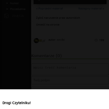
humor
« Poprzedni materiał
Następny materiał »
Poczekalnia
ZDJĘCIA
Zgłoś naruszenie praw autorskich
Umieść na stronie
seciki
autor:
199
Komentarze (0)
Drogi Czytelniku!