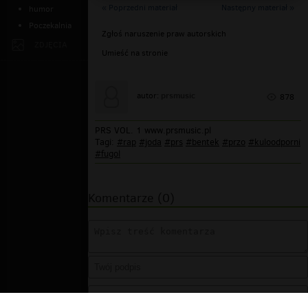
« Poprzedni materiał
Następny materiał »
humor
Poczekalnia
Zgłoś naruszenie praw autorskich
ZDJĘCIA
Umieść na stronie
prsmusic
autor:
878
PRS VOL. 1 www.prsmusic.pl
Tagi:
#rap
#joda
#prs
#bentek
#przo
#kuloodporni
#fugol
Komentarze (0)