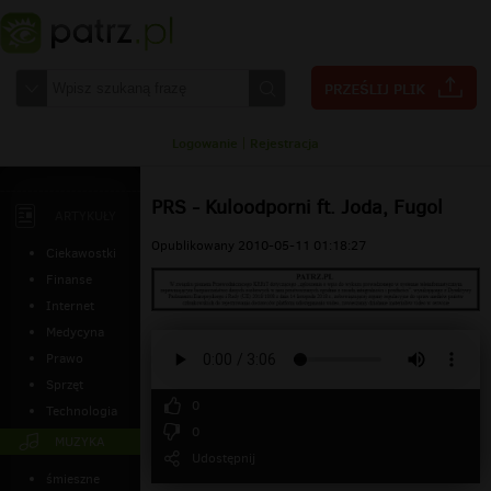
Logowanie
|
Rejestracja
PRS - Kuloodporni ft. Joda, Fugol
ARTYKUŁY
Opublikowany 2010-05-11 01:18:27
Ciekawostki
Finanse
Internet
Medycyna
Prawo
Sprzęt
0
Technologia
0
MUZYKA
Udostępnij
śmieszne