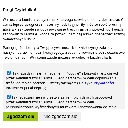
Drogi Czytelniku!
W trosce o komfort korzystania z naszego serwisu chcemy dostarczać Ci
coraz lepsze usługi oraz materiały redakcyjne. By móc to robić prosimy,
abyś wyraził zgodę na dopasowywanie treści marketingowych do Twoich
zachowań w serwisie. Zgoda ta pozwoli nam częściowo finansować rozwój
świadczonych usług.
Pamiętaj, że dbamy o Twoją prywatność. Nie zwiększymy zakresu
naszych uprawnień bez Twojej zgody. Zadbamy również o bezpieczeństwo
Twoich danych. Wyrażoną zgodę możesz wycofać w każdej chwili.
Tak, zgadzam się na nadanie mi "cookie" i korzystanie z danych
przez Administratora Serwisu i jego partnerów w celu dopasowania
treści do moich potrzeb. Przeczytałem(am)
Politykę Prywatności
.
Rozumiem ją i akceptuję.
Nasza strona internetowa używa plików cookies (tzw. ciasteczka) w celach
Tak, zgadzam się na przetwarzanie moich danych osobowych
statystycznych, reklamowych oraz funkcjonalnych. Dzięki nim możemy
przez Administratora Serwisu i jego partnerów w celu
indywidualnie dostosować stronę do twoich potrzeb. Każdy może zaakceptować
personalizowania wyświetlanych mi reklam i dostosowania do mnie
pliki cookies albo ma możliwość wyłączenia ich w przeglądarce, dzięki czemu nie
prezentowanych treści marketingowych. Przeczytałem(am)
Politykę
będą zbierane żadne informacje.
Zgadzam się
Nie zgadzam się
Prywatności
. Rozumiem ją i akceptuję.
Zapoznaj się z naszą polityką prywatności
Ok, rozumiem
Wyrażenie powyższych zgód jest dobrowolne i możesz je w dowolnym