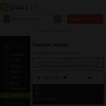
Logowanie
|
Rejestracja
Popijawa i muzyka
ARTYKUŁY
Opublikowany 2007-04-03 22:59:59
Ciekawostki
Finanse
Internet
Medycyna
Prawo
Sprzęt
0
Technologia
0
MUZYKA
Udostępnij
śmieszne