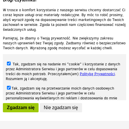
W trosce o komfort korzystania z naszego serwisu chcemy dostarczać Ci
coraz lepsze usługi oraz materiały redakcyjne. By móc to robić prosimy,
abyś wyraził zgodę na dopasowywanie treści marketingowych do Twoich
zachowań w serwisie. Zgoda ta pozwoli nam częściowo finansować rozwój
świadczonych usług.
Pamiętaj, że dbamy o Twoją prywatność. Nie zwiększymy zakresu
naszych uprawnień bez Twojej zgody. Zadbamy również o bezpieczeństwo
Twoich danych. Wyrażoną zgodę możesz wycofać w każdej chwili.
Tak, zgadzam się na nadanie mi "cookie" i korzystanie z danych
przez Administratora Serwisu i jego partnerów w celu dopasowania
treści do moich potrzeb. Przeczytałem(am)
Politykę Prywatności
.
Rozumiem ją i akceptuję.
Nasza strona internetowa używa plików cookies (tzw. ciasteczka) w celach
Tak, zgadzam się na przetwarzanie moich danych osobowych
statystycznych, reklamowych oraz funkcjonalnych. Dzięki nim możemy
przez Administratora Serwisu i jego partnerów w celu
indywidualnie dostosować stronę do twoich potrzeb. Każdy może zaakceptować
personalizowania wyświetlanych mi reklam i dostosowania do mnie
pliki cookies albo ma możliwość wyłączenia ich w przeglądarce, dzięki czemu nie
prezentowanych treści marketingowych. Przeczytałem(am)
Politykę
będą zbierane żadne informacje.
Zgadzam się
Nie zgadzam się
Prywatności
. Rozumiem ją i akceptuję.
Zapoznaj się z naszą polityką prywatności
Ok, rozumiem
Wyrażenie powyższych zgód jest dobrowolne i możesz je w dowolnym
momencie wycofać (na podstronie z
ustawieniami prywatności
),
odznaczając wybraną zgodę i klikając przycisk "nie zgadzam się", z