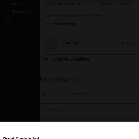
« Poprzedni materiał
Następny materiał »
humor
Poczekalnia
Zgłoś naruszenie praw autorskich
ZDJĘCIA
Umieść na stronie
autor: Anonim
544
Tagi:
#muzyka
#popijawa
Komentarze (0)
Drogi Czytelniku!