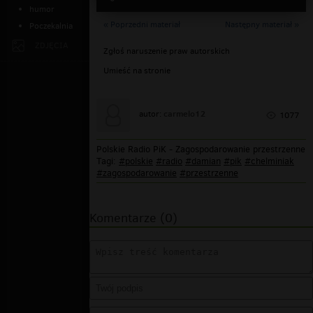
humor
« Poprzedni materiał
Następny materiał »
Poczekalnia
ZDJĘCIA
Zgłoś naruszenie praw autorskich
Umieść na stronie
carmelo12
autor:
1077
Polskie Radio PiK - Zagospodarowanie przestrzenne
Tagi:
#polskie
#radio
#damian
#pik
#chelminiak
#zagospodarowanie
#przestrzenne
Komentarze (0)