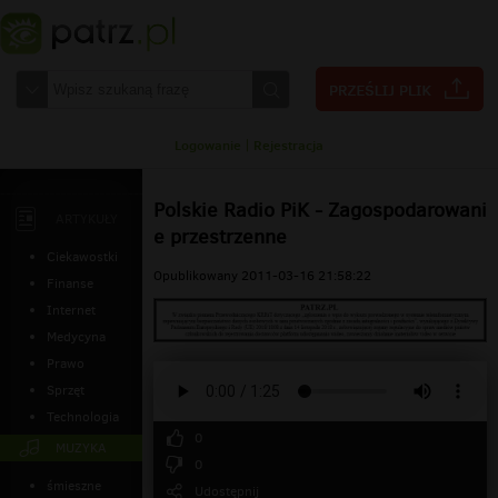
Logowanie
|
Rejestracja
Polskie Radio PiK - Zagospodarowani
ARTYKUŁY
e przestrzenne
Ciekawostki
Opublikowany 2011-03-16 21:58:22
Finanse
Internet
Medycyna
Prawo
Sprzęt
Technologia
0
MUZYKA
0
śmieszne
Udostępnij