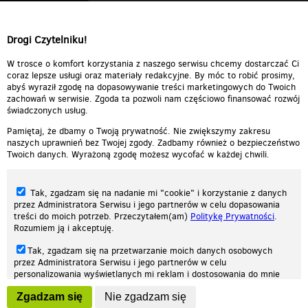
Drogi Czytelniku!
W trosce o komfort korzystania z naszego serwisu chcemy dostarczać Ci
coraz lepsze usługi oraz materiały redakcyjne. By móc to robić prosimy,
abyś wyraził zgodę na dopasowywanie treści marketingowych do Twoich
zachowań w serwisie. Zgoda ta pozwoli nam częściowo finansować rozwój
świadczonych usług.
Pamiętaj, że dbamy o Twoją prywatność. Nie zwiększymy zakresu
naszych uprawnień bez Twojej zgody. Zadbamy również o bezpieczeństwo
Twoich danych. Wyrażoną zgodę możesz wycofać w każdej chwili.
Tak, zgadzam się na nadanie mi "cookie" i korzystanie z danych
przez Administratora Serwisu i jego partnerów w celu dopasowania
treści do moich potrzeb. Przeczytałem(am)
Politykę Prywatności
.
Rozumiem ją i akceptuję.
Nasza strona internetowa używa plików cookies (tzw. ciasteczka) w celach
Tak, zgadzam się na przetwarzanie moich danych osobowych
statystycznych, reklamowych oraz funkcjonalnych. Dzięki nim możemy
przez Administratora Serwisu i jego partnerów w celu
indywidualnie dostosować stronę do twoich potrzeb. Każdy może zaakceptować
personalizowania wyświetlanych mi reklam i dostosowania do mnie
pliki cookies albo ma możliwość wyłączenia ich w przeglądarce, dzięki czemu nie
prezentowanych treści marketingowych. Przeczytałem(am)
Politykę
będą zbierane żadne informacje.
Zgadzam się
Nie zgadzam się
Prywatności
. Rozumiem ją i akceptuję.