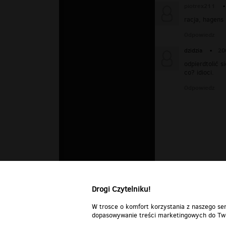
piotrex211
▪
racja, hagens 
Odpowiedz
dzidzia
▪
20
odpierdtolić s
co? idioci.
Odpowiedz
Drogi Czytelniku!
W trosce o komfort korzystania z naszego ser
dopasowywanie treści marketingowych do Two