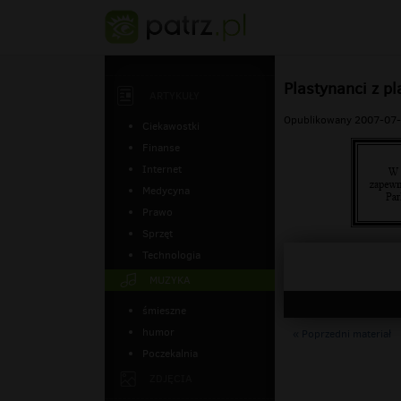
Plastynanci z p
ARTYKUŁY
Opublikowany 2007-07-
Ciekawostki
Finanse
Internet
Medycyna
Prawo
Sprzęt
Technologia
MUZYKA
śmieszne
humor
« Poprzedni materiał
Poczekalnia
ZDJĘCIA