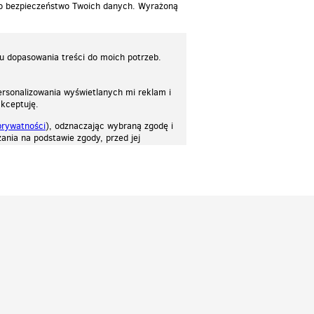
 o bezpieczeństwo Twoich danych. Wyrażoną
lu dopasowania treści do moich potrzeb.
rsonalizowania wyświetlanych mi reklam i
akceptuję.
prywatności
), odznaczając wybraną zgodę i
ania na podstawie zgody, przed jej
osować stronę do twoich potrzeb. Każdy może zaakceptować pliki cookies albo ma
cje.
Patrz.pl