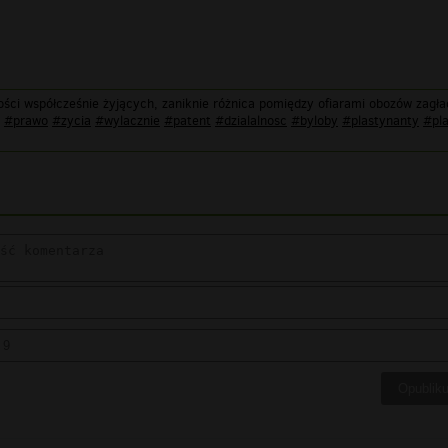
ści współcześnie żyjących, zaniknie różnica pomiędzy ofiarami obozów zagł
#prawo
#zycia
#wylacznie
#patent
#dzialalnosc
#byloby
#plastynanty
#pla