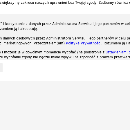
 zwiększymy zakresu naszych uprawnień bez Twojej zgody. Zadbamy również
 i korzystanie z danych przez Administratora Serwisu i jego partnerów w ce
ozumiem ją i akceptuję.
h danych osobowych przez Administratora Serwisu i jego partnerów w celu pe
ści marketingowych. Przeczytałem(am)
Politykę Prywatności
. Rozumiem ją i 
e i możesz je w dowolnym momencie wycofać (na podstronie z
ustawieniami 
, że wycofanie zgody nie będzie miało wpływu na zgodność z prawem przetwarz
ystycznych, reklamowych oraz funkcjonalnych. Dzięki nim możemy indywidualnie dost
liwość wyłączenia ich w przeglądarce, dzięki czemu nie będą zbierane żadne informa
Zapoznaj się z naszą polityką prywatności
Ok, rozumiem