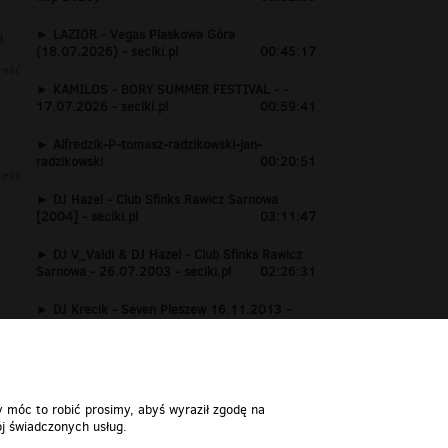
LAZIOR - Vegas Piaskowa Góra
i.
(18.07.2026) - seciki.pl
00:45:17
reść
KAMILOS - BORY SUMMER FESTIVAL - -
17.07.2026 - seciki.pl
00:59:41
,
Alfredzik-P-tomasz-radzikowski-jan-
radzikowski
00:20:51
reść
DJ Hazel - Club Sfinks Rawicz Sarnowa
[2004] - seciki.pl
03:11:47
DJ V_Valdi & DJ Hazel - Club Sfinks Rawicz
Sarnowa - 26.07.2003 - seciki.pl
02:26:31
DJ Krecik - Seven Pleszew 16.11.2013 -
www.seciki.pl
01:24:15
y móc to robić prosimy, abyś wyraził zgodę na
j świadczonych usług.