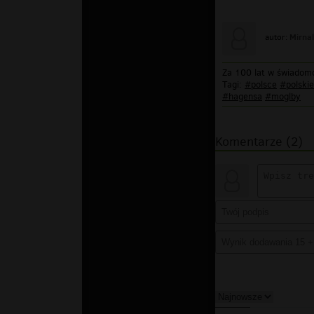
Mirnal
autor:
Za 100 lat w świadomo
Tagi:
#polsce
#polskie
#hagensa
#moglby
Komentarze (2)