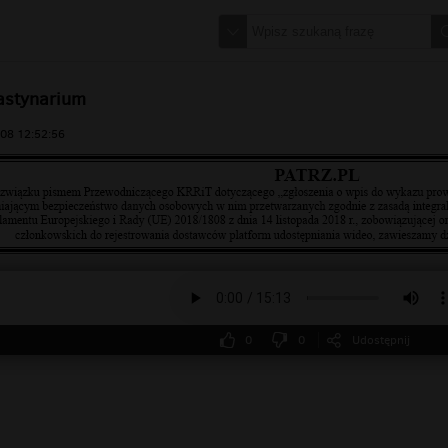
lastynarium
08 12:52:56
0
0
Udostępnij