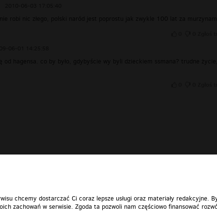
2010-06-03 17:05:40
nie robi nic złego, polski naród jest poprostu jak zwykle 100 lat za murzynam
0
0
Zgłoś t
09-06-01 14:25:58
ię od hagensa. co by było, gdybyście wy byli dzieckiem ssmana? trudne życie
0
0
Zgłoś t
wisu chcemy dostarczać Ci coraz lepsze usługi oraz materiały redakcyjne. B
ich zachowań w serwisie. Zgoda ta pozwoli nam częściowo finansować rozwó