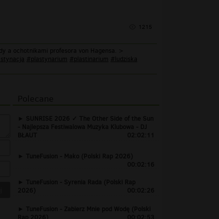
1215
ady a ochotnikami profesora von Hagensa. >
stynacja
#plastynarium
#plastinarium
#ludziska
Polecane
SUNRISE 2026 ✓ The Other Side of the Sun
- Najlepsza Festiwalowa Muzyka Klubowa - DJ
BŁAUT
02:02:11
TuneFusion - Mako (Polski Rap 2026)
00:02:16
TuneFusion - Syrenia Rada (Polski Rap
2026)
00:02:26
TuneFusion - Zabierz Mnie pod Wodę (Polski
Rap 2026)
00:02:53