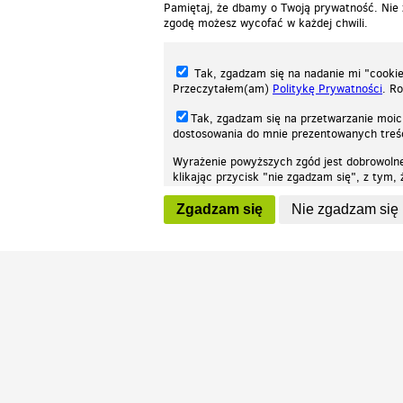
Pamiętaj, że dbamy o Twoją prywatność. Nie
zgodę możesz wycofać w każdej chwili.
Tak, zgadzam się na nadanie mi "cookie"
Przeczytałem(am)
Politykę Prywatności
. R
Tak, zgadzam się na przetwarzanie moic
dostosowania do mnie prezentowanych tre
Wyrażenie powyższych zgód jest dobrowoln
klikając przycisk "nie zgadzam się", z tym
Nasza strona internetowa używa plików cookies (tzw. ciasteczka) w celach stat
wycofaniem.
moż
Zgadzam się
Nie zgadzam się