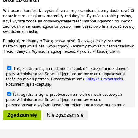
W trosce o komfort korzystania z naszego serwisu chcemy dostarczać Ci
coraz lepsze usługi oraz materiały redakcyjne. By móc to robić prosimy,
abyś wyraził zgodę na dopasowywanie treści marketingowych do Twoich
zachowań w serwisie. Zgoda ta pozwoli nam częściowo finansować rozwój
świadczonych usług.
Pamiętaj, że dbamy o Twoją prywatność. Nie zwiększymy zakresu
naszych uprawnień bez Twojej zgody. Zadbamy również o bezpieczeństwo
Twoich danych. Wyrażoną zgodę możesz wycofać w każdej chwili.
Tak, zgadzam się na nadanie mi "cookie" i korzystanie z danych
przez Administratora Serwisu i jego partnerów w celu dopasowania
treści do moich potrzeb. Przeczytałem(am)
Politykę Prywatności
.
Rozumiem ją i akceptuję.
Nasza strona internetowa używa plików cookies (tzw. ciasteczka) w celach
Tak, zgadzam się na przetwarzanie moich danych osobowych
statystycznych, reklamowych oraz funkcjonalnych. Dzięki nim możemy
przez Administratora Serwisu i jego partnerów w celu
indywidualnie dostosować stronę do twoich potrzeb. Każdy może zaakceptować
personalizowania wyświetlanych mi reklam i dostosowania do mnie
pliki cookies albo ma możliwość wyłączenia ich w przeglądarce, dzięki czemu nie
prezentowanych treści marketingowych. Przeczytałem(am)
Politykę
będą zbierane żadne informacje.
Zgadzam się
Nie zgadzam się
Prywatności
. Rozumiem ją i akceptuję.
Zapoznaj się z naszą polityką prywatności
Ok, rozumiem
Wyrażenie powyższych zgód jest dobrowolne i możesz je w dowolnym
momencie wycofać (na podstronie z
ustawieniami prywatności
),
odznaczając wybraną zgodę i klikając przycisk "nie zgadzam się", z