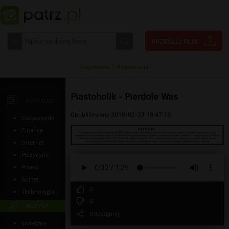
Logowanie
|
Rejestracja
Piastoholik - Pierdole Was
ARTYKUŁY
Opublikowany 2010-02-23 18:47:12
Ciekawostki
Finanse
Internet
Medycyna
Prawo
Sprzęt
0
Technologia
0
MUZYKA
Udostępnij
śmieszne