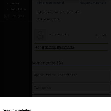
« Poprzedni materiał
Następny materiał »
humor
Poczekalnia
Zgłoś naruszenie praw autorskich
ZDJĘCIA
Umieść na stronie
autor: Anonim
778
Tagi:
#pierdole
#piastoholik
Komentarze (0)
Drogi Czytelniku!