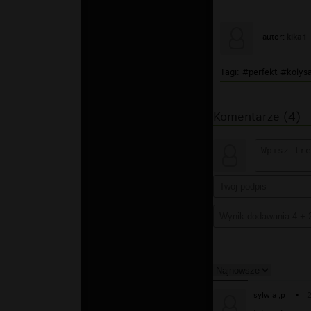
kika1
autor:
Tagi:
#perfekt
#kolys
Komentarze (4)
sylwia ;p
▪