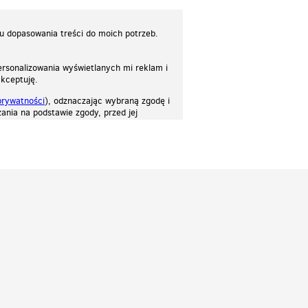
lu dopasowania treści do moich potrzeb.
rsonalizowania wyświetlanych mi reklam i
akceptuję.
prywatności
), odznaczając wybraną zgodę i
ania na podstawie zgody, przed jej
osować stronę do twoich potrzeb. Każdy może zaakceptować pliki cookies albo ma
cje.
Patrz.pl
Strona główna
Regulamin