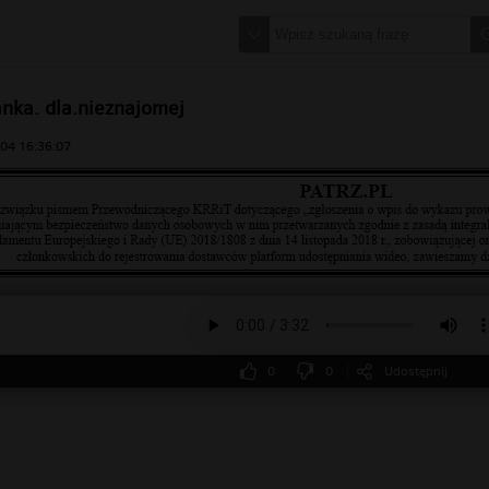
nka. dla.nieznajomej
04 16:36:07
0
0
Udostępnij