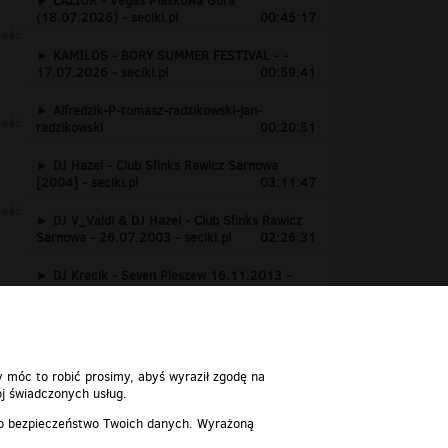
LAZIOR - Vegas Piaskowa Góra
(18.07.2026) - seciki.pl
00:45:17
reść
KAMILOS - BORY SUMMER FESTIVAL - -
17.07.2026 - seciki.pl
00:59:41
Alfredzik-P-tomasz-radzikowski-jan-
reść
radzikowski
00:20:51
DJ Hazel - Club Sfinks Rawicz Sarnowa
[2004] - seciki.pl
03:11:47
reść
DJ V_Valdi & DJ Hazel - Club Sfinks Rawicz
Sarnowa - 26.07.2003 - seciki.pl
02:26:31
DJ Krecik - Seven Pleszew 16.11.2013 -
www.seciki.pl
01:24:15
reść
y móc to robić prosimy, abyś wyraził zgodę na
j świadczonych usług.
 o bezpieczeństwo Twoich danych. Wyrażoną