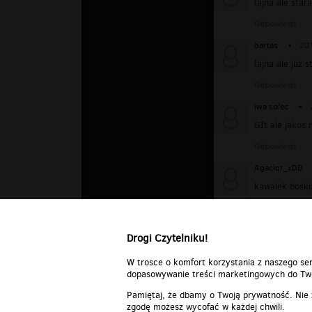
fajna ale star
Odpowiedz
bartas
▪
20
fajna ale już s
Odpowiedz
iwa solec
▪
GIt ale jakos 
Odpowiedz
Agacior_xDD
kawałek boski;
Odpowiedz
Drogi Czytelniku!
W trosce o komfort korzystania z naszego ser
dopasowywanie treści marketingowych do Two
Pamiętaj, że dbamy o Twoją prywatność. Nie
zgodę możesz wycofać w każdej chwili.