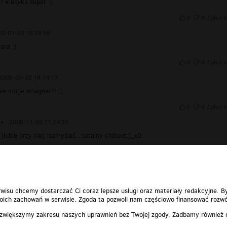
a? klasyka super :)
0
0
Zgłoś t
10-01-03 16:38:58
tara ;(
0
0
Zgłoś t
2009-05-22 18:14:17
nie moge sciagnac!! ;)
0
0
Zgłoś t
▪
2008-11-08 11:29:30
)lubię przy niej rozmyślać.. totalny chillout;)_xD
0
0
Zgłoś t
wisu chcemy dostarczać Ci coraz lepsze usługi oraz materiały redakcyjne. B
ich zachowań w serwisie. Zgoda ta pozwoli nam częściowo finansować rozwó
 zwiększymy zakresu naszych uprawnień bez Twojej zgody. Zadbamy również