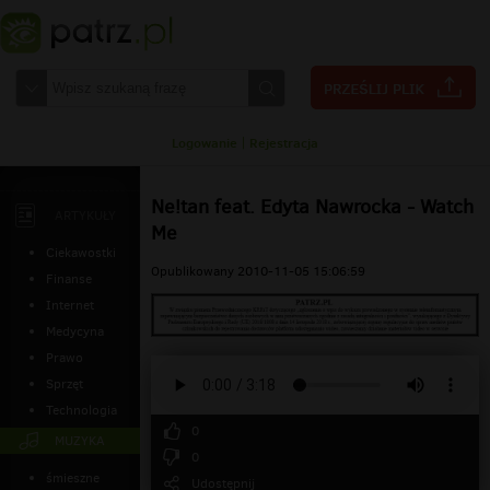
Logowanie
|
Rejestracja
Ne!tan feat. Edyta Nawrocka - Watch
ARTYKUŁY
Me
Ciekawostki
Opublikowany 2010-11-05 15:06:59
Finanse
Internet
Medycyna
Prawo
Sprzęt
Technologia
0
MUZYKA
0
śmieszne
Udostępnij