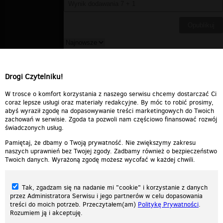
bucu
▪
2010-11-06 21:26:36
świetny kawałek watch me!
Drogi Czytelniku!
Odpowiedz
0
0
Zgłoś treść
W trosce o komfort korzystania z naszego serwisu chcemy dostarczać Ci
coraz lepsze usługi oraz materiały redakcyjne. By móc to robić prosimy,
abyś wyraził zgodę na dopasowywanie treści marketingowych do Twoich
zachowań w serwisie. Zgoda ta pozwoli nam częściowo finansować rozwój
świadczonych usług.
Pamiętaj, że dbamy o Twoją prywatność. Nie zwiększymy zakresu
naszych uprawnień bez Twojej zgody. Zadbamy również o bezpieczeństwo
Twoich danych. Wyrażoną zgodę możesz wycofać w każdej chwili.
Tak, zgadzam się na nadanie mi "cookie" i korzystanie z danych
przez Administratora Serwisu i jego partnerów w celu dopasowania
treści do moich potrzeb. Przeczytałem(am)
Politykę Prywatności
.
Rozumiem ją i akceptuję.