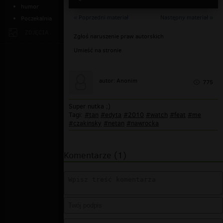
humor
« Poprzedni materiał
Następny materiał »
Poczekalnia
ZDJĘCIA
Zgłoś naruszenie praw autorskich
Umieść na stronie
autor: Anonim
775
Super nutka ;)
Tagi:
#tan
#edyta
#2010
#watch
#feat
#me
#czakinsky
#netan
#nawrocka
Komentarze (1)