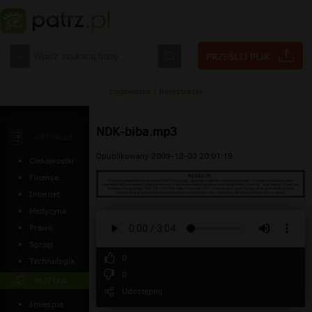
Logowanie
|
Rejestracja
NDK-biba.mp3
ARTYKUŁY
Opublikowany 2009-12-03 20:01:19
Ciekawostki
Finanse
Internet
Medycyna
Prawo
Sprzęt
0
Technologia
0
MUZYKA
Udostępnij
śmieszne