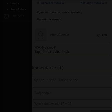
« Poprzedni materiał
Następny materiał »
humor
Poczekalnia
Zgłoś naruszenie praw autorskich
ZDJĘCIA
Umieść na stronie
autor: Anonim
968
NDK-biba.mp3
Tagi:
#mp3
#biba
#ndk
Komentarze (1)