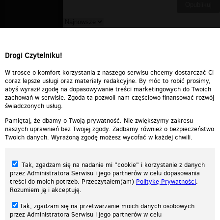
nati xd
▪
2010-11-29 10:21:05
czad ;-d
Drogi Czytelniku!
Odpowiedz
0
0
Zgłoś treść
W trosce o komfort korzystania z naszego serwisu chcemy dostarczać Ci
coraz lepsze usługi oraz materiały redakcyjne. By móc to robić prosimy,
abyś wyraził zgodę na dopasowywanie treści marketingowych do Twoich
zachowań w serwisie. Zgoda ta pozwoli nam częściowo finansować rozwój
świadczonych usług.
Pamiętaj, że dbamy o Twoją prywatność. Nie zwiększymy zakresu
naszych uprawnień bez Twojej zgody. Zadbamy również o bezpieczeństwo
Twoich danych. Wyrażoną zgodę możesz wycofać w każdej chwili.
Tak, zgadzam się na nadanie mi "cookie" i korzystanie z danych
przez Administratora Serwisu i jego partnerów w celu dopasowania
treści do moich potrzeb. Przeczytałem(am)
Politykę Prywatności
.
Rozumiem ją i akceptuję.
Nasza strona internetowa używa plików cookies (tzw. ciasteczka) w celach
Tak, zgadzam się na przetwarzanie moich danych osobowych
statystycznych, reklamowych oraz funkcjonalnych. Dzięki nim możemy
przez Administratora Serwisu i jego partnerów w celu