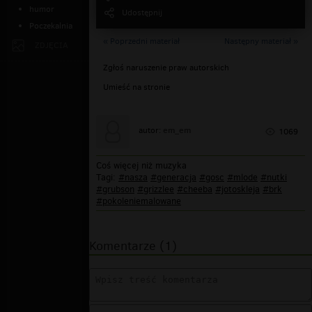
humor
Udostępnij
Poczekalnia
« Poprzedni materiał
Następny materiał »
ZDJĘCIA
Zgłoś naruszenie praw autorskich
Umieść na stronie
em_em
autor:
1069
Coś więcej niż muzyka
Tagi:
#nasza
#generacja
#gosc
#mlode
#nutki
#grubson
#grizzlee
#cheeba
#jotoskleja
#brk
#pokoleniemalowane
Komentarze (1)