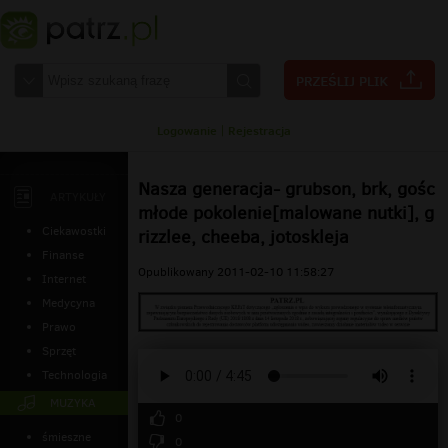
Logowanie
|
Rejestracja
Nasza generacja- grubson, brk, gośc
ARTYKUŁY
młode pokolenie[malowane nutki], g
Ciekawostki
rizzlee, cheeba, jotoskleja
Finanse
Opublikowany 2011-02-10 11:58:27
Internet
Medycyna
Prawo
Sprzęt
Technologia
MUZYKA
0
śmieszne
0