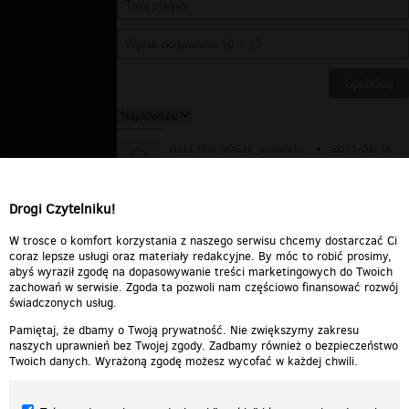
DELETED_9052F_donatelo
▪
2011-02-18
05:59:16
Ja się pytam gdzie w tym czasie byli
rodzice?
Drogi Czytelniku!
Odpowiedz
0
0
Zgłoś treść
W trosce o komfort korzystania z naszego serwisu chcemy dostarczać Ci
coraz lepsze usługi oraz materiały redakcyjne. By móc to robić prosimy,
abyś wyraził zgodę na dopasowywanie treści marketingowych do Twoich
zachowań w serwisie. Zgoda ta pozwoli nam częściowo finansować rozwój
świadczonych usług.
Pamiętaj, że dbamy o Twoją prywatność. Nie zwiększymy zakresu
naszych uprawnień bez Twojej zgody. Zadbamy również o bezpieczeństwo
Twoich danych. Wyrażoną zgodę możesz wycofać w każdej chwili.