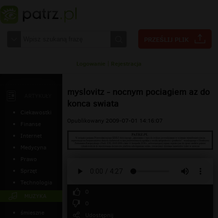
Logowanie
|
Rejestracja
myslovitz - nocnym pociagiem az do
ARTYKUŁY
konca swiata
Ciekawostki
Opublikowany 2009-07-01 14:16:07
Finanse
Internet
Medycyna
Prawo
Sprzęt
Technologia
0
MUZYKA
0
śmieszne
Udostępnij