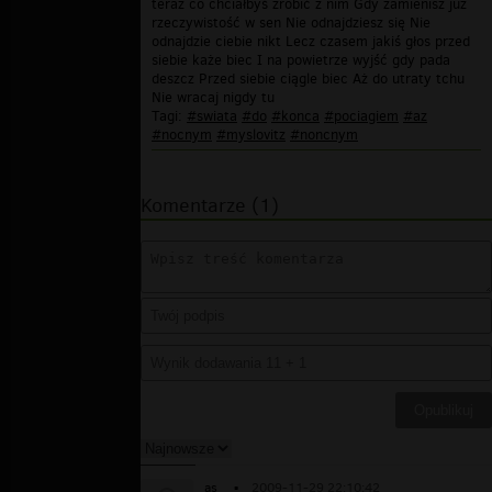
teraz co chciałbyś zrobić z nim Gdy zamienisz już
rzeczywistość w sen Nie odnajdziesz się Nie
odnajdzie ciebie nikt Lecz czasem jakiś głos przed
siebie każe biec I na powietrze wyjść gdy pada
deszcz Przed siebie ciągle biec Aż do utraty tchu
Nie wracaj nigdy tu
Tagi:
#swiata
#do
#konca
#pociagiem
#az
#nocnym
#myslovitz
#noncnym
Komentarze (1)
as
▪
2009-11-29 22:10:42