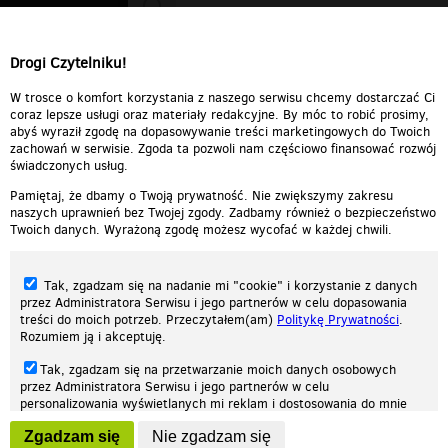
Szkoda ... dla mnie najlepszy zespół w
Polsce .... a nic o was nie słychać..jakoś na
dużą skale
Drogi Czytelniku!
Odpowiedz
0
0
Zgłoś treść
W trosce o komfort korzystania z naszego serwisu chcemy dostarczać Ci
coraz lepsze usługi oraz materiały redakcyjne. By móc to robić prosimy,
abyś wyraził zgodę na dopasowywanie treści marketingowych do Twoich
zachowań w serwisie. Zgoda ta pozwoli nam częściowo finansować rozwój
świadczonych usług.
Pamiętaj, że dbamy o Twoją prywatność. Nie zwiększymy zakresu
naszych uprawnień bez Twojej zgody. Zadbamy również o bezpieczeństwo
Twoich danych. Wyrażoną zgodę możesz wycofać w każdej chwili.
Tak, zgadzam się na nadanie mi "cookie" i korzystanie z danych
przez Administratora Serwisu i jego partnerów w celu dopasowania
treści do moich potrzeb. Przeczytałem(am)
Politykę Prywatności
.
Rozumiem ją i akceptuję.
Nasza strona internetowa używa plików cookies (tzw. ciasteczka) w celach
Tak, zgadzam się na przetwarzanie moich danych osobowych
statystycznych, reklamowych oraz funkcjonalnych. Dzięki nim możemy
przez Administratora Serwisu i jego partnerów w celu
indywidualnie dostosować stronę do twoich potrzeb. Każdy może zaakceptować
personalizowania wyświetlanych mi reklam i dostosowania do mnie
pliki cookies albo ma możliwość wyłączenia ich w przeglądarce, dzięki czemu nie
prezentowanych treści marketingowych. Przeczytałem(am)
Politykę
będą zbierane żadne informacje.
Zgadzam się
Nie zgadzam się
Prywatności
. Rozumiem ją i akceptuję.