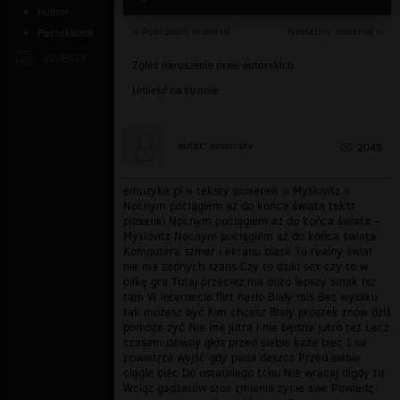
humor
« Poprzedni materiał
Następny materiał »
Poczekalnia
ZDJĘCIA
Zgłoś naruszenie praw autorskich
Umieść na stronie
juniorsky
autor:
2049
emuzyka.pl » teksty piosenek » Myslovitz »
Nocnym pociągiem aż do końca świata tekst
piosenki Nocnym pociągiem aż do końca świata -
Myslovitz Nocnym pociągiem aż do końca świata
Komputera szmer i ekranu blask Tu realny świat
nie ma żadnych szans Czy to dziki sex czy to w
piłkę gra Tutaj przecież ma dużo lepszy smak niż
tam W internecie flirt hasło Biały miś Bez wysiłku
tak możesz być kim chcesz Biały proszek znów dziś
pomoże żyć Nie ma jutra i nie będzie jutro też Lecz
czasem dziwny głos przed siebie każe biec I na
powietrze wyjść gdy pada deszcz Przed siebie
ciągle biec Do ostatniego tchu Nie wracaj nigdy tu
Wciąż gadżetów stos zmienia życie swe Powiedz