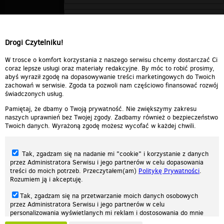
Drogi Czytelniku!
W trosce o komfort korzystania z naszego serwisu chcemy dostarczać Ci
coraz lepsze usługi oraz materiały redakcyjne. By móc to robić prosimy,
abyś wyraził zgodę na dopasowywanie treści marketingowych do Twoich
zachowań w serwisie. Zgoda ta pozwoli nam częściowo finansować rozwój
świadczonych usług.
Pamiętaj, że dbamy o Twoją prywatność. Nie zwiększymy zakresu
naszych uprawnień bez Twojej zgody. Zadbamy również o bezpieczeństwo
Twoich danych. Wyrażoną zgodę możesz wycofać w każdej chwili.
Tak, zgadzam się na nadanie mi "cookie" i korzystanie z danych
przez Administratora Serwisu i jego partnerów w celu dopasowania
treści do moich potrzeb. Przeczytałem(am)
Politykę Prywatności
.
Rozumiem ją i akceptuję.
Nasza strona internetowa używa plików cookies (tzw. ciasteczka) w celach
Tak, zgadzam się na przetwarzanie moich danych osobowych
statystycznych, reklamowych oraz funkcjonalnych. Dzięki nim możemy
przez Administratora Serwisu i jego partnerów w celu
indywidualnie dostosować stronę do twoich potrzeb. Każdy może zaakceptować
personalizowania wyświetlanych mi reklam i dostosowania do mnie
pliki cookies albo ma możliwość wyłączenia ich w przeglądarce, dzięki czemu nie
prezentowanych treści marketingowych. Przeczytałem(am)
Politykę