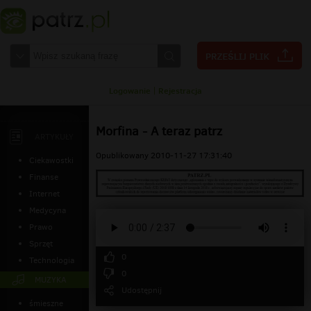
Logowanie
|
Rejestracja
Morfina - A teraz patrz
ARTYKUŁY
Opublikowany 2010-11-27 17:31:40
Ciekawostki
Finanse
Internet
Medycyna
Prawo
Sprzęt
0
Technologia
0
MUZYKA
Udostępnij
śmieszne