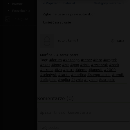
« Poprzedni materiał
Następny materiał »
humor
Poczekalnia
Zgłoś naruszenie praw autorskich
ZDJĘCIA
Umieść na stronie
kyniu1
autor:
1403
Morfina - A teraz patrz
Tagi:
#forum
#kazdego
#teraz
#lato
#wojtek
#czas
#inny
#hit
#pop
#dnia
#zwierzak
#rock
#strona
#iza
#patrz
#demo
#janosik
#2009
#teledysk
#tarka
#morfina
#sumptuastic
#remik
#oficjalna
#wojba
#kyniu
#cynien
#ustupski
Komentarze (0)